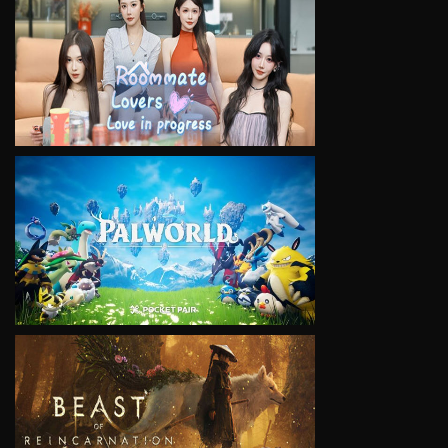
VIEW
VIEW
VIEW