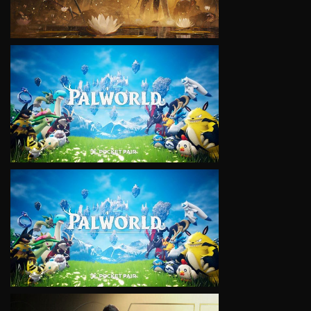
VIEW
VIEW