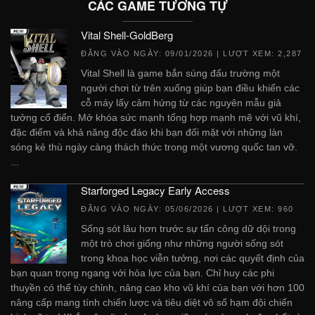
CÁC GAME TƯƠNG TỰ
Vital Shell-GoldBerg
ĐĂNG VÀO NGÀY:
09/01/2026
| LƯỢT XEM: 2,287
Vital Shell là game bắn súng đấu trường một
người chơi từ trên xuống giúp bạn điều khiển các
cỗ máy lấy cảm hứng từ các nguyên mẫu giả
tưởng cổ điển. Mở khóa sức mạnh tổng hợp mạnh mẽ với vũ khí,
đặc điểm và khả năng độc đáo khi bạn đối mặt với những làn
sóng kẻ thù ngày càng thách thức trong một vương quốc tan vỡ.
...
Starforged Legacy Early Access
ĐĂNG VÀO NGÀY:
05/06/2026
| LƯỢT XEM: 960
Sống sót lâu hơn trước sự tấn công dữ dội trong
một trò chơi giống như những người sống sót
trong khoa học viễn tưởng, nơi các quyết định của
bạn quan trọng ngang với hỏa lực của bạn. Chỉ huy các phi
thuyền có thể tùy chỉnh, nâng cao kho vũ khí của bạn với hơn 100
nâng cấp mang tính chiến lược và tiêu diệt vô số hạm đội chiến