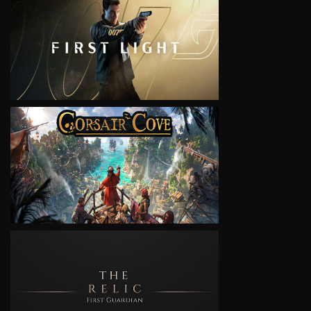
VIEW
VIEW
VIEW