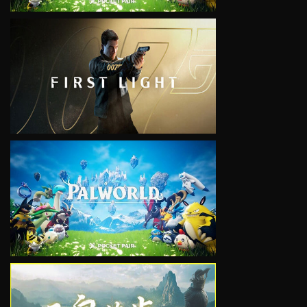
VIEW
VIEW