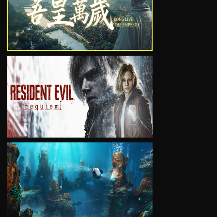
VIEW
VIEW
VIEW