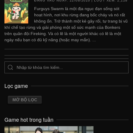
ĐĂNG VÀO NGÀY:
22/08/2025
| LƯỢT XEM: 2,128
Furguys Swarm là một địa ngục đạn sống sót
hoạt hình, nơi khu rừng đang bốc cháy và nó rất
không ổn. Trở thành một kẻ gây rối, tự trang bị vũ
khí chế tạo rừng và giải phóng một số sức mạnh của Bonkers
trên quân đội Fireking. Và có lẽ là một người khác có lẽ là một
ngày nếu bạn có đủ kỹ năng (hoặc may mắn). ...
Lọc game
MỞ BỘ LỌC
Game hot trong tuần