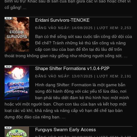
binh vũ trụ! Khắc sâu di sản của bạn giữa các vì sao hoặc chết vì
cố gắng! ...
Eridani Survivors-TENOKE
ĐĂNG VÀO NGÀY:
14/08/2025
| LƯỢT XEM: 2,253
Bạn có thể sống sót sau cuộc tấn công dữ dội của
Đế chế? Tránh những kẻ thù tấn công và nâng
cấp con tàu của bạn để tồn tại đủ lâu để trốn
thoát trong không gian này giống như những người sống sót. ...
Shape Shifter Formations v1.0.4-P2P
ĐĂNG VÀO NGÀY:
13/07/2025
| LƯỢT XEM: 2,191
Hình dạng Shifter: Formation là một game bắn
súng đôi hành động với các yếu tố lừa đảo, nơi
bạn phải tiêu diệt đám kẻ thù hình học một mình
hoặc với một người bạn. Chọn con tàu của bạn và kết hợp một
loạt các vũ khí, khả năng và nâng cấp vô hạn để chế tạo bản
dựng độc đáo của riêng bạn. ...
Funguys Swarm Early Access