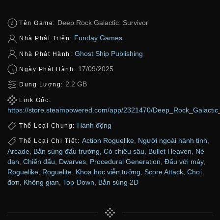
Deep Rock Galactic: Survivor
Tên Game:
Funday Games
Nhà Phát Triển:
Ghost Ship Publishing
Nhà Phát Hành:
17/09/2025
Ngày Phát Hành:
2.2 GB
Dung Lượng:
Link Gốc:
https://store.steampowered.com/app/2321470/Deep_Rock_Galactic_
Hành động
Thể Loại Chung:
Action Roguelike
,
Người ngoài hành tinh
,
Thể Loại Chi Tiết:
Arcade
,
Bắn súng đấu trường
,
Có chiều sâu
,
Bullet Heaven
,
Né
đạn
,
Chiến đấu
,
Dwarves
,
Procedural Generation
,
Đấu với máy
,
Roguelike
,
Roguelite
,
Khoa học viễn tưởng
,
Score Attack
,
Chơi
đơn
,
Không gian
,
Top-Down
,
Bắn súng 2D