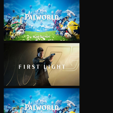
VIEW
VIEW
VIEW