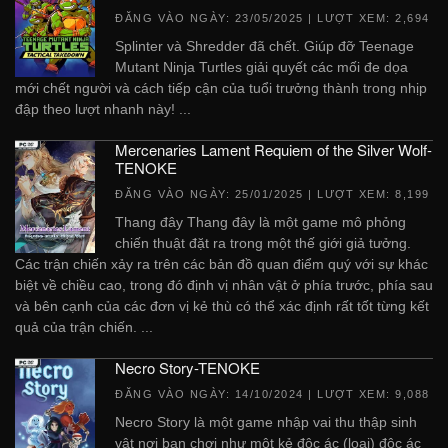
ĐĂNG VÀO NGÀY:
23/05/2025
| LƯỢT XEM: 2,694
Splinter và Shredder đã chết. Giúp đỡ Teenage
Mutant Ninja Turtles giải quyết các mối đe dọa
mới chết người và cách tiếp cận của tuổi trưởng thành trong nhịp
đập theo lượt nhanh này! ...
Mercenaries Lament Requiem of the Silver Wolf-
TENOKE
ĐĂNG VÀO NGÀY:
25/01/2025
| LƯỢT XEM: 8,199
Thang đây Thang đây là một game mô phỏng
chiến thuật đặt ra trong một thế giới giả tưởng.
Các trận chiến xảy ra trên các bản đồ quan điểm quý với sự khác
biệt về chiều cao, trong đó định vị nhân vật ở phía trước, phía sau
và bên cạnh của các đơn vị kẻ thù có thể xác định rất tốt từng kết
quả của trận chiến. ...
Necro Story-TENOKE
ĐĂNG VÀO NGÀY:
14/10/2024
| LƯỢT XEM: 9,088
Necro Story là một game nhập vai thu thập sinh
vật nơi bạn chơi như một kẻ độc ác (loại) độc ác