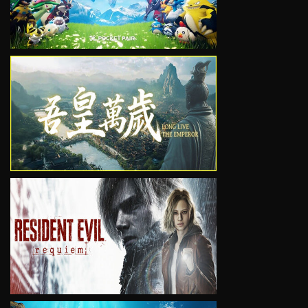
VIEW
VIEW