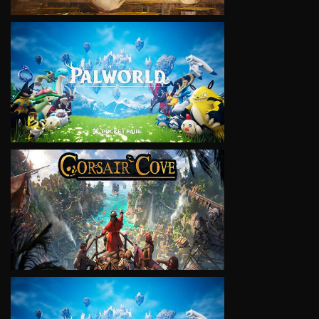
VIEW
VIEW