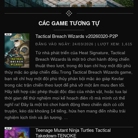
CÁC GAME TƯƠNG TỰ
Tactical Breach Wizards v20260320-P2P
ĐĂNG VÀO NGÀY:
24/03/2026
| LƯỢT XEM: 1,615
Từ nhà phát triển của Heat Signature, Tactical
Breach Wizards là một trò chơi hành động chiến
thuật theo lượt, trong đó bạn chỉ huy một đội phù
thủy mặc áo giáp chiến đấu.Trong Tactical Breach Wizards game,
bạn sẽ chỉ huy một đội phù thủy phản bội mặc áo giáp Kevlar
trong các trận chiến theo lượt để phá vỡ một âm mưu đen tối.
Hãy kết hợp các phép thuật độc đáo của nhân vật, hoặc tua lại
thời gian để thử nghiệm mọi kế hoạch điên rồ mà mình có thể
nghĩ ra! Đây là một trò chơi hành động theo chiến dịch có cốt
truyện, kéo dài khoảng 14 tiếng, hứa hẹn mang đến nhiều trải
nghiệm kịch tính và ấn tượng. ...
Teenage Mutant Ninja Turtles Tactical
Takedown-TENOKE