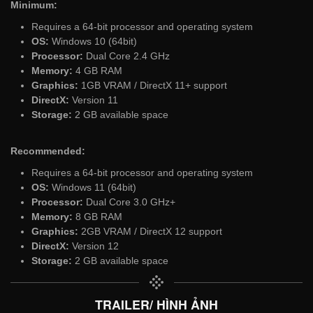
Minimum:
Requires a 64-bit processor and operating system
OS:
Windows 10 (64bit)
Processor:
Dual Core 2.4 GHz
Memory:
4 GB RAM
Graphics:
1GB VRAM / DirectX 11+ support
DirectX:
Version 11
Storage:
2 GB available space
Recommended:
Requires a 64-bit processor and operating system
OS:
Windows 11 (64bit)
Processor:
Dual Core 3.0 GHz+
Memory:
8 GB RAM
Graphics:
2GB VRAM / DirectX 12 support
DirectX:
Version 12
Storage:
2 GB available space
TRAILER/ HÌNH ẢNH