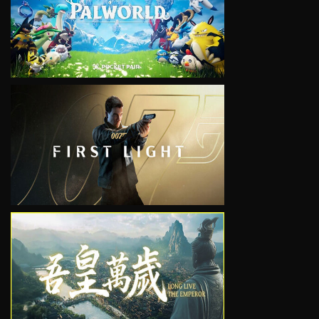
VIEW
VIEW
VIEW