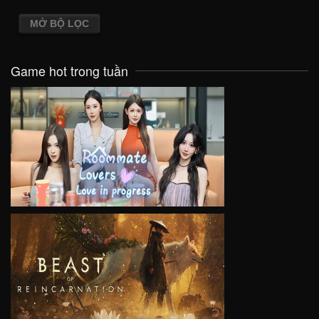
MỞ BỘ LỌC
Game hot trong tuần
VIEW
VIEW