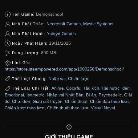
Demonschool
Tên Game:
Necrosoft Games
,
Mystic Systems
Nhà Phát Triển:
Ysbryd Games
Nhà Phát Hành:
19/11/2025
Ngày Phát Hành:
890 MB
Dung Lượng:
Link Gốc:
https://store.steampowered.com/app/1900250/Demonschool/
Nhập vai
,
Chiến lược
Thể Loại Chung:
Anime
,
Colorful
,
Hài kịch
,
Hài hước "đen"
,
Thể Loại Chi Tiết:
Emotional
,
Isometric
,
Nhập vai Nhật Bản
,
Bí ẩn
,
Psychedelic
,
Giải
đố
,
Chơi đơn
,
Giàu cốt truyện
,
Chiến thuật
,
Chiến đấu theo lượt
,
Chiến lược theo lượt
,
Chiến thuật theo lượt
,
Visual Novel
GIỚI THIỆU GAME