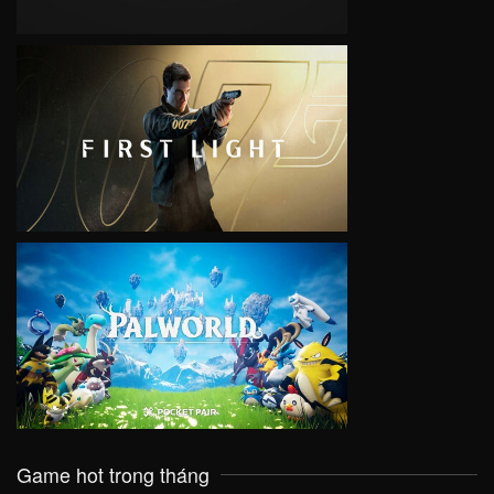
VIEW
VIEW
Game hot trong tháng