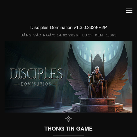
Disciples Domination v1.3.0.3329-P2P
ĐĂNG VÀO NGÀY:
14/02/2026
| LƯỢT XEM: 1,863
THÔNG TIN GAME