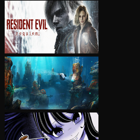
VIEW
VIEW
VIEW