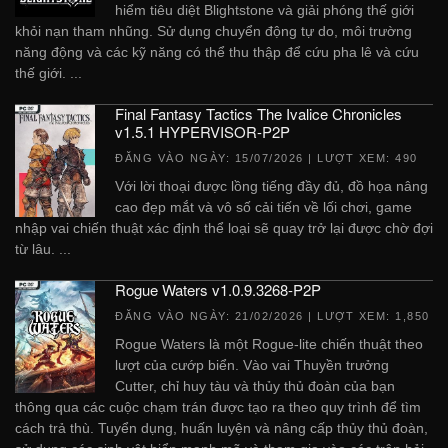
hiểm tiêu diệt Blightstone và giải phóng thế giới
khỏi nạn tham nhũng. Sử dụng chuyển động tự do, môi trường
năng động và các kỹ năng có thể thu thập để cứu pha lê và cứu
thế giới. ...
Final Fantasy Tactics The Ivalice Chronicles
v1.5.1 HYPERVISOR-P2P
ĐĂNG VÀO NGÀY:
15/07/2026
| LƯỢT XEM: 490
Với lời thoại được lồng tiếng đầy đủ, đồ họa nâng
cao đẹp mắt và vô số cải tiến về lối chơi, game
nhập vai chiến thuật xác định thể loại sẽ quay trở lại được chờ đợi
từ lâu. ...
Rogue Waters v1.0.9.3268-P2P
ĐĂNG VÀO NGÀY:
21/02/2026
| LƯỢT XEM: 1,850
Rogue Waters là một Rogue-lite chiến thuật theo
lượt của cướp biển. Vào vai Thuyền trưởng
Cutter, chỉ huy tàu và thủy thủ đoàn của bạn
thông qua các cuộc chạm trán được tạo ra theo quy trình để tìm
cách trả thù. Tuyển dụng, huấn luyện và nâng cấp thủy thủ đoàn,