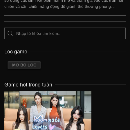
sử dụng các sinh vật biển mạnh mẽ và tham gia vào các trận hải
chiến và cận chiến năng động để giành thế thượng phong. ...
Lọc game
MỞ BỘ LỌC
Game hot trong tuần
VIEW