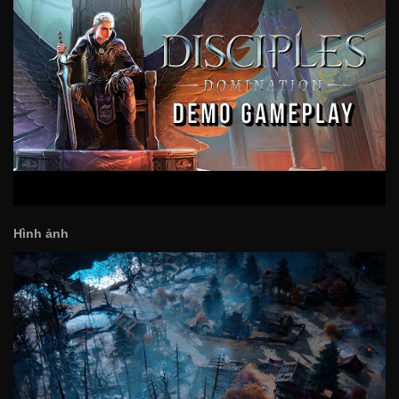
Hình ảnh