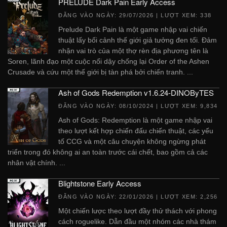
PRELUDE Dark Pain Early Access
ĐĂNG VÀO NGÀY:
29/07/2026
| LƯỢT XEM: 338
Prelude Dark Pain là một game nhập vai chiến
thuật lấy bối cảnh thế giới giả tưởng đen tối. Đảm
nhận vai trò của một thợ rèn địa phương tên là
Soren, lãnh đạo một cuộc nổi dậy chống lại Order of the Ashen
Crusade và cứu một thế giới bị tàn phá bởi chiến tranh. ...
Ash of Gods Redemption v1.6.24-DINOByTES
ĐĂNG VÀO NGÀY:
08/10/2024
| LƯỢT XEM: 9,834
Ash of Gods: Redemption là một game nhập vai
theo lượt kết hợp chiến đấu chiến thuật, các yếu
tố CCG và một câu chuyện không ngừng phát
triển trong đó không ai an toàn trước cái chết, bao gồm cả các
nhân vật chính. ...
Blightstone Early Access
ĐĂNG VÀO NGÀY:
22/01/2026
| LƯỢT XEM: 2,256
Một chiến lược theo lượt đầy thử thách với phong
cách roguelike. Dẫn đầu một nhóm các nhà thám