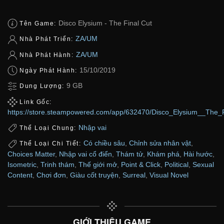
Disco Elysium - The Final Cut
Tên Game:
ZA/UM
Nhà Phát Triển:
ZA/UM
Nhà Phát Hành:
15/10/2019
Ngày Phát Hành:
9 GB
Dung Lượng:
Link Gốc:
https://store.steampowered.com/app/632470/Disco_Elysium__The_F
Nhập vai
Thể Loại Chung:
Có chiều sâu
,
Chỉnh sửa nhân vật
,
Thể Loại Chi Tiết:
Choices Matter
,
Nhập vai cổ điển
,
Thám tử
,
Khám phá
,
Hài hước
,
Isometric
,
Trinh thám
,
Thế giới mở
,
Point & Click
,
Political
,
Sexual
Content
,
Chơi đơn
,
Giàu cốt truyện
,
Surreal
,
Visual Novel
GIỚI THIỆU GAME