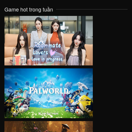
Game hot trong tuần
VIEW
VIEW