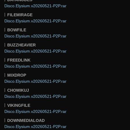
Disco.Elysium.v20260521-P2P.rar
FILEMIRAGE
Disco.Elysium.v20260521-P2P.rar
BOWFILE
Disco.Elysium.v20260521-P2P.rar
BUZZHEAVIER
Disco.Elysium.v20260521-P2P.rar
FREEDLINK
Disco.Elysium.v20260521-P2P.rar
MIXDROP
Disco.Elysium.v20260521-P2P.rar
CHOMIKUJ
Disco.Elysium.v20260521-P2P.rar
VIKINGFILE
Disco.Elysium.v20260521-P2P.rar
DOWNMEDIALOAD
Disco.Elysium.v20260521-P2P.rar