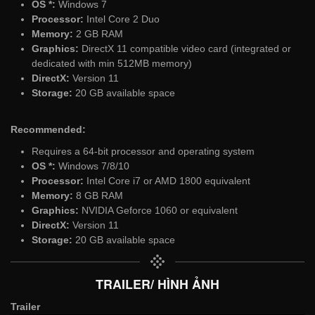
OS *:
Windows 7
Processor:
Intel Core 2 Duo
Memory:
2 GB RAM
Graphics:
DirectX 11 compatible video card (integrated or
dedicated with min 512MB memory)
DirectX:
Version 11
Storage:
20 GB available space
Recommended:
Requires a 64-bit processor and operating system
OS *:
Windows 7/8/10
Processor:
Intel Core i7 or AMD 1800 equivalent
Memory:
8 GB RAM
Graphics:
NVIDIA Geforce 1060 or equivalent
DirectX:
Version 11
Storage:
20 GB available space
TRAILER/ HÌNH ẢNH
Trailer