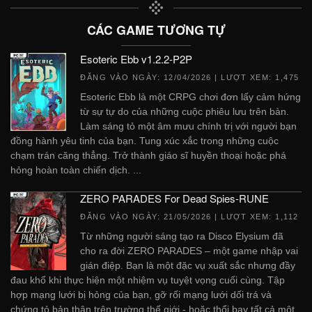
CÁC GAME TƯƠNG TỰ
Esoteric Ebb v1.2.2-P2P
ĐĂNG VÀO NGÀY:
12/04/2026
| LƯỢT XEM: 1,475
Esoteric Ebb là một CRPG chơi đơn lấy cảm hứng
từ sự tự do của những cuộc phiêu lưu trên bàn.
Làm sáng tỏ một âm mưu chính trị với người bạn
đồng hành yêu tinh của bạn. Tung xúc xắc trong những cuộc
chạm trán căng thẳng. Trở thành giáo sĩ huyền thoại hoặc phá
hỏng hoàn toàn chiến dịch. ...
ZERO PARADES For Dead Spies-RUNE
ĐĂNG VÀO NGÀY:
21/05/2026
| LƯỢT XEM: 1,112
Từ những người sáng tạo ra Disco Elysium đã
cho ra đời ZERO PARADES – một game nhập vai
gián điệp. Bạn là một đặc vụ xuất sắc nhưng đầy
đau khổ khi thực hiện một nhiệm vụ tuyệt vọng cuối cùng. Tập
hợp mạng lưới bị hỏng của bạn, gỡ rối mạng lưới dối trá và
chứng tỏ bản thân trên trường thế giới - hoặc thổi bay tất cả một