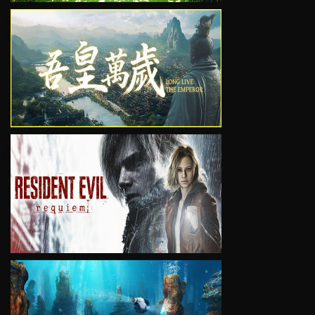
VIEW
VIEW