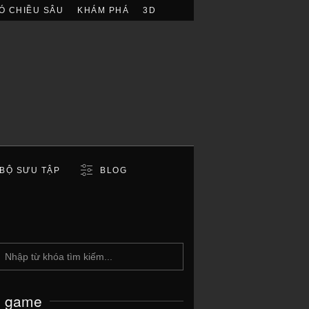
Ó CHIỀU SÂU
KHÁM PHÁ
3D
BỘ SƯU TẬP
BLOG
c game