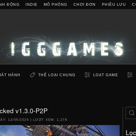
NH ĐỘNG
INDIE
MÔ PHỎNG
CHƠI ĐƠN
PHIÊU LƯU
C
HÁT HÀNH
THỂ LOẠI CHUNG
LOẠT GAME
cked v1.3.0-P2P
GÀY:
12/05/2026
| LƯỢT XEM: 1,278
Lọ