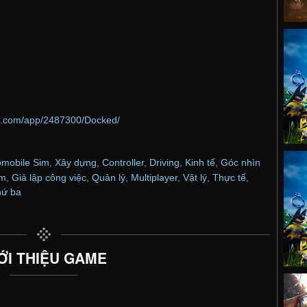
ed.com/app/2487300/Docked/
omobile Sim
,
Xây dựng
,
Controller
,
Driving
,
Kinh tế
,
Góc nhìn
im
,
Giả lập công việc
,
Quản lý
,
Multiplayer
,
Vật lý
,
Thực tế
,
hứ ba
ỚI THIỆU GAME