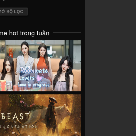
MỞ BỘ LỌC
e hot trong tuần
VIEW
VIEW