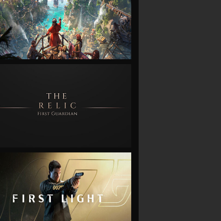
VIEW
VIEW
VIEW