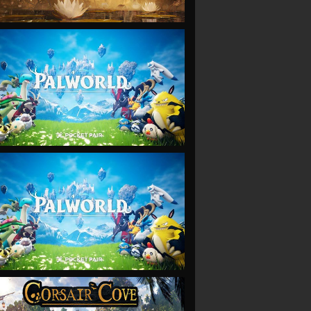
VIEW
VIEW