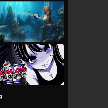
VIEW
VIEW
g