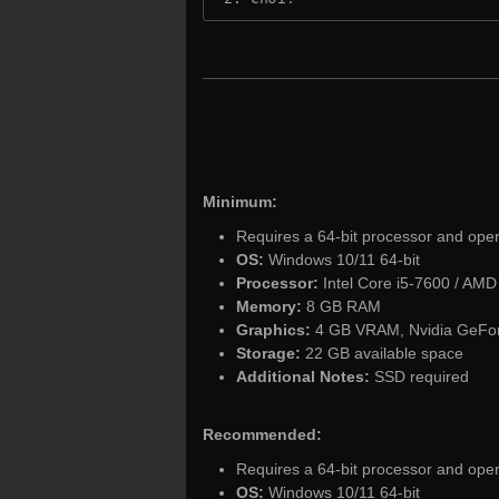
Minimum:
Requires a 64-bit processor and ope
OS:
Windows 10/11 64-bit
Processor:
Intel Core i5-7600 / AM
Memory:
8 GB RAM
Graphics:
4 GB VRAM, Nvidia GeFor
Storage:
22 GB available space
Additional Notes:
SSD required
Recommended:
Requires a 64-bit processor and ope
OS:
Windows 10/11 64-bit