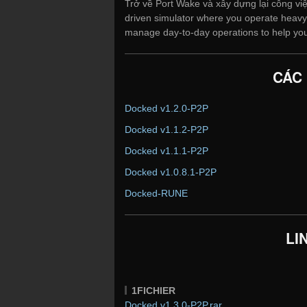
Trở về Port Wake và xây dựng lại công việc
driven simulator where you operate heavy 
manage day-to-day operations to help you
CÁC
Docked v1.2.0-P2P
Docked v1.1.2-P2P
Docked v1.1.1-P2P
Docked v1.0.8.1-P2P
Docked-RUNE
LI
1FICHIER
Docked.v1.3.0-P2P.rar