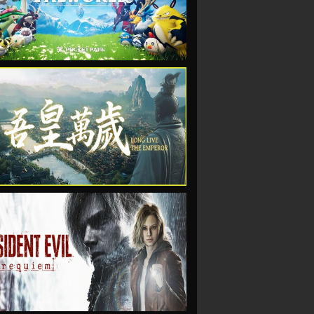
VIEW
VIEW