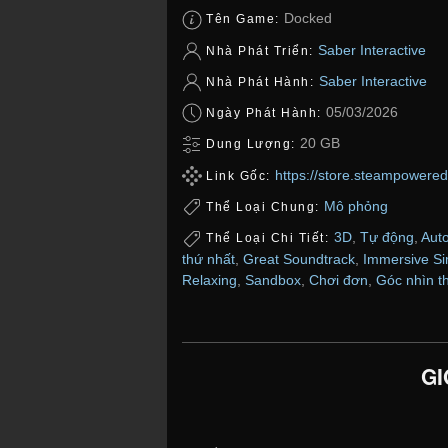
Docked
Tên Game:
Saber Interactive
Nhà Phát Triển:
Saber Interactive
Nhà Phát Hành:
05/03/2026
Ngày Phát Hành:
20 GB
Dung Lượng:
https://store.steampower
Link Gốc:
Mô phỏng
Thể Loại Chung:
3D
,
Tự động
,
Aut
Thể Loại Chi Tiết:
thứ nhất
,
Great Soundtrack
,
Immersive S
Relaxing
,
Sandbox
,
Chơi đơn
,
Góc nhìn t
GI