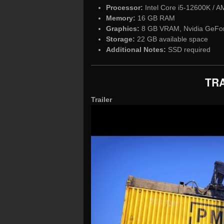
Processor:
Intel Core i5-12600K / 
Memory:
16 GB RAM
Graphics:
8 GB VRAM, Nvidia GeFor
Storage:
22 GB available space
Additional Notes:
SSD required
TRA
Trailer