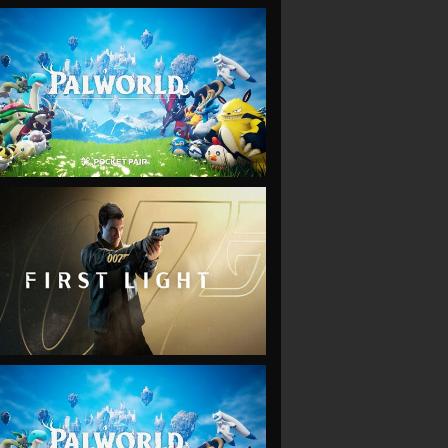
VIEW
VIEW
VIEW