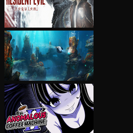
VIEW
VIEW
VIEW