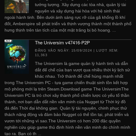
tưởng tượng. Xây dựng các tòa nhà, quản lý tài
nguyên và xây dựng hài hòa với hệ sinh thái
ngoài hành tinh. Bên dưới ánh sáng rực rỡ của gã khổng lồ khí
đốt, Amberspire sẽ phát triển và thịnh vượng thành một thành phố
hưng thịnh trên tàn tích của một mặt trăng bị bỏ hoang. ...
The Universim v47416-P2P
ĐĂNG VÀO NGÀY:
15/09/2024
| LƯỢT XEM:
11,363
The Universim là game quản lý hành tinh và dẫn
dắt đế chế của bạn vượt qua nhiều thời kỳ lịch sử
khác nhau. Trở thành đế chế hùng mạnh nhất
trong The Universim PC - tựa game chiến thuật sinh tồn kết hợp
mô phỏng mới lạ trên Steam.Download game The UniversimThe
Universim PC là trò chơi xây thành phố chiến lược có yếu tố thần
thánh, nơi bạn dẫn dắt nền văn minh của Nugget từ Thời kỳ đồ
đá đến Thời đại không gian. Quản lý tài nguyên, chinh phục thử
thách năng động và đảm bảo Nugget có thể tồn tại, phát triển và
vươn tới những vì sao.The Universim có hơn 200 đặc quyền
nghiên cứu giúp game thủ định hình nền văn minh do chính mình
tạo ra. Bạn có th ...