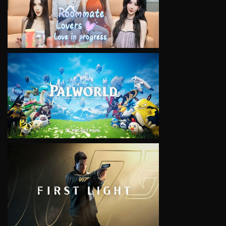
VIEW
VIEW
VIEW