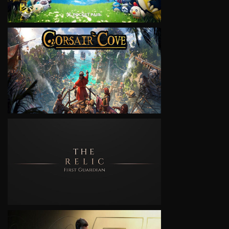
VIEW
VIEW