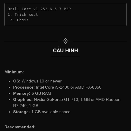
Drill Core v1.252.6.5.7-P2P
1. Trích xuất
 2. Chơi!
CẤU HÌNH
Minimum:
OS:
Windows 10 or newer
Processor:
Intel Core i5-2400 or AMD FX-8350
Memory:
6 GB RAM
Graphics:
Nvidia GeForce GT 710, 1 GB or AMD Radeon
R7 240, 1 GB
Storage:
1 GB available space
Recommended: