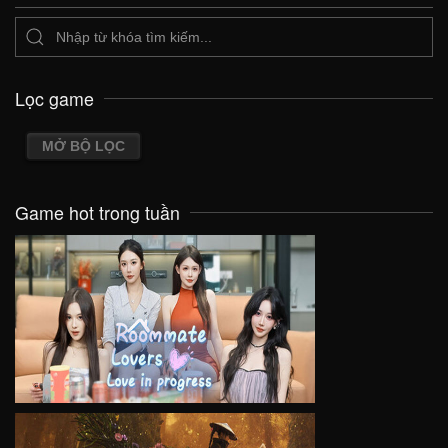
Lọc game
MỞ BỘ LỌC
Game hot trong tuần
VIEW