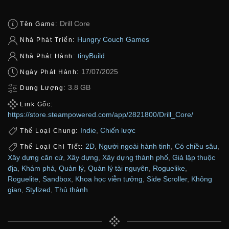
Drill Core
Tên Game:
Hungry Couch Games
Nhà Phát Triển:
tinyBuild
Nhà Phát Hành:
17/07/2025
Ngày Phát Hành:
3.8 GB
Dung Lượng:
Link Gốc:
https://store.steampowered.com/app/2821800/Drill_Core/
Indie
,
Chiến lược
Thể Loại Chung:
2D
,
Người ngoài hành tinh
,
Có chiều sâu
,
Thể Loại Chi Tiết:
Xây dựng căn cứ
,
Xây dựng
,
Xây dựng thành phố
,
Giả lập thuộc
địa
,
Khám phá
,
Quản lý
,
Quản lý tài nguyên
,
Roguelike
,
Roguelite
,
Sandbox
,
Khoa học viễn tưởng
,
Side Scroller
,
Không
gian
,
Stylized
,
Thủ thành