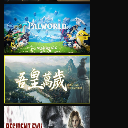
VIEW
VIEW