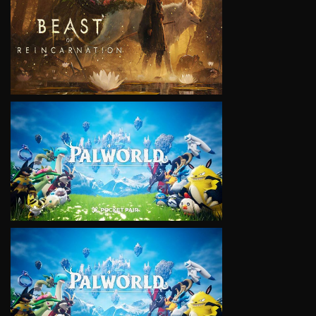
VIEW
VIEW
VIEW