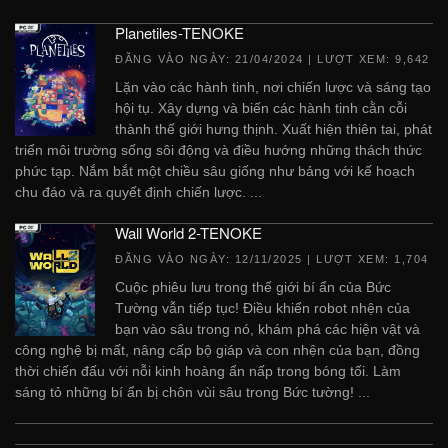
Planetiles-TENOKE
ĐĂNG VÀO NGÀY:
21/04/2024
| LƯỢT XEM: 9,642
Lặn vào các hành tinh, nơi chiến lược và sáng tạo
hội tụ. Xây dựng và biến các hành tinh cằn cỗi
thành thế giới hưng thịnh. Xuất hiện thiên tai, phát
triển môi trường sống sôi động và điều hướng những thách thức
phức tạp. Nắm bắt một chiều sâu giống như bảng với kế hoạch
chu đáo và ra quyết định chiến lược. ...
Wall World 2-TENOKE
ĐĂNG VÀO NGÀY:
12/11/2025
| LƯỢT XEM: 1,704
Cuộc phiêu lưu trong thế giới bí ẩn của Bức
Tường vẫn tiếp tục! Điều khiển robot nhện của
bạn vào sâu trong nó, khám phá các hiện vật và
công nghệ bị mất, nâng cấp bộ giáp và con nhện của bạn, đồng
thời chiến đấu với nỗi kinh hoàng ẩn nấp trong bóng tối. Làm
sáng tỏ những bí ẩn bị chôn vùi sâu trong Bức tường! ...