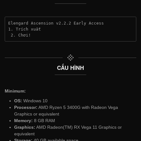
Elengard Ascension v2.2.2 Early Access
1. Trích xuất
 2. Chơi!
CẤU HÌNH
Minimum:
OS:
Windows 10
Processor:
AMD Ryzen 5 3400G with Radeon Vega
Graphics or equivalent
Memory:
8 GB RAM
Graphics:
AMD Radeon(TM) RX Vega 11 Graphics or
equivalent
Storage:
40 GB available space