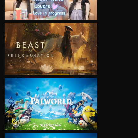
VIEW
VIEW