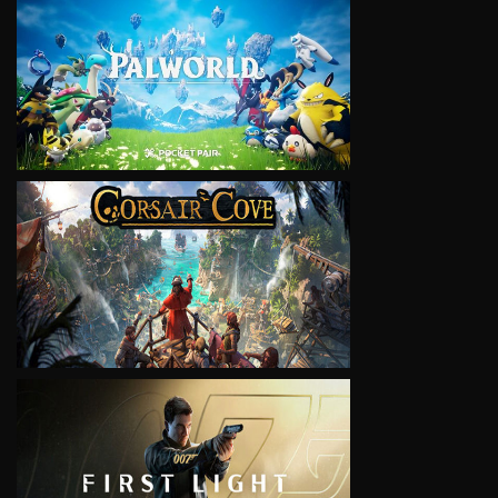
VIEW
VIEW
VIEW