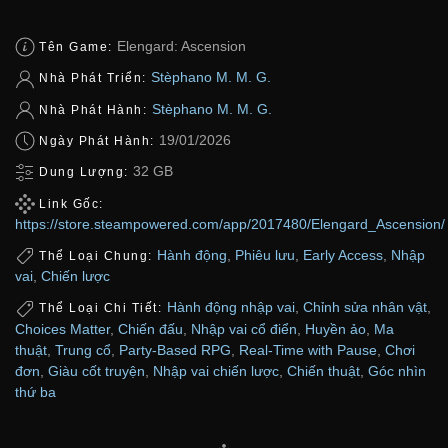
Elengard: Ascension
Tên Game:
Stèphano M. M. G.
Nhà Phát Triển:
Stèphano M. M. G.
Nhà Phát Hành:
19/01/2026
Ngày Phát Hành:
32 GB
Dung Lượng:
Link Gốc:
https://store.steampowered.com/app/2017480/Elengard_Ascension/
Hành động
,
Phiêu lưu
,
Early Access
,
Nhập
Thể Loại Chung:
vai
,
Chiến lược
Hành động nhập vai
,
Chỉnh sửa nhân vật
,
Thể Loại Chi Tiết:
Choices Matter
,
Chiến đấu
,
Nhập vai cổ điển
,
Huyền ảo
,
Ma
thuật
,
Trung cổ
,
Party-Based RPG
,
Real-Time with Pause
,
Chơi
đơn
,
Giàu cốt truyện
,
Nhập vai chiến lược
,
Chiến thuật
,
Góc nhìn
thứ ba