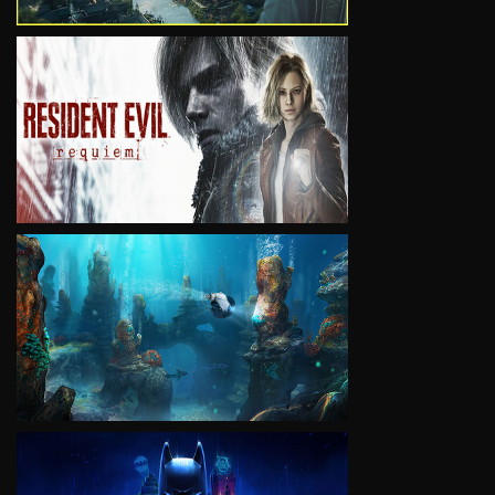
VIEW
VIEW