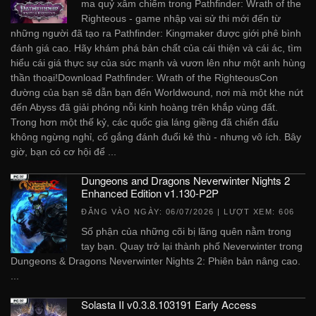
ma quỷ xâm chiếm trong Pathfinder: Wrath of the
Righteous - game nhập vai sử thi mới đến từ
những người đã tạo ra Pathfinder: Kingmaker được giới phê bình
đánh giá cao. Hãy khám phá bản chất của cái thiện và cái ác, tìm
hiểu cái giá thực sự của sức mạnh và vươn lên như một anh hùng
thần thoại!Download Pathfinder: Wrath of the RighteousCon
đường của bạn sẽ dẫn bạn đến Worldwound, nơi mà một khe nứt
đến Abyss đã giải phóng nỗi kinh hoàng trên khắp vùng đất.
Trong hơn một thế kỷ, các quốc gia láng giềng đã chiến đấu
không ngừng nghỉ, cố gắng đánh đuổi kẻ thù - nhưng vô ích. Bây
giờ, bạn có cơ hội để ...
Dungeons and Dragons Neverwinter Nights 2
Enhanced Edition v1.130-P2P
ĐĂNG VÀO NGÀY:
06/07/2026
| LƯỢT XEM: 606
Số phận của những cõi bị lãng quên nằm trong
tay bạn. Quay trở lại thành phố Neverwinter trong
Dungeons & Dragons Neverwinter Nights 2: Phiên bản nâng cao.
...
Solasta II v0.3.8.103191 Early Access