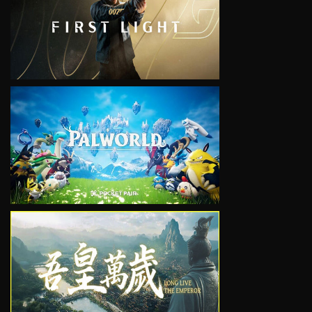
VIEW
VIEW
VIEW