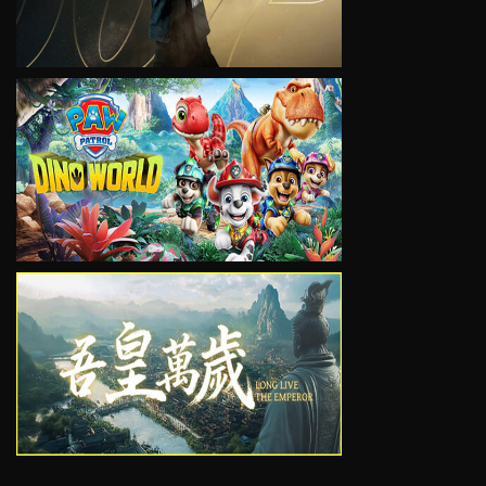
VIEW
VIEW