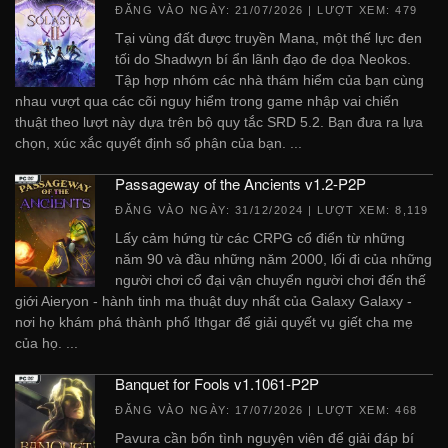
ĐĂNG VÀO NGÀY:
21/07/2026
| LƯỢT XEM: 479
Tại vùng đất được truyền Mana, một thế lực đen
tối do Shadwyn bí ẩn lãnh đạo đe dọa Neokos.
Tập hợp nhóm các nhà thám hiểm của bạn cùng
nhau vượt qua các cõi nguy hiểm trong game nhập vai chiến
thuật theo lượt này dựa trên bộ quy tắc SRD 5.2. Bạn đưa ra lựa
chọn, xúc xắc quyết định số phận của bạn. ...
Passageway of the Ancients v1.2-P2P
ĐĂNG VÀO NGÀY:
31/12/2024
| LƯỢT XEM: 8,119
Lấy cảm hứng từ các CRPG cổ điển từ những
năm 90 và đầu những năm 2000, lối đi của những
người chơi cổ đại vận chuyển người chơi đến thế
giới Aieryon - hành tinh ma thuật duy nhất của Galaxy Galaxy -
nơi họ khám phá thành phố Ithgar để giải quyết vụ giết cha mẹ
của họ. ...
Banquet for Fools v1.1061-P2P
ĐĂNG VÀO NGÀY:
17/07/2026
| LƯỢT XEM: 468
Pavura cần bốn tình nguyện viên để giải đáp bí