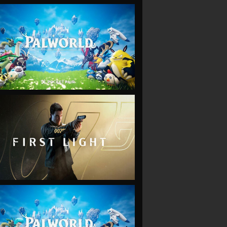
VIEW
VIEW
VIEW