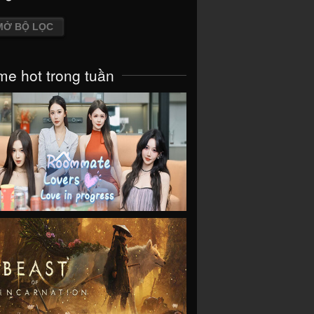
MỞ BỘ LỌC
e hot trong tuần
VIEW
VIEW