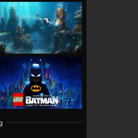
VIEW
VIEW
g