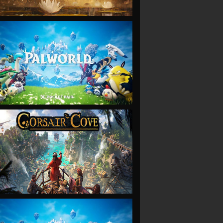
VIEW
VIEW