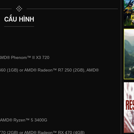
CẤU HÌNH
 AMD® Phenom™ II X3 720
60 (1GB) or AMD® Radeon™ R7 250 (2GB), AMD®
or AMD® Ryzen™ 5 3400G
70 (2GB) or AMD® Radeon™ RX 470 (4GB)