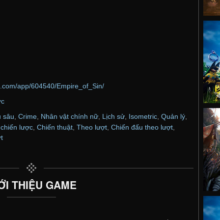
d.com/app/604540/Empire_of_Sin/
ợc
u sâu
,
Crime
,
Nhân vật chính nữ
,
Lịch sử
,
Isometric
,
Quản lý
,
 chiến lược
,
Chiến thuật
,
Theo lượt
,
Chiến đấu theo lượt
,
t
ỚI THIỆU GAME