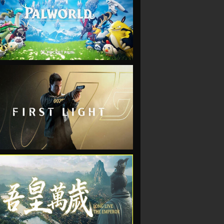
VIEW
VIEW
VIEW