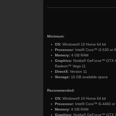
Minimum:
OS:
Windows® 10 Home 64 bit
Processor:
Intel® Core™ i3-530 or
Memory:
4 GB RAM
Graphics:
Nvidia® GeForce™ GTX 4
Radeon™ Vega 11
DirectX:
Version 11
Storage:
10 GB available space
Recommended:
OS:
Windows® 10 Home 64 bit
Processor:
Intel® Core™ i5-4460 
Memory:
8 GB RAM
Graphics:
Nvidia® GeForce™ GTX 7