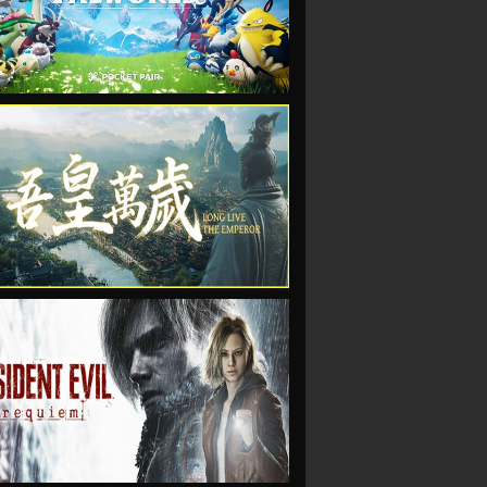
VIEW
VIEW