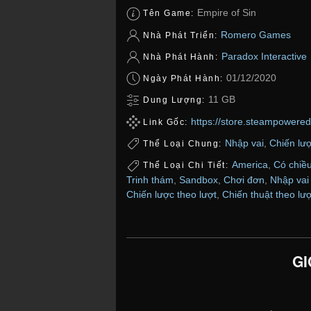
Empire of Sin
Tên Game:
Romero Games
Nhà Phát Triển:
Paradox Interactive
Nhà Phát Hành:
01/12/2020
Ngày Phát Hành:
11 GB
Dung Lượng:
https://store.steampowere
Link Gốc:
Nhập vai
,
Chiến lư
Thể Loại Chung:
America
,
Có chiề
Thể Loại Chi Tiết:
Trinh thám
,
Sandbox
,
Chơi đơn
,
Nhập vai
Chiến lược theo lượt
,
Chiến thuật theo lượ
GI