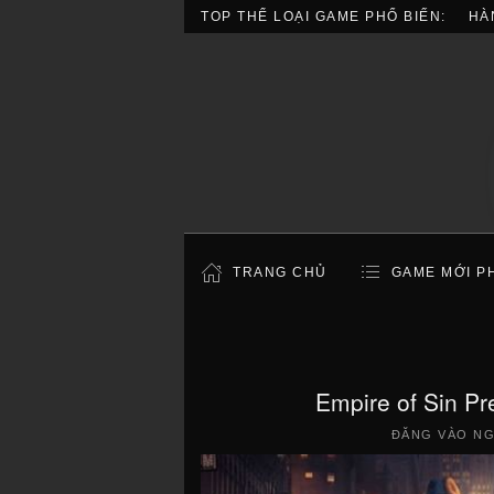
TOP THỂ LOẠI GAME PHỔ BIẾN:
HÀ
TRANG CHỦ
GAME MỚI P
Empire of Sin P
ĐĂNG VÀO N