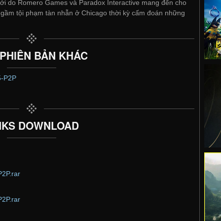
c mới do Romero Games và Paradox Interactive mang đến cho
 ngầm tội phạm tàn nhẫn ở Chicago thời kỳ cấm đoán những
 PHIÊN BẢN KHÁC
5-P2P
NKS DOWNLOAD
P2P.rar
P2P.rar