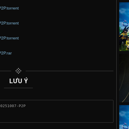
2P.torrent
2P.torrent
2P.torrent
P2P.rar
LƯU Ý
20251007-P2P