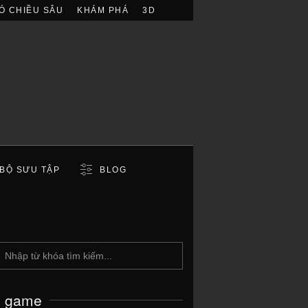
Ó CHIỀU SÂU
KHÁM PHÁ
3D
BỘ SƯU TẬP
BLOG
c game