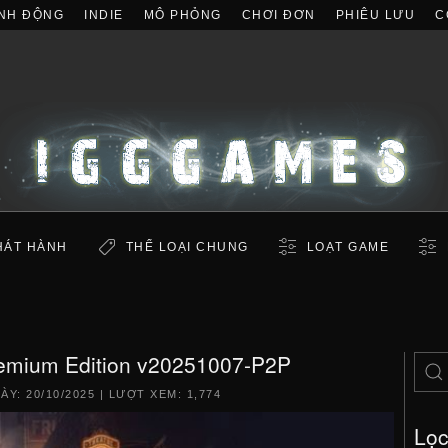
NH ĐỘNG
INDIE
MÔ PHỎNG
CHƠI ĐƠN
PHIÊU LƯU
C
HÁT HÀNH
THỂ LOẠI CHUNG
LOẠT GAME
remium Edition v20251007-P2P
GÀY:
20/10/2025
| LƯỢT XEM: 1,774
Lọ