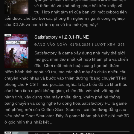
về thăm dò và khả năng phục hồi trên khắp vũ
trụ. Hợp nhất tâm trí của bạn với một cyborg tiên
tiến được chế tạo bởi các phòng thí nghiệm ngành công nghiệp
của ICLAB và hành trình qua vũ trụ mở rộng này! ...
Satisfactory v1.2.3.1-RUNE
ĐĂNG VÀO NGÀY:
01/08/2026
| LƯỢT XEM: 296
Satisfactory là game xây dựng nhà máy thế giới
mở góc nhìn thứ nhất kết hợp khám phá và chiến
đấu. Chơi một mình hoặc cùng bạn bè, thám
hiểm hành tinh ngoài vũ trụ, tạo các nhà máy ẩn chứa nhiều câu
chuyện khác nhau và bước vào thiên đường “băng chuyền”!Tiên
phong cho FICSIT Incorporated nghĩa là lập biểu đồ và khai thác
các hành tinh ngoài không gian, chiến đấu với sinh vật ngoài
hành tinh, xây dựng nhà máy nhiều tầng, khám phá hệ thống
băng chuyền và công nghệ tự động hóa.Satisfactory PC là game
mô phỏng mới của Coffee Stain Studios - cái tên đứng đằng sau
siêu phẩm Goat Simulator. Đây là game khám phá thế giới mở 3D
ở góc nhìn thứ nhất kết ...