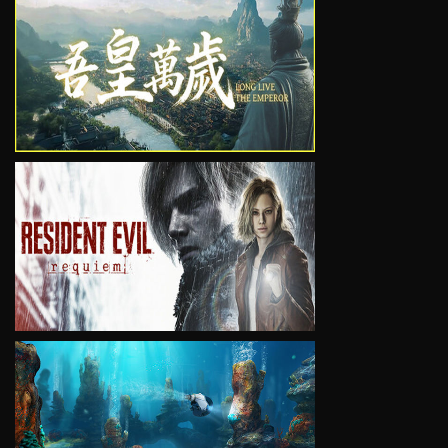
VIEW
VIEW
VIEW