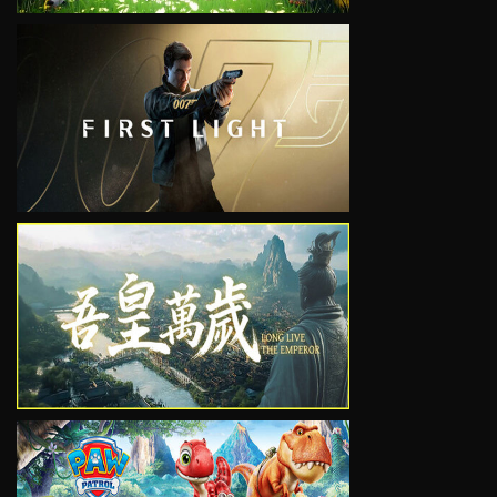
VIEW
VIEW