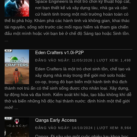
Space Engineers là một trò chơi kỹ thuật hộp cát,
nơi bạn thiết kế và xây dựng tàu, nhà ga và căn
cứ hành tinh trong một môi trường hoàn toàn có
thể bị phá hủy. Khám phá các hành tinh và không gian, khai thác
tài nguyên, sống sót trước các mối nguy hiểm và tham gia chiến
đấu một mình hoặc với bạn bè ở chế độ Sáng tạo hoặc Sinh tồn.
...
Eden Crafters v1.0i-P2P
ĐĂNG VÀO NGÀY:
11/05/2026
| LƯỢT XEM: 1,498
Eden Crafters là một trò chơi sinh tồn, chế tạo và
xây dựng nhà máy trong thế giới mở solo hoặc
co-op, trong đó bạn biến một hành tinh thù địch
thành nơi trú ẩn có thể sinh sống được cho nhân loại. Xây dựng,
tự động hóa và địa hình. Kiểm soát khí hậu, tạo bầu không khí dễ
thở và biến những hồ độc hại thành nước: định hình một thế giới
mới! ...
Qanga Early Access
ĐĂNG VÀO NGÀY:
14/10/2024
| LƯỢT XEM: 8,964
Qanga: Đi sâu vào một cuộc phiêu lưu khoa học