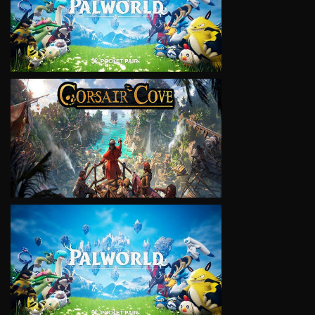
VIEW
VIEW
VIEW