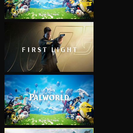
VIEW
VIEW