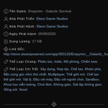
Empyrion - Galactic Survival
Tên Game:
Eleon Game Studios
Nhà Phát Triển:
Eleon Game Studios
Nhà Phát Hành:
05/08/2020
Ngày Phát Hành:
17 GB
Dung Lượng:
Link Gốc:
http://store.steampowered.com/app/383120/Empyrion__Galactic_Sur
Phiêu lưu
,
Indie
,
Mô phỏng
,
Chiến lược
Thể Loại Chung:
Xây dựng
,
Hợp tác
,
Chế tạo
,
Khám phá
,
Thể Loại Chi Tiết:
Bắn súng góc nhìn thứ nhất
,
Multiplayer
,
Thế giới mở
,
Chế tạo
thế giới mở
,
Vật lý
,
Đấu với máy
,
Đấu với người chơi
,
Sandbox
,
Khoa học viễn tưởng
,
Chơi đơn
,
Không gian
,
Giả lập không gian
,
Sống sót
,
Voxel