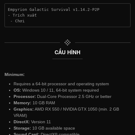
Empyrion Galactic Survival v1.14.2-P2P
- Trích xuất
 - Chơi
CẤU HÌNH
Minimum:
Requires a 64-bit processor and operating system
OS:
Windows 10 / 11, 64-bit system required
Processor:
Dual-Core Processor 2.5 GHz or better
Memory:
10 GB RAM
Graphics:
AMD RX 550 / NVIDIA GTX 1050 (min. 2 GB
VRAM)
DirectX:
Version 11
Storage:
10 GB available space
Sound Card:
DirectX® compatible