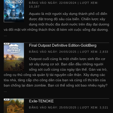
ĐĂNG VÀO NGÀY:
22/08/2024
| LƯỢT XEM:
10,187
Aquato là một người xây dựng thành phố cổ điển
được đặt trong độ sâu của biển. Chiến lược xây
dựng một thuộc địa dưới nước trên đáy đại dương
và đối mặt với những thách thức đi kèm với cuộc sống đại dương.
...
Final Outpost Definitive Edition-GoldBerg
ĐĂNG VÀO NGÀY:
24/05/2025
| LƯỢT XEM: 2,833
Outpost cuối cùng là một chiến lược sinh tồn cơ
sở xây dựng cơ sở. Bạn dẫn đầu những người
sống sót cuối cùng của ngày tận thế. Gán vai trò,
công cụ thủ công và quản lý tài nguyên cẩn thận. Xây dựng các
tòa nhà, tăng cấp cho công dân của bạn và củng cố thị trấn của
bạn chống lại đám zombie. Bạn có thể sống sót bao nhiêu ngày?
...
Exile-TENOKE
ĐĂNG VÀO NGÀY:
25/05/2025
| LƯỢT XEM: 3,521