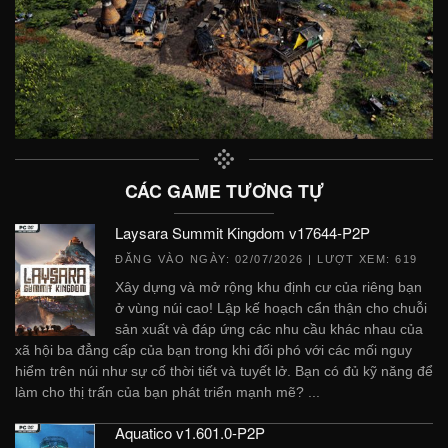
CÁC GAME TƯƠNG TỰ
Laysara Summit Kingdom v17644-P2P
ĐĂNG VÀO NGÀY:
02/07/2026
| LƯỢT XEM: 619
Xây dựng và mở rộng khu định cư của riêng bạn
ở vùng núi cao! Lập kế hoạch cẩn thận cho chuỗi
sản xuất và đáp ứng các nhu cầu khác nhau của
xã hội ba đẳng cấp của bạn trong khi đối phó với các mối nguy
hiểm trên núi như sự cố thời tiết và tuyết lở. Bạn có đủ kỹ năng để
làm cho thị trấn của bạn phát triển mạnh mẽ? ...
Aquatico v1.601.0-P2P