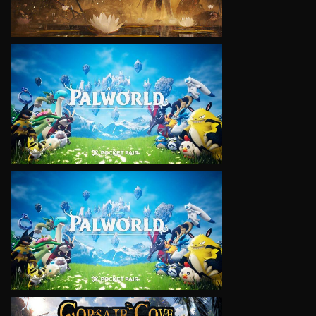
VIEW
VIEW