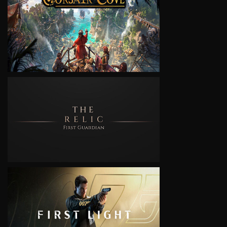
VIEW
VIEW
VIEW