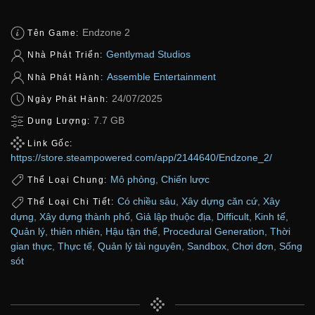
Endzone 2
Tên Game:
Gentlymad Studios
Nhà Phát Triển:
Assemble Entertainment
Nhà Phát Hành:
24/07/2025
Ngày Phát Hành:
7.7 GB
Dung Lượng:
Link Gốc:
https://store.steampowered.com/app/2144640/Endzone_2/
Mô phỏng
,
Chiến lược
Thể Loại Chung:
Có chiều sâu
,
Xây dựng căn cứ
,
Xây
Thể Loại Chi Tiết:
dựng
,
Xây dựng thành phố
,
Giả lập thuộc địa
,
Difficult
,
Kinh tế
,
Quản lý
,
thiên nhiên
,
Hậu tận thế
,
Procedural Generation
,
Thời
gian thực
,
Thực tế
,
Quản lý tài nguyên
,
Sandbox
,
Chơi đơn
,
Sống
sót