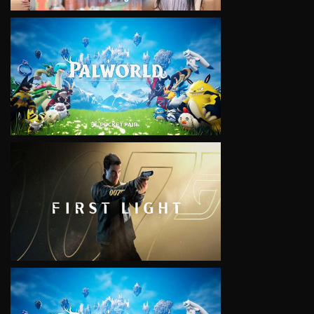
VIEW
VIEW