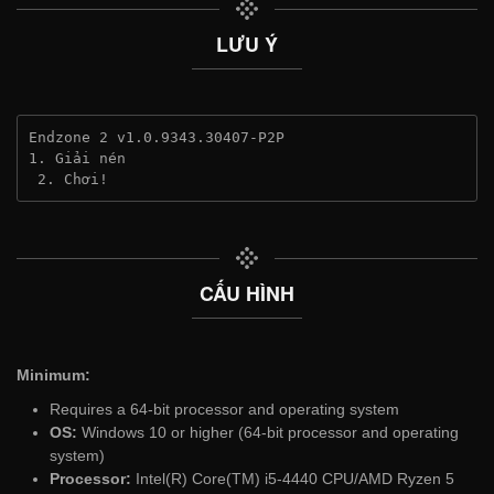
LƯU Ý
Endzone 2 v1.0.9343.30407-P2P
1. Giải nén
 2. Chơi!
CẤU HÌNH
Minimum:
Requires a 64-bit processor and operating system
OS:
Windows 10 or higher (64-bit processor and operating
system)
Processor:
Intel(R) Core(TM) i5-4440 CPU/AMD Ryzen 5