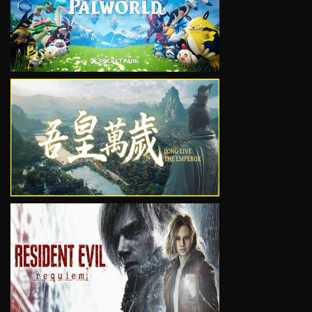
VIEW
VIEW
VIEW