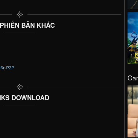
 PHIÊN BẢN KHÁC
96r-P2P
Gam
NKS DOWNLOAD