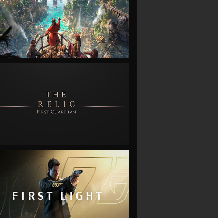
VIEW
VIEW
VIEW