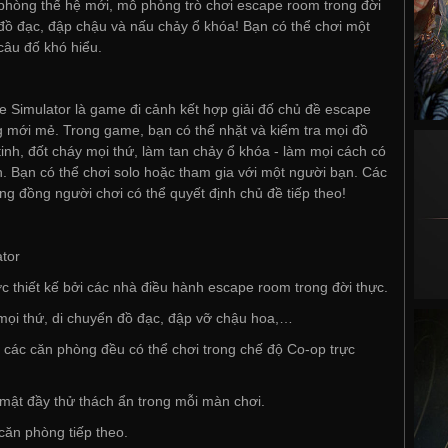
 phòng thế hệ mới, mô phỏng trò chơi escape room trong đời
n đồ đạc, đập chậu và nấu chảy ổ khóa! Bạn có thể chơi một
câu đố khó hiểu.
Simulator là game đi cảnh kết hợp giải đố chủ đề escape
mới mẻ. Trong game, bạn có thể nhặt và kiểm tra mọi đồ
tinh, đốt cháy mọi thứ, làm tan chảy ổ khóa - làm mọi cách có
h. Bạn có thể chơi solo hoặc tham gia với một người bạn. Các
g đồng người chơi có thể quyết định chủ đề tiếp theo!
tor
 thiết kế bởi các nhà điều hành escape room trong đời thực.
 mọi thứ, di chuyển đồ đạc, đập vỡ chậu hoa,…
ả các căn phòng đều có thể chơi trong chế độ Co-op trực
mật đầy thử thách ẩn trong mỗi màn chơi.
căn phòng tiếp theo.