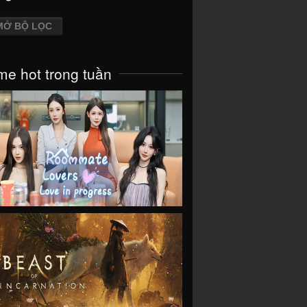
MỞ BỘ LỌC
e hot trong tuần
VIEW
VIEW