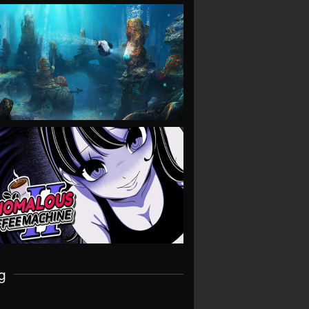
VIEW
VIEW
g