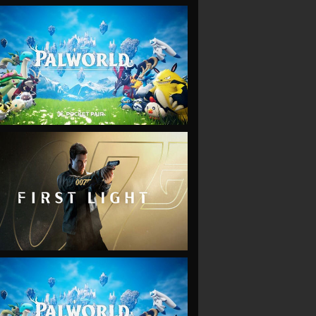
VIEW
VIEW
VIEW