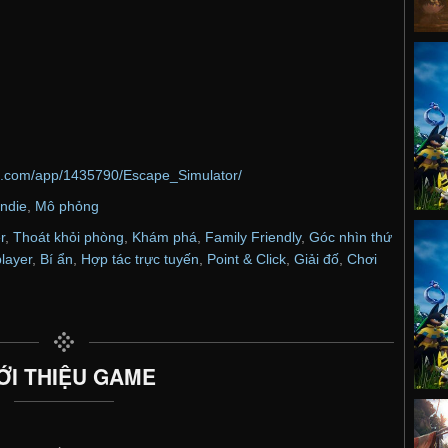
d.com/app/1435790/Escape_Simulator/
Indie
,
Mô phỏng
r
,
Thoát khỏi phòng
,
Khám phá
,
Family Friendly
,
Góc nhìn thứ
player
,
Bí ẩn
,
Hợp tác trực tuyến
,
Point & Click
,
Giải đố
,
Chơi
ỚI THIỆU GAME