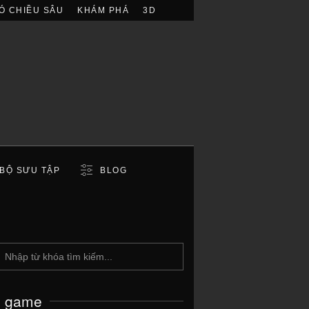
Ó CHIỀU SÂU
KHÁM PHÁ
3D
BỘ SƯU TẬP
BLOG
c game