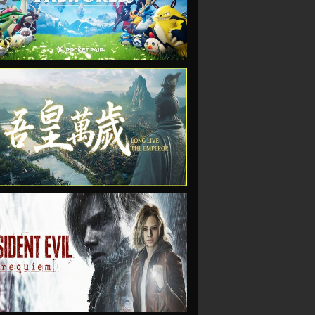
VIEW
VIEW