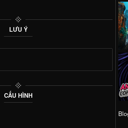
LƯU Ý
CẤU HÌNH
Blo