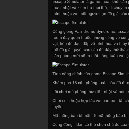
Escape Simulator là game thoát khỏi căn
thực: nhặt và kiểm tra mọi thứ, di chuyể
mình hoặc với một người bạn để giải các 
Cũng giống Palindrome Syndrome, Escape 
room đầy quen thuộc nhưng cũng vô cùng 
vật, kéo đồ đạc, đập vỡ bình hoa và thủy 
thể để giải quyết các câu đố đầy thử thác
căn phòng mới sẽ ra mắt hàng tuần và cộn
Tính năng chính của game Escape Simula
Khám phá 15 căn phòng - các câu đố được
Lối chơi mô phỏng thực tế - nhặt và ném
Chơi solo hoặc hợp tác với bạn bè - tất c
tuyến.
Mã thông báo bí mật - 8 mã thông báo bí 
Cộng đồng - Bạn có thể chọn chủ đề của 