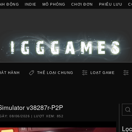
NH ĐỘNG
INDIE
MÔ PHỎNG
CHƠI ĐƠN
PHIÊU LƯU
C
HÁT HÀNH
THỂ LOẠI CHUNG
LOẠT GAME
imulator v38287r-P2P
GÀY:
08/06/2026
| LƯỢT XEM: 852
Lọ