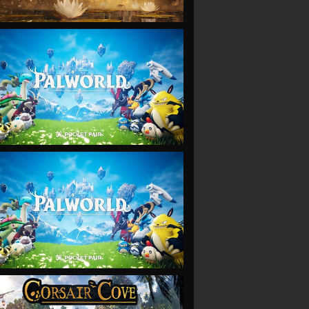
VIEW
VIEW