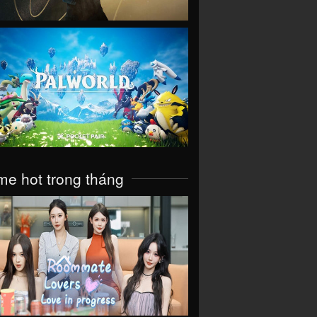
VIEW
e hot trong tháng
VIEW