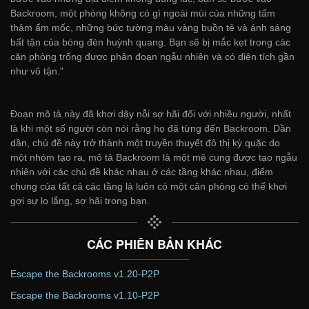
Backroom, một phòng không có gì ngoài mùi của những tấm
thảm ẩm mốc, những bức tường màu vàng buồn tẻ và ánh sáng
bất tận của bóng đèn huỳnh quang. Bạn sẽ bị mắc kẹt trong các
căn phòng trống được phân đoạn ngẫu nhiên và có diện tích gần
như vô tận."
Đoạn mô tả này đã khơi dậy nỗi sợ hãi đối với nhiều người, nhất
là khi một số người còn nói rằng họ đã từng đến Backroom. Dần
dần, chủ đề này trở thành một truyền thuyết đô thị kỳ quặc do
một nhóm tạo ra, mô tả Backroom là một mê cung được tạo ngẫu
nhiên với các chủ đề khác nhau ở các tầng khác nhau, điểm
chung của tất cả các tầng là luôn có một căn phòng có thể khơi
gợi sự lo lắng, sợ hãi trong bạn.
CÁC PHIÊN BẢN KHÁC
Escape the Backrooms v1.20-P2P
Escape the Backrooms v1.10-P2P