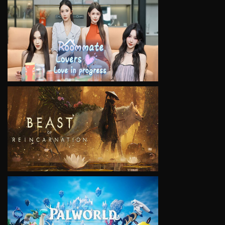
VIEW
VIEW
VIEW