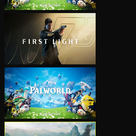
VIEW
VIEW