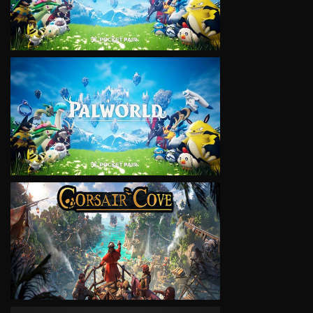
VIEW
VIEW