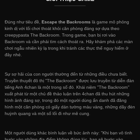
Đúng như tiêu đề,
Escape the Backrooms
là game mô phỏng
kinh dị với lối chơi thoát khỏi căn phòng đáng sợ dựa theo
creepypasta The Backroom. Trong game, bạn bị rơi vào
Backroom và cần phải tìm cách thoát ra. Hãy khám phá các màn
chơi ngẫu nhiên kỳ lạ trong khi tránh các thực thể nguy hiểm ở
đây nhé.
Sự sợ hãi của con người thường đến từ những điều chưa biết.
Truyền thuyết đô thị "The Backroom" được lưu truyền từ diễn đàn
tiếng Anh 4chan là một trong số đó. Khái niệm "The Backroom"
xuất phát từ một chủ đề thảo luận trên 4chan đã thu hút những
hình ảnh đáng sợ, trong đó một người dùng ẩn danh đã đăng
hình một căn phòng có giấy dán tường màu vàng, những dãy đèn
huỳnh quang và một số lối đi như mê cung.
Một người dùng khác bình luận về bức ảnh này: "Khi bạn vô tình
bước vào những địa điểm không đúng lúc, bạn sẽ bước vào