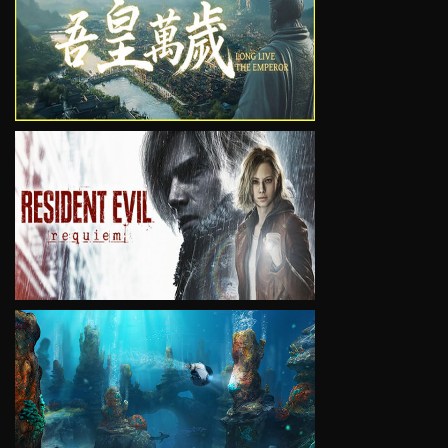
VIEW
VIEW
VIEW