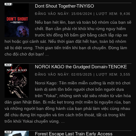
Dont Shout Together-TiNYiSO
ĐĂNG VÀO NGÀY:
15/06/2024
| LƯỢT XEM: 9,436
Nếu bạn hét lên, bạn và toàn bộ nhóm của bạn sẽ
chết. Bạn cần phải rời khỏi khu rừng nguy hiểm
trước khi đồng hồ bấm giờ bằng cách lắp ráp xe
hơi hoặc gọi cảnh sát. Nếu thời gian đặt hết hạn, toàn bộ nhóm
sẽ bị diệt vong. Thời gian tiến triển khi bạn di chuyển. Đừng làm
cho đội chờ đợi bạn! ...
NOROI KAGO the Grudged Domain-TENOKE
ĐĂNG VÀO NGÀY:
02/05/2025
| LƯỢT XEM: 3,555
Noroi Kago: Tên miền miễn cưỡng là một trò chơi
kinh dị sinh tồn bốn người chơi bốn người dựa
trên "Yokai", những sinh vật siêu nhiên từ văn hóa
dân gian Nhật Bản. Bị mắc kẹt trong một miền bị nguyền rủa, bạn
và những người bạn đồng hành của bạn phải làm việc cùng nhau
để chịu đựng lời nguyền và tìm cách trốn thoát, tất cả trong khi
trốn khỏi Yokai chuyển vùng. ...
Forest Escape Last Train Early Access