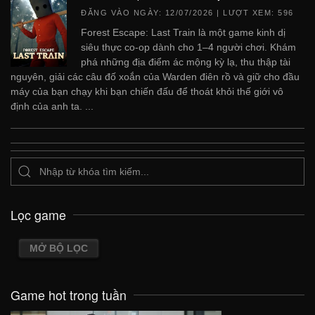
ĐĂNG VÀO NGÀY:
12/07/2026
| LƯỢT XEM: 596
Forest Escape: Last Train là một game kinh dị
siêu thực co-op dành cho 1–4 người chơi. Khám
phá những địa điểm ác mộng kỳ lạ, thu thập tài
nguyên, giải các câu đố xoắn của Warden điên rồ và giữ cho đầu
máy của bạn chạy khi bạn chiến đấu để thoát khỏi thế giới vô
định của anh ta. ...
Lọc game
MỞ BỘ LỌC
Game hot trong tuần