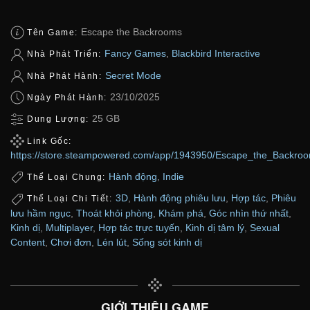
Escape the Backrooms
Tên Game:
Fancy Games
,
Blackbird Interactive
Nhà Phát Triển:
Secret Mode
Nhà Phát Hành:
23/10/2025
Ngày Phát Hành:
25 GB
Dung Lượng:
Link Gốc:
https://store.steampowered.com/app/1943950/Escape_the_Backroo
Hành động
,
Indie
Thể Loại Chung:
3D
,
Hành động phiêu lưu
,
Hợp tác
,
Phiêu
Thể Loại Chi Tiết:
lưu hầm ngục
,
Thoát khỏi phòng
,
Khám phá
,
Góc nhìn thứ nhất
,
Kinh dị
,
Multiplayer
,
Hợp tác trực tuyến
,
Kinh dị tâm lý
,
Sexual
Content
,
Chơi đơn
,
Lén lút
,
Sống sót kinh dị
GIỚI THIỆU GAME