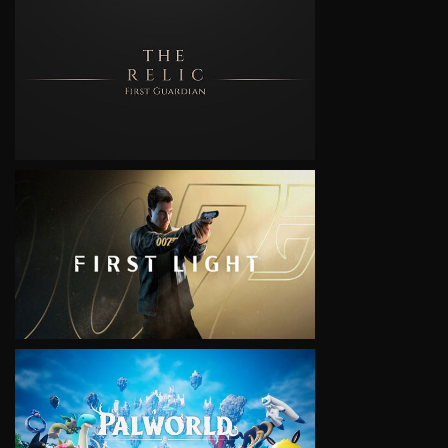
VIEW
VIEW
VIEW