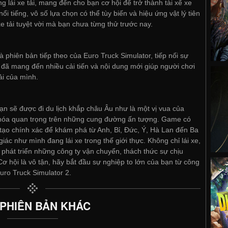
lái xe tải, mang đến cho bạn cơ hội để trở thành tài xế xe
ổi tiếng, vô số lựa chọn có thể tùy biến và hiệu ứng vật lý tiên
e tải tuyệt vời mà bạn chưa từng thử trước nay.
à phiên bản tiếp theo của Euro Truck Simulator, tiếp nối sự
đã mang đến nhiều cải tiến và nội dung mới giúp người chơi
ải của mình.
bạn sẽ được đi du lịch khắp châu Âu như là một vị vua của
hóa quan trọng trên những cung đường ấn tượng. Game có
 tạo chính xác để khám phá từ Anh, Bỉ, Đức, Ý, Hà Lan đến Ba
ác như mình đang lái xe trong thế giới thực. Không chỉ lái xe,
à phát triển những công ty vận chuyển, thách thức sự chịu
Cơ hội là vô tận, hãy bắt đầu sự nghiệp to lớn của bạn từ công
Euro Truck Simulator 2.
 PHIÊN BẢN KHÁC