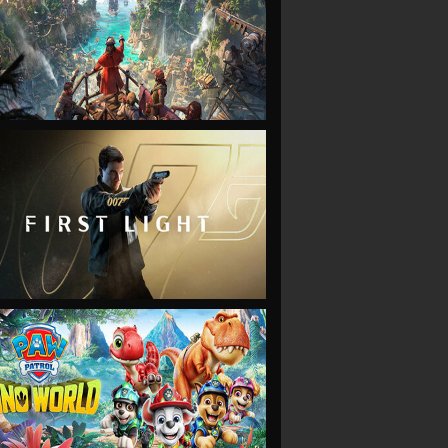
VIEW
VIEW
VIEW