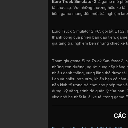
Euro Truck Simulator 2
là game mô phỏng 
tải thực sự. Với những thương hiệu xe tải n
tiến, game mang đến một trải nghiệm lái x
Euro Truck Simulator 2 PC, gọi tắt ETS2, l
thành công của phiên bản đầu tiên, game 
gia tăng trải nghiệm bên những chiếc xe t
Tham gia
game Euro Truck Simulator 2
, 
những con đường, người cung cấp hàng 
nhiều danh thắng, vùng lãnh thổ được tái
Lan và nhiều hơn nữa, khiến bạn có cảm gi
nền kinh tế trong trò chơi cho phép tạo v
đựng, kỹ năng, trình độ quản lý của bạn. 
việc nhỏ bé nhất là lái xe tải trong game 
CÁC