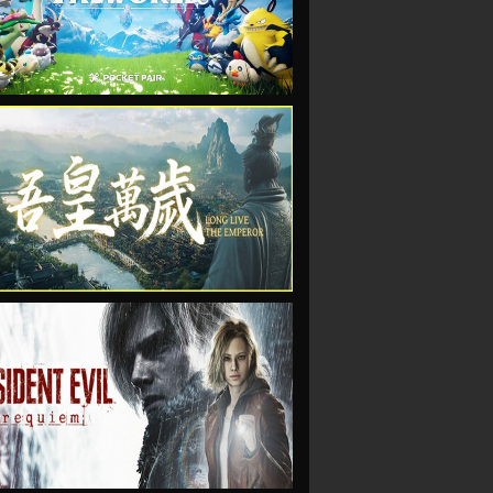
VIEW
VIEW