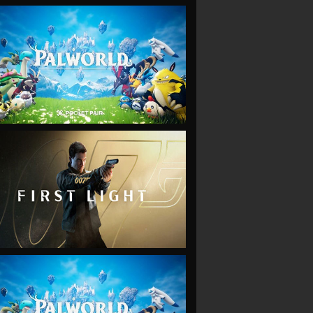
VIEW
VIEW
VIEW