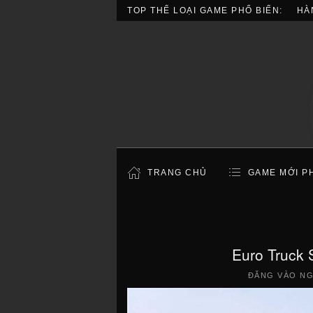
TOP THỂ LOẠI GAME PHỔ BIẾN:
HÀ
TRANG CHỦ
GAME MỚI P
Euro Truck 
ĐĂNG VÀO N