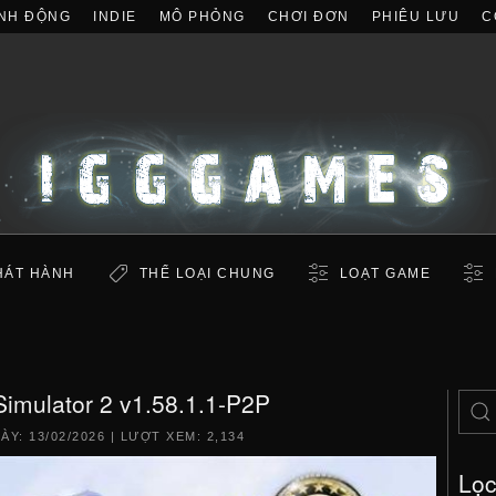
NH ĐỘNG
INDIE
MÔ PHỎNG
CHƠI ĐƠN
PHIÊU LƯU
C
HÁT HÀNH
THỂ LOẠI CHUNG
LOẠT GAME
Simulator 2 v1.58.1.1-P2P
GÀY:
13/02/2026
| LƯỢT XEM: 2,134
Lọ