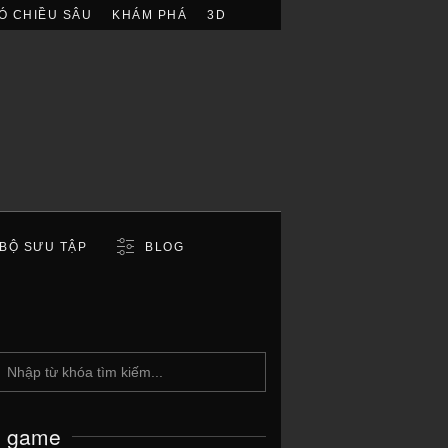
Ó CHIỀU SÂU
KHÁM PHÁ
3D
BỘ SƯU TẬP
BLOG
c game