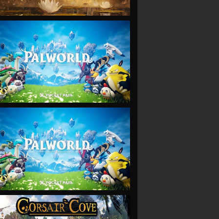
VIEW
VIEW