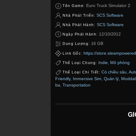
Euro Truck Simulator 2
Tên Game:
SCS Software
Nhà Phát Triển:
SCS Software
Nhà Phát Hành:
12/10/2012
Ngày Phát Hành:
16 GB
Dung Lượng:
https://store.steampowere
Link Gốc:
Indie
,
Mô phỏng
Thể Loại Chung:
Có chiều sâu
,
Aut
Thể Loại Chi Tiết:
Friendly
,
Immersive Sim
,
Quản lý
,
Moddab
ba
,
Transportation
GI