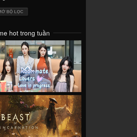
MỞ BỘ LỌC
e hot trong tuần
VIEW
VIEW