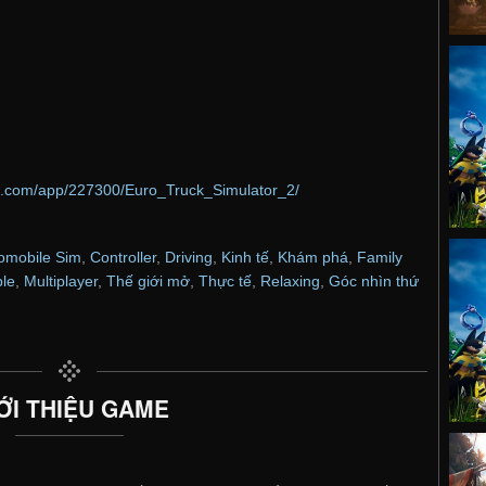
d.com/app/227300/Euro_Truck_Simulator_2/
omobile Sim
,
Controller
,
Driving
,
Kinh tế
,
Khám phá
,
Family
le
,
Multiplayer
,
Thế giới mở
,
Thực tế
,
Relaxing
,
Góc nhìn thứ
ỚI THIỆU GAME