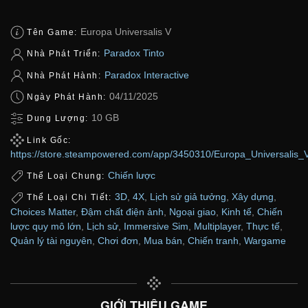
Europa Universalis V
Tên Game:
Paradox Tinto
Nhà Phát Triển:
Paradox Interactive
Nhà Phát Hành:
04/11/2025
Ngày Phát Hành:
10 GB
Dung Lượng:
Link Gốc:
https://store.steampowered.com/app/3450310/Europa_Universalis_
Chiến lược
Thể Loại Chung:
3D
,
4X
,
Lịch sử giả tưởng
,
Xây dựng
,
Thể Loại Chi Tiết:
Choices Matter
,
Đậm chất điện ảnh
,
Ngoại giao
,
Kinh tế
,
Chiến
lược quy mô lớn
,
Lịch sử
,
Immersive Sim
,
Multiplayer
,
Thực tế
,
Quản lý tài nguyên
,
Chơi đơn
,
Mua bán
,
Chiến tranh
,
Wargame
GIỚI THIỆU GAME