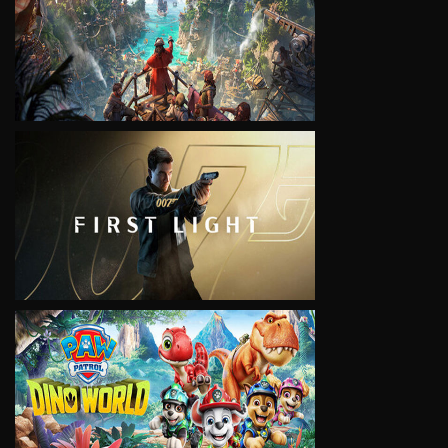
VIEW
VIEW
VIEW