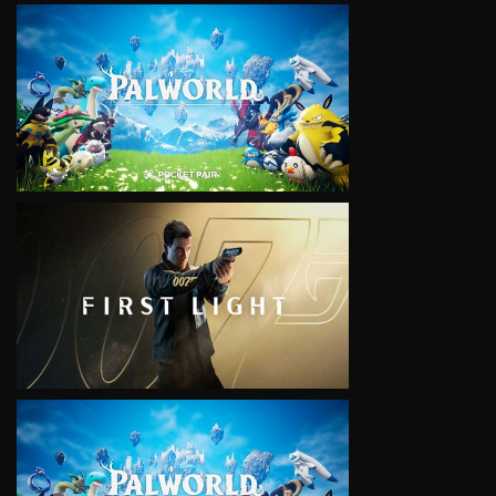
VIEW
VIEW
VIEW