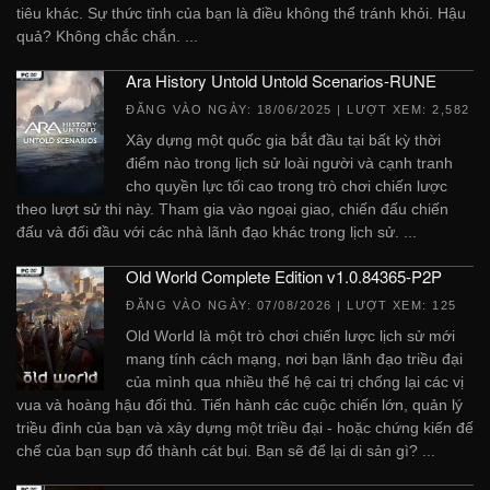
tiêu khác. Sự thức tỉnh của bạn là điều không thể tránh khỏi. Hậu
quả? Không chắc chắn. ...
Ara History Untold Untold Scenarios-RUNE
ĐĂNG VÀO NGÀY:
18/06/2025
| LƯỢT XEM: 2,582
Xây dựng một quốc gia bắt đầu tại bất kỳ thời
điểm nào trong lịch sử loài người và cạnh tranh
cho quyền lực tối cao trong trò chơi chiến lược
theo lượt sử thi này. Tham gia vào ngoại giao, chiến đấu chiến
đấu và đối đầu với các nhà lãnh đạo khác trong lịch sử. ...
Old World Complete Edition v1.0.84365-P2P
ĐĂNG VÀO NGÀY:
07/08/2026
| LƯỢT XEM: 125
Old World là một trò chơi chiến lược lịch sử mới
mang tính cách mạng, nơi bạn lãnh đạo triều đại
của mình qua nhiều thế hệ cai trị chống lại các vị
vua và hoàng hậu đối thủ. Tiến hành các cuộc chiến lớn, quản lý
triều đình của bạn và xây dựng một triều đại - hoặc chứng kiến ​​đế
chế của bạn sụp đổ thành cát bụi. Bạn sẽ để lại di sản gì? ...