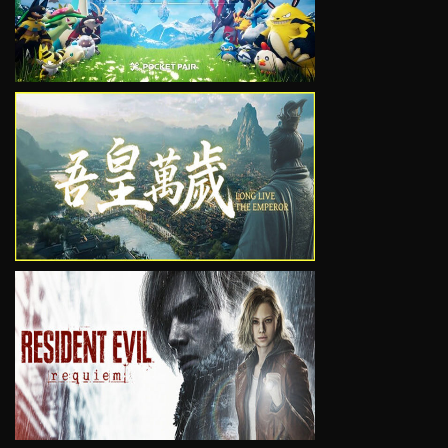
VIEW
VIEW