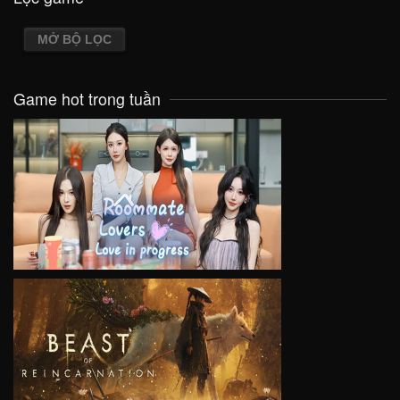
MỞ BỘ LỌC
Game hot trong tuần
VIEW
VIEW