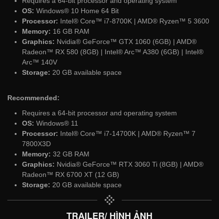
Requires a 64-bit processor and operating system
OS:
Windows® 10 Home 64 Bit
Processor:
Intel® Core™ i7-8700K | AMD® Ryzen™ 5 3600
Memory:
16 GB RAM
Graphics:
Nvidia® GeForce™ GTX 1060 (6GB) | AMD®
Radeon™ RX 580 (8GB) | Intel® Arc™ A380 (6GB) | Intel®
Arc™ 140V
Storage:
20 GB available space
Recommended:
Requires a 64-bit processor and operating system
OS:
Windows® 11
Processor:
Intel® Core™ i7-14700K | AMD® Ryzen™ 7
7800X3D
Memory:
32 GB RAM
Graphics:
Nvidia® GeForce™ RTX 3060 Ti (8GB) | AMD®
Radeon™ RX 6700 XT (12 GB)
Storage:
20 GB available space
TRAILER/ HÌNH ẢNH