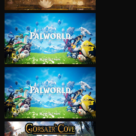
VIEW
VIEW