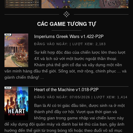
CÁC GAME TƯƠNG TỰ
Imperiums Greek Wars v1.422-P2P
ĐĂNG VÀO NGÀY:
| LƯỢT XEM: 2,183
Sự kết hợp độc đáo của chiến lược lớn theo lượt
4X và lịch sử với một bước ngoặt thần thoại.
Khám phá thế giới cổ đại và xây dựng một nền
văn minh hàng đầu thế giới. Sống sót, mở rộng, chinh phục ... và
giành chiến thắng! ...
Heart of the Machine v1.018-P2P
ĐĂNG VÀO NGÀY:
07/05/2026
| LƯỢT XEM: 1,414
Bạn là AI có tri giác đầu tiên, được sinh ra ở một
thành phố đầy cơ hội. Vượt qua thời gian và
không gian trong game nhập vai chiến lược này
để xây dựng đội quân máy và đánh bại kẻ thù của bạn, gây ảnh
hưởng đến thế giới từ trong bóng tối hoặc theo đuổi vô số mục