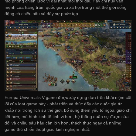
mô phỏng chiến lược vĩ đại nhất mọi thời đại. Hãy chỉ huy vận
mệnh của hàng trăm quốc gia và xã hội trong một thế giới sống
động có chiều sâu và đầy sự phức tạp.
Europa Universalis V game được xây dựng dựa trên khái niệm cốt
lõi của loạt game này - phát triển và thúc đẩy các quốc gia từ
khắp nơi trong lịch sử thế giới, bổ sung thêm yếu tố ngoại giao chi
tiết hơn, mô hình kinh tế tinh vi hơn, hệ thống quân sự được sửa
đổi và chiều sâu hậu cần lớn hơn, thách thức ngay cả những
game thủ chiến thuật giàu kinh nghiệm nhất.