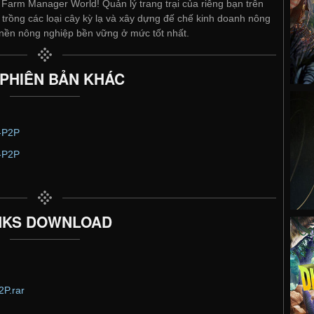
Farm Manager World! Quản lý trang trại của riêng bạn trên
 trồng các loại cây kỳ lạ và xây dựng đế chế kinh doanh nông
nền nông nghiệp bền vững ở mức tốt nhất.
 PHIÊN BẢN KHÁC
-P2P
-P2P
NKS DOWNLOAD
P.rar