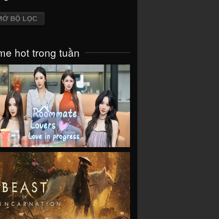
MỞ BỘ LỌC
e hot trong tuần
VIEW
VIEW