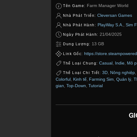
Farm Manager World
Tên Game:
Cleversan Games
Nhà Phát Triển:
PlayWay S.A.
,
Sim F
Nhà Phát Hành:
21/04/2025
Ngày Phát Hành:
13 GB
Dung Lượng:
https://store.steampower
Link Gốc:
Casual
,
Indie
,
Mô p
Thể Loại Chung:
3D
,
Nông nghiệp
Thể Loại Chi Tiết:
Colorful
,
Kinh tế
,
Farming Sim
,
Quản lý
,
T
gian
,
Top-Down
,
Tutorial
GI