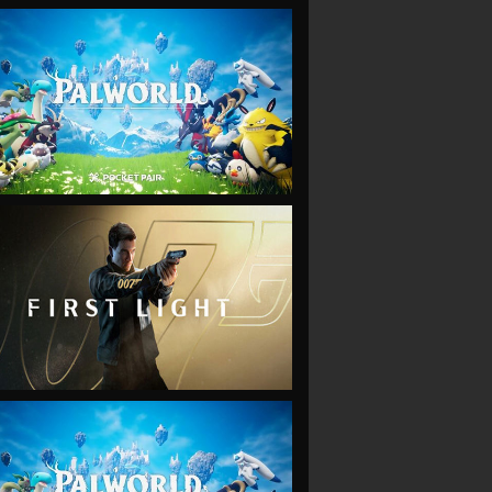
VIEW
VIEW
VIEW