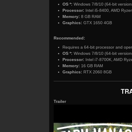
OS *:
Windows 7/8/10 (64-bit version
Processor:
Intel i5-8400, AMD Ryze
Memory:
8 GB RAM
Graphics:
GTX 1650 4GB
Recommended:
Requires a 64-bit processor and ope
OS *:
Windows 7/8/10 (64-bit version
Processor:
Intel i7-8700K, AMD Ryz
Memory:
16 GB RAM
Graphics:
RTX 2060 8GB
TRA
Trailer