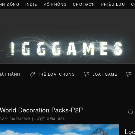
NH ĐỘNG
INDIE
MÔ PHỎNG
CHƠI ĐƠN
PHIÊU LƯU
C
HÁT HÀNH
THỂ LOẠI CHUNG
LOẠT GAME
World Decoration Packs-P2P
GÀY:
20/06/2026
| LƯỢT XEM: 821
Lọ