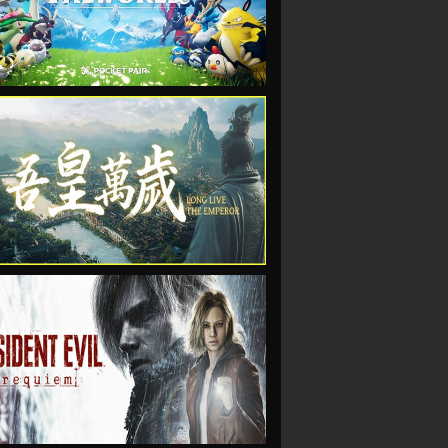
VIEW
VIEW