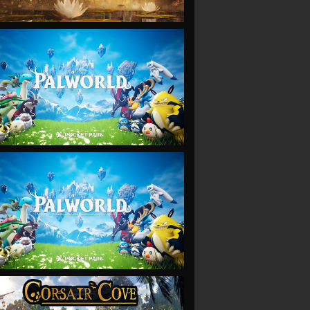
VIEW
VIEW