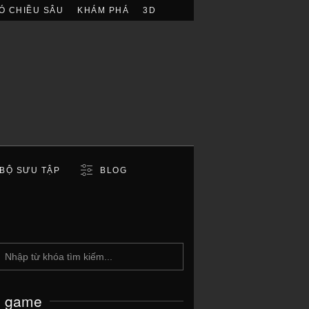
Ó CHIỀU SÂU
KHÁM PHÁ
3D
BỘ SƯU TẬP
BLOG
c game