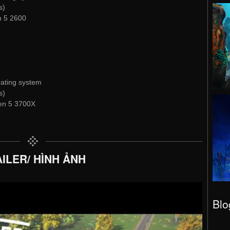
s)
n 5 2600
rating system
s)
en 5 3700X
ILER/ HÌNH ẢNH
Blo