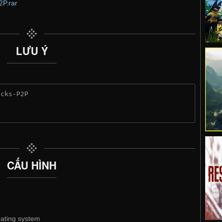
P.rar
LƯU Ý
acks-P2P
CẤU HÌNH
rating system