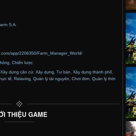
arm S.A.
ed.com/app/2206350/Farm_Manager_World/
hỏng
,
Chiến lược
,
Xây dựng căn cứ
,
Xây dựng
,
Tư bản
,
Xây dựng thành phố
,
hực tế
,
Relaxing
,
Quản lý tài nguyên
,
Chơi đơn
,
Quản lý thời
ỚI THIỆU GAME