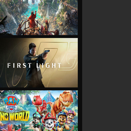
VIEW
VIEW
VIEW