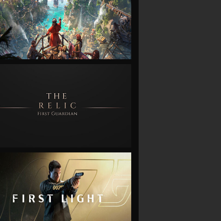
VIEW
VIEW
VIEW