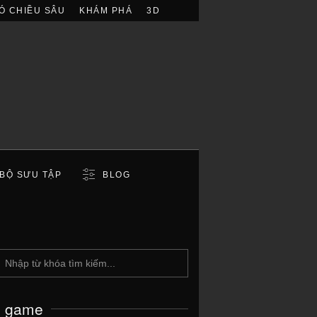
Ó CHIỀU SÂU
KHÁM PHÁ
3D
BỘ SƯU TẬP
BLOG
c game