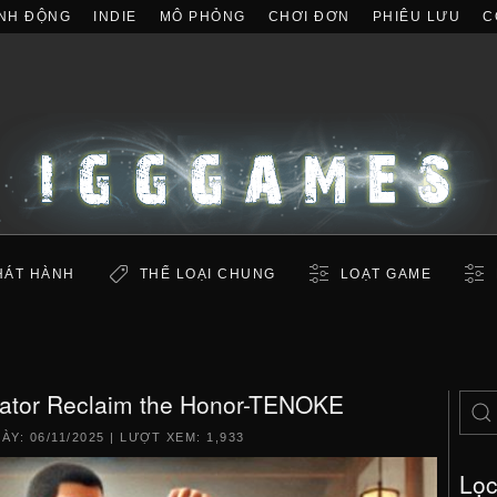
NH ĐỘNG
INDIE
MÔ PHỎNG
CHƠI ĐƠN
PHIÊU LƯU
C
HÁT HÀNH
THỂ LOẠI CHUNG
LOẠT GAME
lator Reclaim the Honor-TENOKE
GÀY:
06/11/2025
| LƯỢT XEM: 1,933
Lọ