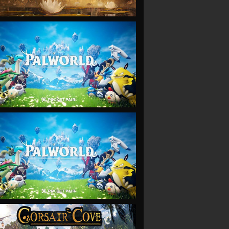
VIEW
VIEW