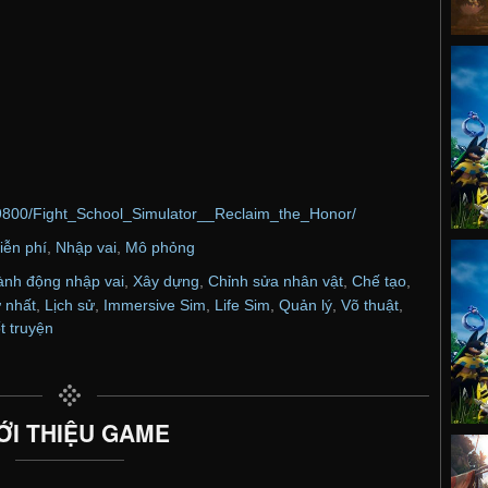
9800/Fight_School_Simulator__Reclaim_the_Honor/
iễn phí
,
Nhập vai
,
Mô phỏng
nh động nhập vai
,
Xây dựng
,
Chỉnh sửa nhân vật
,
Chế tạo
,
 nhất
,
Lịch sử
,
Immersive Sim
,
Life Sim
,
Quản lý
,
Võ thuật
,
t truyện
ỚI THIỆU GAME