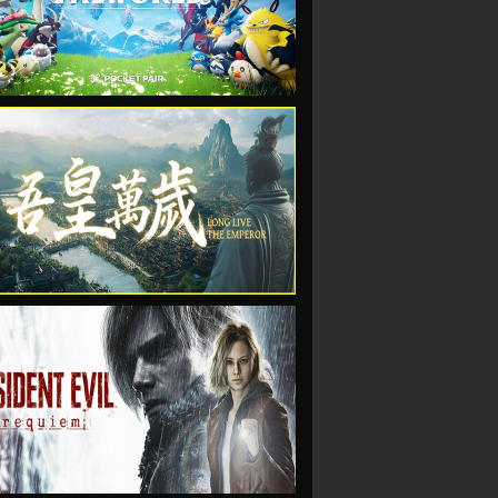
VIEW
VIEW