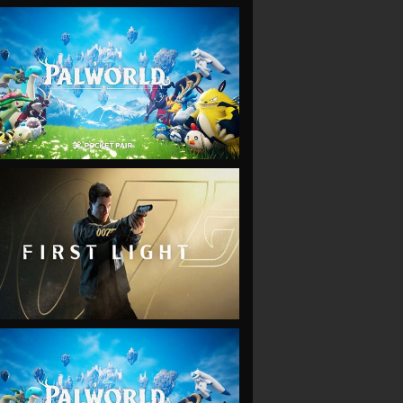
VIEW
VIEW
VIEW