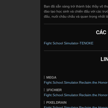
Bạn đã sẵn sàng trở thành bậc thầy võ th
đào tạo học sinh và chiến đấu với các trư
đấu, nuôi châu chấu và quan trọng nhất là
CÁC
Fight School Simulator-TENOKE
LI
MEGA
Fight.School.Simulator.Reclaim.the.Hon
1FICHIER
Fight.School.Simulator.Reclaim.the.Hon
PIXELDRAIN
Fight.School.Simulator.Reclaim.the.Hon