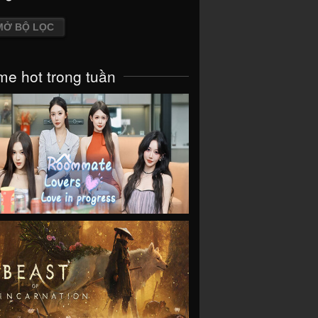
MỞ BỘ LỌC
e hot trong tuần
VIEW
VIEW