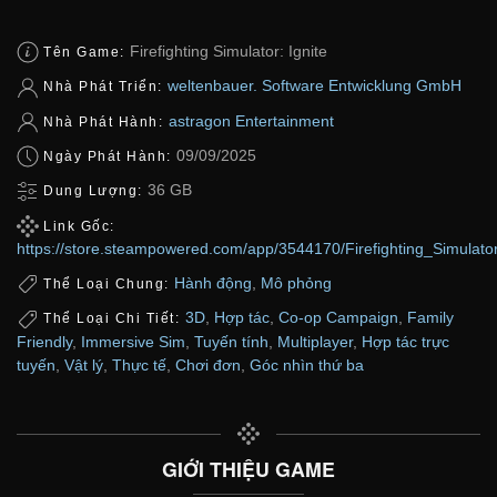
Firefighting Simulator: Ignite
Tên Game:
weltenbauer. Software Entwicklung GmbH
Nhà Phát Triển:
astragon Entertainment
Nhà Phát Hành:
09/09/2025
Ngày Phát Hành:
36 GB
Dung Lượng:
Link Gốc:
https://store.steampowered.com/app/3544170/Firefighting_Simul
Hành động
,
Mô phỏng
Thể Loại Chung:
3D
,
Hợp tác
,
Co-op Campaign
,
Family
Thể Loại Chi Tiết:
Friendly
,
Immersive Sim
,
Tuyến tính
,
Multiplayer
,
Hợp tác trực
tuyến
,
Vật lý
,
Thực tế
,
Chơi đơn
,
Góc nhìn thứ ba
GIỚI THIỆU GAME