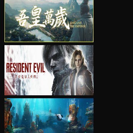
VIEW
VIEW
VIEW