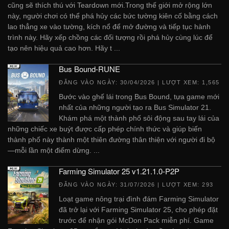
cũng sẽ thích thú với Teardown mới.Trong thế giới mở rộng lớn
này, người chơi có thể phá hủy các bức tường kiên cố bằng cách
lao thẳng xe vào tường, kích nổ để mở đường và tiếp tục hành
trình này. Hãy xếp chồng các đối tượng rồi phá hủy cùng lúc để
tạo nên hiệu quả cao hơn. Hãy t ...
Bus Bound-RUNE
ĐĂNG VÀO NGÀY:
30/04/2026
| LƯỢT XEM: 1,565
Bước vào ghế lái trong Bus Bound, tựa game mới
nhất của những người tạo ra Bus Simulator 21.
Khám phá một thành phố sôi động sau tay lái của
những chiếc xe buýt được cấp phép chính thức và giúp biến
thành phố này thành một thiên đường thân thiện với người đi bộ
—mỗi lần một điểm dừng. ...
Farming Simulator 25 v1.21.1.0-P2P
ĐĂNG VÀO NGÀY:
31/07/2026
| LƯỢT XEM: 293
Loạt game nông trại đình đám Farming Simulator
đã trở lại với Farming Simulator 25, cho phép đặt
trước để nhận gói McDon Pack miễn phí. Game