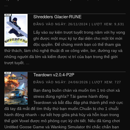
...
Shredders Glacier-RUNE
ĐĂNG VÀO NGÀY:
26/11/2024
| LƯỢT XEM: 9,631
Lấy vào sự kiện trượt tuyết trong năm với hy vọng
ghi được một mục ký tự đại diện cho một lời mời
độc quyền. Để chứng minh bạn có thể tham gia
thử thách, làm chủ nghệ thuật đi xe công viên, bơ, đường ray và
những người đá lớn và kiếm được vị trí của bạn trong thế giới
trượt tuyết. ...
Teardown v2.0.4-P2P
ĐĂNG VÀO NGÀY:
24/06/2026
| LƯỢT XEM: 727
Bạn đang buồn chán và muốn tìm 1 trò chơi xả
stress đúng nghĩa? Tải game hành động
Teardown và bắt đầu đập phá thành phố mở cực
đã tay đã mắt để tìm thấy thứ bạn muốn.Chuẩn bị cho 1 chuỗi
hành động nhanh - sự kết hợp giữa phá hủy và hỗn loạn trong
thế giới Voxel được mô phỏng cực kỳ chi tiết. Nếu đã từng chơi
Untitled Goose Game và Wanking Simulator thì chắc chắn bạn