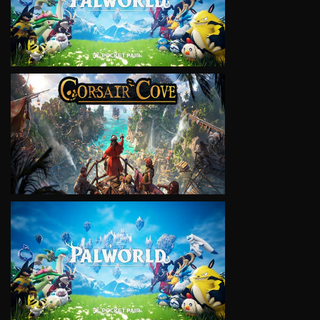
VIEW
VIEW
VIEW