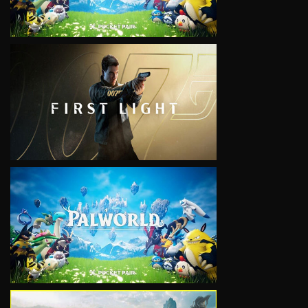
VIEW
VIEW