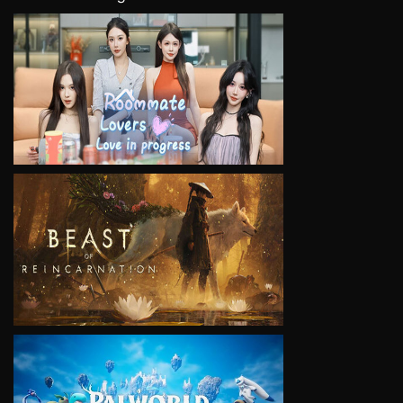
VIEW
VIEW