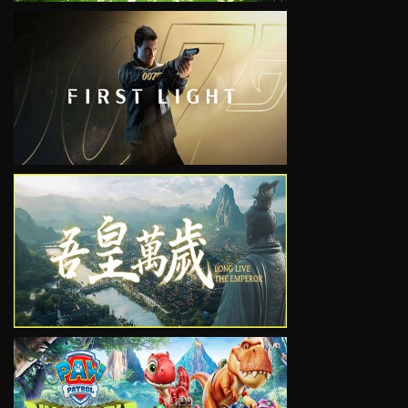
VIEW
VIEW