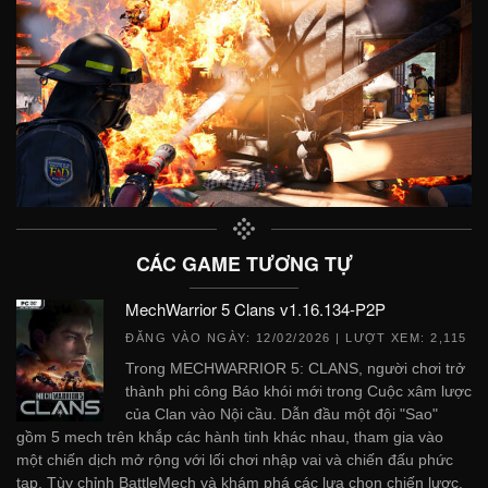
CÁC GAME TƯƠNG TỰ
MechWarrior 5 Clans v1.16.134-P2P
ĐĂNG VÀO NGÀY:
12/02/2026
| LƯỢT XEM: 2,115
Trong MECHWARRIOR 5: CLANS, người chơi trở
thành phi công Báo khói mới trong Cuộc xâm lược
của Clan vào Nội cầu. Dẫn đầu một đội "Sao"
gồm 5 mech trên khắp các hành tinh khác nhau, tham gia vào
một chiến dịch mở rộng với lối chơi nhập vai và chiến đấu phức
tạp. Tùy chỉnh BattleMech và khám phá các lựa chọn chiến lược.