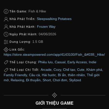
Fish & Hike
Tên Game:
Sleepwalking Potatoes
Nhà Phát Triển:
Frozen Way
Nhà Phát Hành:
04/06/2026
Ngày Phát Hành:
1.5 GB
Dung Lượng:
Link Gốc:
https://store.steampowered.com/app/4143100/Fish_&#038;_Hike/
Phiêu lưu
,
Casual
,
Early Access
,
Indie
Thể Loại Chung:
Arcade
,
Cozy
,
Chế tạo
,
Cute
,
Khám phá
,
Thể Loại Chi Tiết:
Family Friendly
,
Câu cá
,
Hài hước
,
Bí ẩn
,
thiên nhiên
,
Thế giới
mở
,
Relaxing
,
Đi thuyền
,
Short
,
Chơi đơn
,
Stylized
GIỚI THIỆU GAME