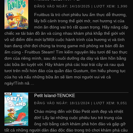
ĐĂNG VÀO NGÀY:
14/10/2025
| LƯỢT XEM: 1,990
Fruitbus là trò chơi phiêu lưu ẩm thực dễ thương,
lấy bối cảnh trong thế giới mở, nơi hương vị của
món ăn đóng vai trò rất quan trọng. Hãy nâng cấp
chiếc xe tải bán đồ ăn và cùng nhau khám phá khắp thế giới với
vô số điểm đến mới lạ!Một cuộc hành trình của hương vị và tình
bạn đang chờ đợi chúng ta trong game mô phỏng xe bán đồ ăn
ấm cúng - Fruitbus Steam! Tìm kiếm nguyên liệu tươi để tạo thực
đơn của riêng mình, sau đó nuôi dưỡng dạ dày và tâm hồn bằng
các bữa ăn tuyệt vời. Hãy khám phá các loại trái cây và rau quả
tươi trên mỗi hòn đảo của quần đảo Gustum, tìm hiểu phong tục
của họ và nấu những bữa ăn sẽ làm mọi người vui vẻ cả
ngày!Tính nă ...
Petit Island-TENOKE
ĐĂNG VÀO NGÀY:
18/11/2024
| LƯỢT XEM: 9,051
Chào mừng đến với Đảo Petit xinh đẹp và nhiệt
đới! Lấy lại những cuộc phiêu lưu trẻ trung của
ông nội bằng cách khám phá hòn đảo và gặp gỡ
tất cả những người dân đảo độc đáo trong trò chơi khám phá câu