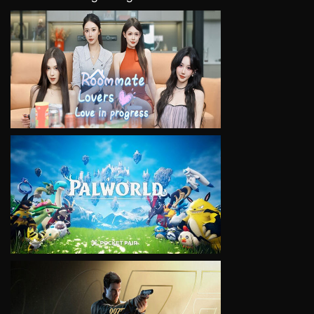
VIEW
VIEW