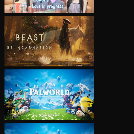
VIEW
VIEW