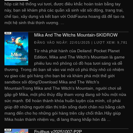
hộp cát hệ thống vui tươi, được điêu khắc hoàn toàn bằng tay
này, bạn sẽ khám phá các quần xã sinh vật sôi động, trang trại,
chế tạo, xây dựng và kết bạn với OddFauna hoang dã để tạo ra
một hệ sinh thái thịnh vượng. ...
Mika And The Witchs Mountain-SKIDROW
ĐĂNG VÀO NGÀY:
22/01/2025
| LƯỢT XEM: 9,781
Từ nhà phát hành của Deiland: Pocket Planet
Edition, Mika and The Witch's Mountain là game
phiêu lưu mô phỏng có đồ họa tươi sáng và dễ
thương. Trong đó bạn sẽ vào vai một cô phù thủy nhỏ có nhiệm
vụ giao các gói hàng cho bạn bè và khám phá một thế giới
sandbox sôi động!Download Mika and The Witch's
MountainTrong Mika and The Witch's Mountain, người chơi sẽ
gặp gỡ Mika, một phù thủy đầy tham vọng đang sở hữu một nửa
sức mạnh. Để hoàn thành khóa huấn luyện của mình, cô phải
giúp đỡ những người dân thị trấn sống dưới chân núi bằng cách
mang đến cho họ những gói hàng trên cây chổi thần.Hãy giúp
Mika hoàn thành nhiệm vụ, đi lang thang khắp hòn đả ...
Fruitbus v20251007-P2P