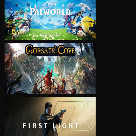
VIEW
VIEW
VIEW