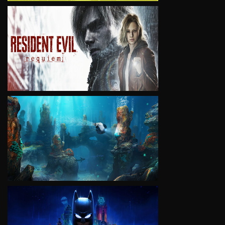
VIEW
VIEW