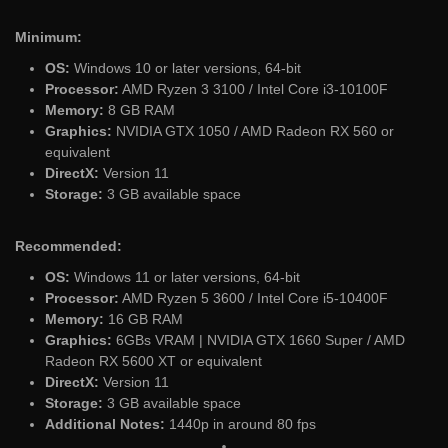
Minimum:
OS:
Windows 10 or later versions, 64-bit
Processor:
AMD Ryzen 3 3100 / Intel Core i3-10100F
Memory:
8 GB RAM
Graphics:
NVIDIA GTX 1050 / AMD Radeon RX 560 or
equivalent
DirectX:
Version 11
Storage:
3 GB available space
Recommended:
OS:
Windows 11 or later versions, 64-bit
Processor:
AMD Ryzen 5 3600 / Intel Core i5-10400F
Memory:
16 GB RAM
Graphics:
6GBs VRAM | NVIDIA GTX 1660 Super / AMD
Radeon RX 5600 XT or equivalent
DirectX:
Version 11
Storage:
3 GB available space
Additional Notes:
1440p in around 80 fps