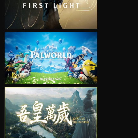
VIEW
VIEW
VIEW