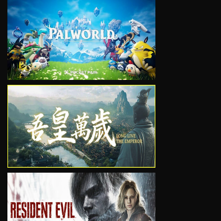
VIEW
VIEW
VIEW