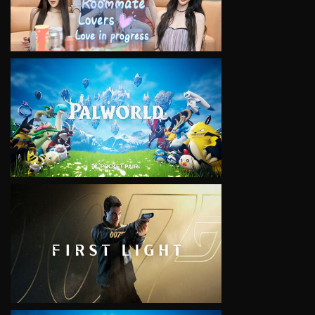
VIEW
VIEW