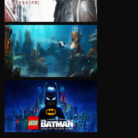
VIEW
VIEW