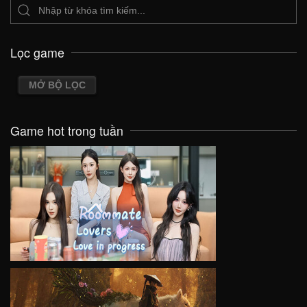
Lọc game
MỞ BỘ LỌC
Game hot trong tuần
VIEW