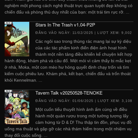
nghiệm một phong cách nghệ thuật trực quan tuyệt đẹp không có
chiến đấu và phòng thủ duy nhất của bạn: một trái tim rực rỡ. ...
Stars In The Trash v1.04-P2P
ĐĂNG VÀO NGÀY:
11/02/2025
| LƯỢT XEM: 9,002
Các ngôi sao trong thùng rác mang lại sự kỳ diệu
của các tác phẩm kinh điển điện ảnh hoạt hình
thành một nền tảng điều khiển kể chuyện kết hợp
hành động, khám phá và câu đố. Mệt mỏi vì cảm thấy bị mắc kẹt
ở nhà, Moka, một con mèo hư hỏng quyết định chạy trốn và tìm
kiếm cuộc phiêu lưu. Khám phá, kết bạn, chiến đấu và trốn thoát
khỏi Kennelman. ...
Tavern Talk v20250528-TENOKE
ĐĂNG VÀO NGÀY:
01/06/2025
| LƯỢT XEM: 3,108
Một cuốn tiểu thuyết hình ảnh ấm cúng về điều
hành một quán rượu trong một tưởng tượng lấy
cảm hứng từ D & D! Thu thập tin đồn, phục vụ đồ
uống ma thuật và gặp gỡ các nhà thám hiểm trong một nhiệm vụ
thay đổi cuộc sống. ...