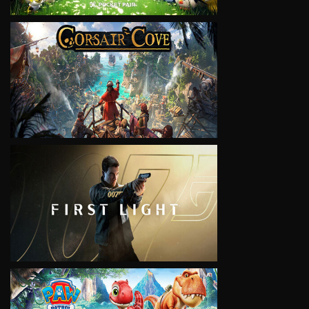
VIEW
VIEW