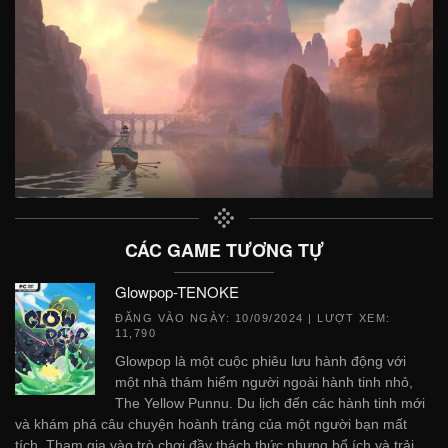
CÁC GAME TƯƠNG TỰ
Glowpop-TENOKE
ĐĂNG VÀO NGÀY:
10/09/2024
| LƯỢT XEM:
11,790
Glowpop là một cuộc phiêu lưu hành động với
một nhà thám hiểm người ngoài hành tinh nhỏ,
The Yellow Punnu. Du lịch đến các hành tinh mới
và khám phá câu chuyện hoành tráng của một người bạn mất
tích. Tham gia vào trò chơi đầy thách thức nhưng bổ ích và trải