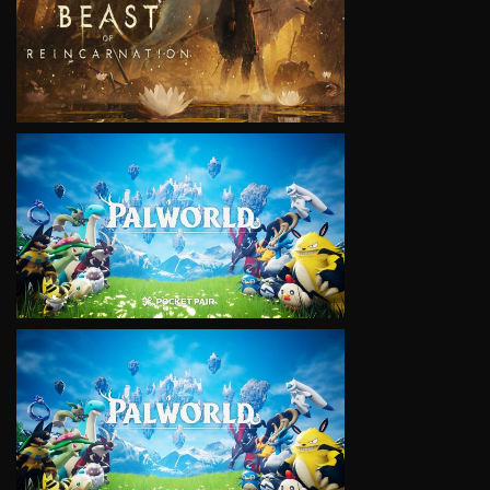
VIEW
VIEW
VIEW