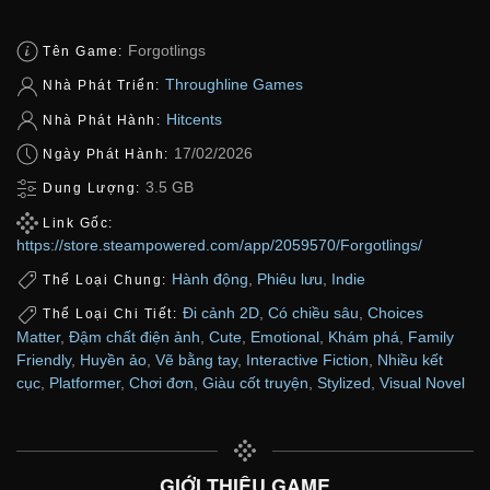
Forgotlings
Tên Game:
Throughline Games
Nhà Phát Triển:
Hitcents
Nhà Phát Hành:
17/02/2026
Ngày Phát Hành:
3.5 GB
Dung Lượng:
Link Gốc:
https://store.steampowered.com/app/2059570/Forgotlings/
Hành động
,
Phiêu lưu
,
Indie
Thể Loại Chung:
Đi cảnh 2D
,
Có chiều sâu
,
Choices
Thể Loại Chi Tiết:
Matter
,
Đậm chất điện ảnh
,
Cute
,
Emotional
,
Khám phá
,
Family
Friendly
,
Huyền ảo
,
Vẽ bằng tay
,
Interactive Fiction
,
Nhiều kết
cục
,
Platformer
,
Chơi đơn
,
Giàu cốt truyện
,
Stylized
,
Visual Novel
GIỚI THIỆU GAME