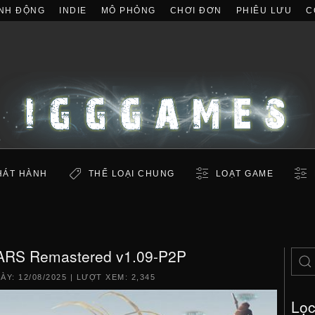
NH ĐỘNG
INDIE
MÔ PHỎNG
CHƠI ĐƠN
PHIÊU LƯU
C
HÁT HÀNH
THỂ LOẠI CHUNG
LOẠT GAME
S Remastered v1.09-P2P
GÀY:
12/08/2025
| LƯỢT XEM: 2,345
Lọ