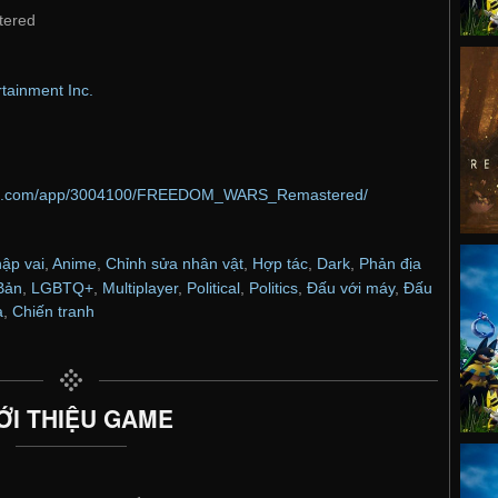
ered
tainment Inc.
ered.com/app/3004100/FREEDOM_WARS_Remastered/
ập vai
,
Anime
,
Chỉnh sửa nhân vật
,
Hợp tác
,
Dark
,
Phản địa
Bản
,
LGBTQ+
,
Multiplayer
,
Political
,
Politics
,
Đấu với máy
,
Đấu
a
,
Chiến tranh
ỚI THIỆU GAME