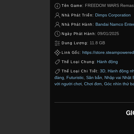
FREEDOM WARS Remast
Tên Game:
Dimps Corporation
Nhà Phát Triển:
Bandai Namco Enter
Nhà Phát Hành:
09/01/2025
Ngày Phát Hành:
11.8 GB
Dung Lượng:
https://store.steampow
Link Gốc:
Hành động
Thể Loại Chung:
3D
,
Hành động nh
Thể Loại Chi Tiết:
đàng
,
Futuristic
,
Săn bắn
,
Nhập vai Nhật 
với người chơi
,
Chơi đơn
,
Góc nhìn thứ b
GI