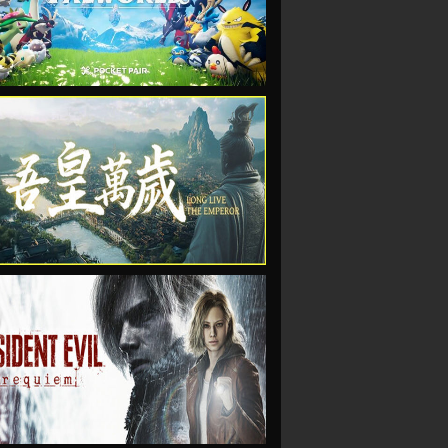
VIEW
VIEW