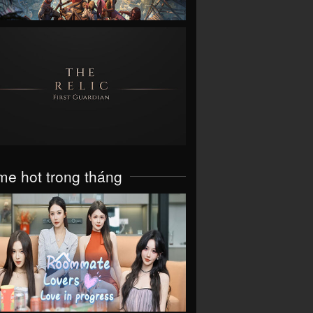
VIEW
e hot trong tháng
VIEW