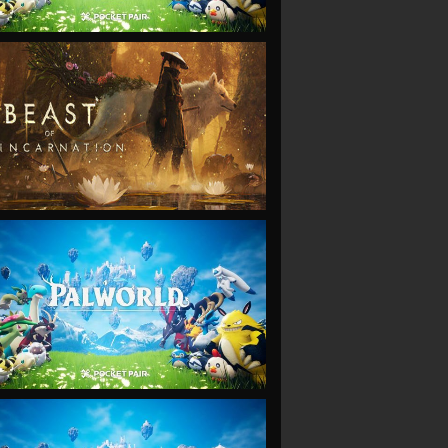
VIEW
VIEW