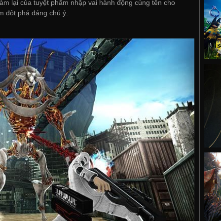
àm lại của tuyệt phẩm nhập vai hành động cùng tên cho
m đột phá đáng chú ý.