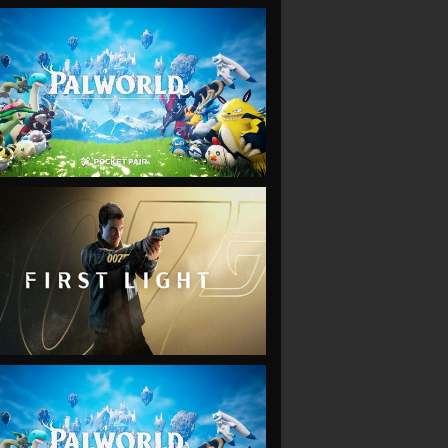
VIEW
VIEW
VIEW