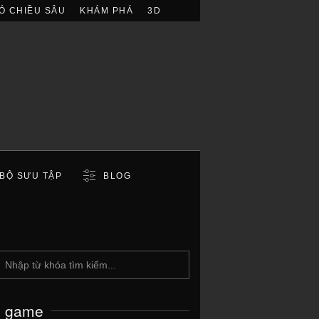
Ó CHIỀU SÂU
KHÁM PHÁ
3D
BỘ SƯU TẬP
BLOG
c game