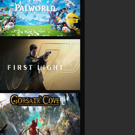
VIEW
VIEW
VIEW