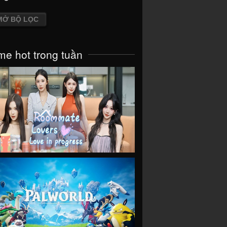
MỞ BỘ LỌC
e hot trong tuần
VIEW
VIEW