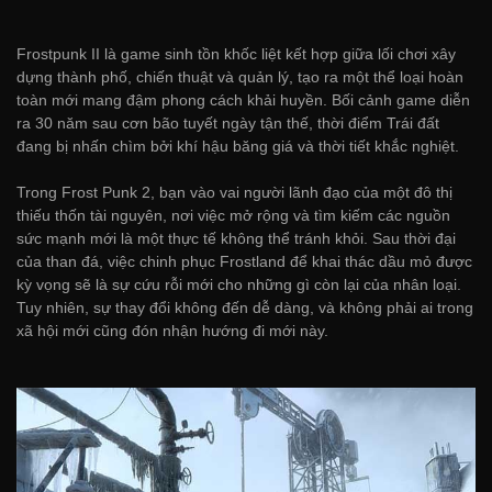
Frostpunk II là game sinh tồn khốc liệt kết hợp giữa lối chơi xây
dựng thành phố, chiến thuật và quản lý, tạo ra một thể loại hoàn
toàn mới mang đậm phong cách khải huyền. Bối cảnh game diễn
ra 30 năm sau cơn bão tuyết ngày tận thế, thời điểm Trái đất
đang bị nhấn chìm bởi khí hậu băng giá và thời tiết khắc nghiệt.
Trong Frost Punk 2, bạn vào vai người lãnh đạo của một đô thị
thiếu thốn tài nguyên, nơi việc mở rộng và tìm kiếm các nguồn
sức mạnh mới là một thực tế không thể tránh khỏi. Sau thời đại
của than đá, việc chinh phục Frostland để khai thác dầu mỏ được
kỳ vọng sẽ là sự cứu rỗi mới cho những gì còn lại của nhân loại.
Tuy nhiên, sự thay đổi không đến dễ dàng, và không phải ai trong
xã hội mới cũng đón nhận hướng đi mới này.