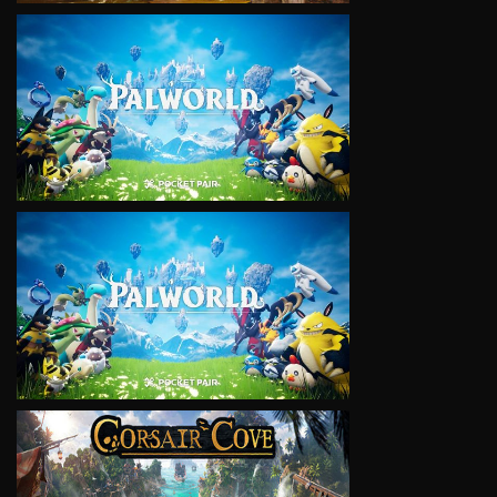
VIEW
VIEW