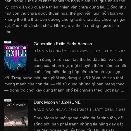
bạn, trong 1 thế giới khắc nghiệt và nguy hiểm.Trải qua nhiều thế
kỷ, cơn giận dữ của Mẹ thiên nhiên vẫn chưa dừng lại. Giống như
một con thú chưa được thuần hóa, thế giới vẫn luôn hỗn loạn và
không thể tha thứ. Con đường chúng ta đi chứa đầy chướng ngại
vật, đau khổ và chết chóc. Nhưng ở vị thế là những người tiên
pho ...
Generation Exile Early Access
ĐĂNG VÀO NGÀY:
08/11/2025
| LƯỢT XEM: 1,787
Bạn đang ở trên con tàu thế hệ đầu tiên và cuối
cùng của nhân loại, một chuyến thám hiểm cơ hội
cuối cùng hiện đang bấp bênh trên bờ vực sụp
đổ. Từng bước một, bạn phải xây dựng lại xã hội và hệ sinh thái
mong manh của con tàu — chỉ sử dụng những gì bạn mang theo
— trong trò chơi xây dựng thành phố kể chuyện theo lượt này. ...
Dark Moon v1.02-RUNE
ĐĂNG VÀO NGÀY:
05/01/2026
| LƯỢT XEM: 2,068
Dark Moon là một game chiến thuật sinh tồn, để
sống sót, bạn phải tránh những tia nắng gay gắt
của Mặt trời và ôm lấy bóng tối. Thu thập tài