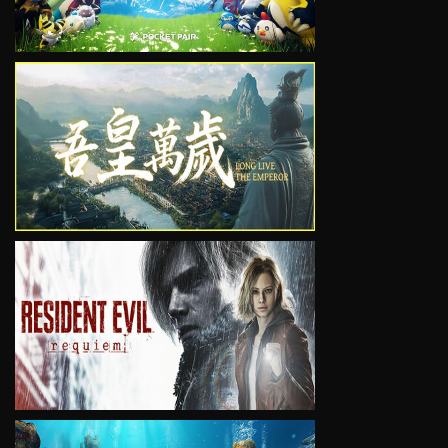
VIEW
VIEW