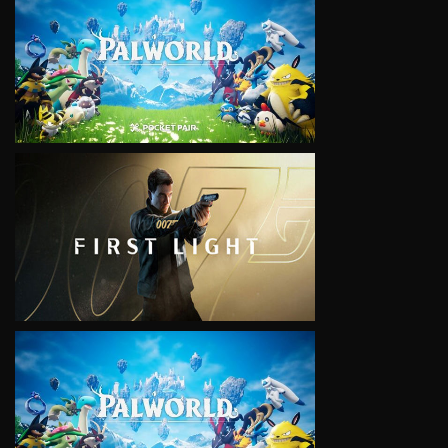
VIEW
VIEW
VIEW