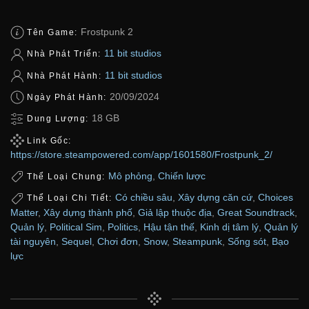
Frostpunk 2
Tên Game:
11 bit studios
Nhà Phát Triển:
11 bit studios
Nhà Phát Hành:
20/09/2024
Ngày Phát Hành:
18 GB
Dung Lượng:
Link Gốc:
https://store.steampowered.com/app/1601580/Frostpunk_2/
Mô phỏng
,
Chiến lược
Thể Loại Chung:
Có chiều sâu
,
Xây dựng căn cứ
,
Choices
Thể Loại Chi Tiết:
Matter
,
Xây dựng thành phố
,
Giả lập thuộc địa
,
Great Soundtrack
,
Quản lý
,
Political Sim
,
Politics
,
Hậu tận thế
,
Kinh dị tâm lý
,
Quản lý
tài nguyên
,
Sequel
,
Chơi đơn
,
Snow
,
Steampunk
,
Sống sót
,
Bạo
lực