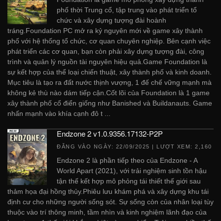
phố thời Trung cổ, tập trung vào phát triển tổ
chức và xây dựng tượng đài hoành
tráng.Foundation PC mở ra kỷ nguyên mới về game xây thành
phố với hệ thống tổ chức, cơ quan chuyên nghiệp. Bên cạnh việc
phát triển các cơ quan, bạn còn phải xây dựng tượng đài, công
trình và quản lý nguồn tài nguyên hiệu quả.Game Foundation là
sự kết hợp của thể loại chiến thuật, xây thành phố và kinh doanh.
Mục tiêu là tạo ra đất nước thịnh vượng, 1 đế chế vững mạnh mà
không kẻ thù nào dám tiếp cận.Cốt lõi của Foundation là 1 game
xây thành phố cổ điển giống như Banished và Buildanauts. Game
nhấn mạnh vào khía cạnh đô t ...
Endzone 2 v1.0.9356.17132-P2P
ĐĂNG VÀO NGÀY:
22/09/2025
| LƯỢT XEM: 2,160
Endzone 2 là phần tiếp theo của Endzone - A
World Apart (2021), với trải nghiệm sinh tồn hậu
tận thế kết hợp mô phỏng tái thiết thế giới sau
thảm họa đại hồng thủy.Phiêu lưu khám phá và xây dựng khu tái
định cư cho những người sống sót. Sự sống còn của nhân loại tùy
thuộc vào trí thông minh, tầm nhìn và kinh nghiệm lãnh đạo của