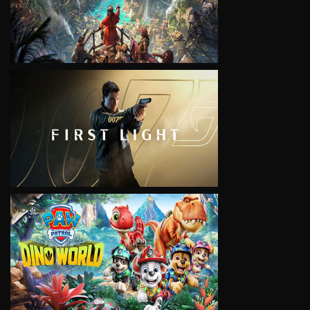
VIEW
VIEW
VIEW