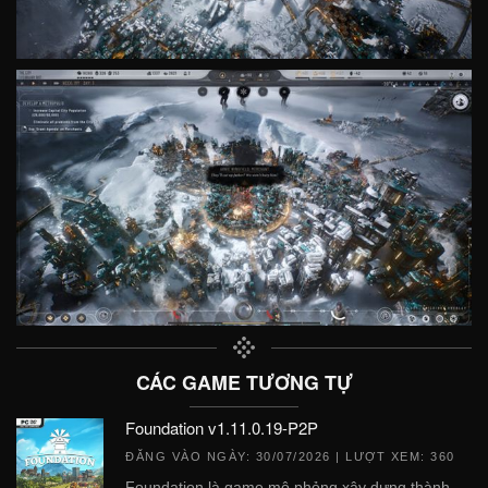
CÁC GAME TƯƠNG TỰ
Foundation v1.11.0.19-P2P
ĐĂNG VÀO NGÀY:
30/07/2026
| LƯỢT XEM: 360
Foundation là game mô phỏng xây dựng thành