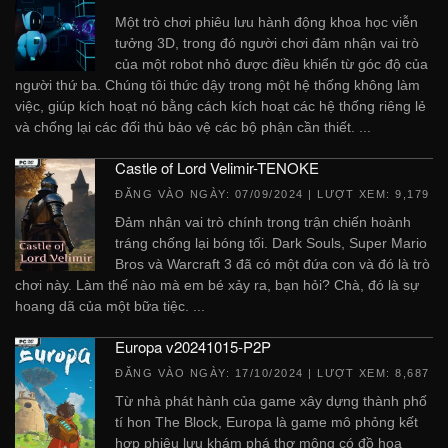
Một trò chơi phiêu lưu hành động khoa học viễn
tưởng 3D, trong đó người chơi đảm nhận vai trò
của một robot nhỏ được điều khiển từ góc độ của
người thứ ba. Chúng tôi thức dậy trong một hệ thống không làm
việc, giúp kích hoạt nó bằng cách kích hoạt các hệ thống riêng lẻ
và chống lại các đối thủ bảo vệ các bộ phận cần thiết. ...
Castle of Lord Velimir-TENOKE
ĐĂNG VÀO NGÀY:
07/09/2024
| LƯỢT XEM: 9,179
Đảm nhận vai trò chính trong trận chiến hoành
tráng chống lại bóng tối. Dark Souls, Super Mario
Bros và Warcraft 3 đã có một đứa con và đó là trò
chơi này. Làm thế nào mà em bé xảy ra, bạn hỏi? Chà, đó là sự
hoang dã của một bữa tiệc. ...
Europa v20241015-P2P
ĐĂNG VÀO NGÀY:
17/10/2024
| LƯỢT XEM: 8,687
Từ nhà phát hành của game xây dựng thành phố
tí hon The Block, Europa là game mô phỏng kết
hợp phiêu lưu khám phá thơ mộng có đồ họa