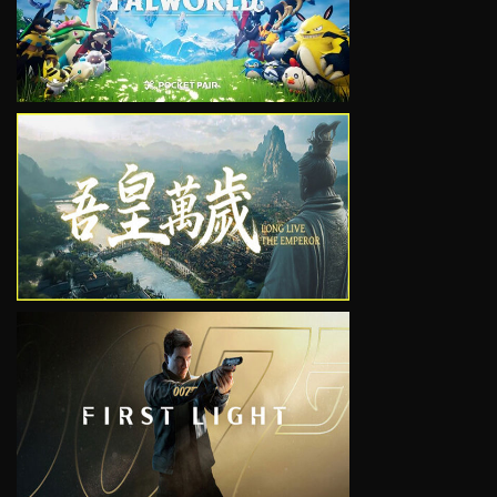
VIEW
VIEW
VIEW