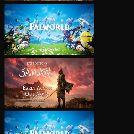
VIEW
VIEW