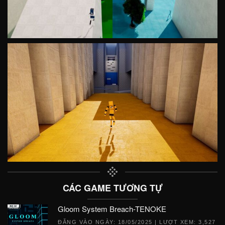
CÁC GAME TƯƠNG TỰ
Gloom System Breach-TENOKE
ĐĂNG VÀO NGÀY:
18/05/2025
| LƯỢT XEM: 3,527