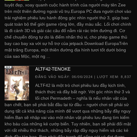
tuyệt đẹp, xoay quanh cuộc hành trình của người máy tên Zee
trên một thiên đường ngoài vũ trụ.Europa PC đưa người chơi vào
trải nghiệm phiêu lưu hành động góc nhìn người thứ 3, giúp bao
quát toàn bộ thế giới game rộng lớn, đầy màu sắc. Lối chơi chính
là đi cảnh 3D và giải các câu đố nằm rải rác trên đường đi. Cơ
chế chuyển động tự do là điểm nhấn thú vị, cho phép game thủ
bay cao bay xa với sự hỗ trợ của jetpack.Download EuropaTrên
mặt trăng Europa, một thiên đường địa hình tươi tốt dưới bóng
của sao Mộc, một ng ...
ALTF42-TENOKE
ĐĂNG VÀO NGÀY:
06/06/2024
| LƯỢT XEM: 8,837
ALTF42 là một trò chơi phiêu lưu đầy kịch tính,
thách thức và đầy bất ngờ. Với góc nhìn thứ 3 và
lối chơi Permadeth – nghĩa là nếu nhân vật của
bạn chết, bạn sẽ phải bắt đầu lại từ đầu – người chơi sẽ phải sử
dụng tất cả khả năng của mình để vượt qua những bẫy đầy nguy
hiểm.Bạn sẽ nhập vai vào một nhân vật phiêu lưu đang tìm kiếm
kho báu của những kẻ cướp biển. Tuy nhiên, bạn sẽ phải đối mặt
với rất nhiều thử thách, những bẫy rập đầy nguy hiểm và các kẻ
địch đầy tàn bạo. Bạn phải đấu tranh để sống sót và đạt được