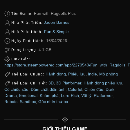
Fun with Ragdolls Plus
Tên Game:
Jadon Barnes
Nhà Phát Triển:
Fun & Simple
Nhà Phát Hành:
16/04/2026
Ngày Phát Hành:
4.1 GB
Dung Lượng:
Link Gốc:
https://store.steampowered.com/app/2270540/Fun_with_Ragdolls_P
Hành động
,
Phiêu lưu
,
Indie
,
Mô phỏng
Thể Loại Chung:
3D
,
3D Platformer
,
Hành động phiêu lưu
,
Thể Loại Chi Tiết:
Có chiều sâu
,
Đậm chất điện ảnh
,
Colorful
,
Chiến đấu
,
Dark
,
Drama
,
Emotional
,
Khám phá
,
Lore-Rich
,
Vật lý
,
Platformer
,
Robots
,
Sandbox
,
Góc nhìn thứ ba
GIỚI THIỆU GAME