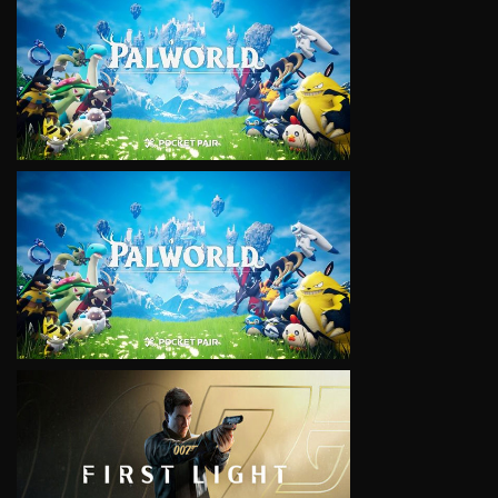
VIEW
VIEW
VIEW