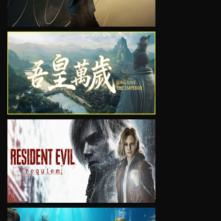
VIEW
VIEW