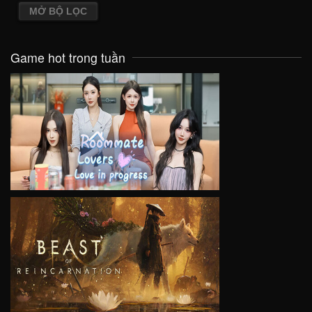
MỞ BỘ LỌC
Game hot trong tuần
VIEW
VIEW