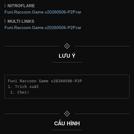
NITROFLARE
Funi.Raccoon.Game.v20260506-P2P.rar
MULTI LINKS
Funi.Raccoon.Game.v20260506-P2P.rar
LƯU Ý
Funi Raccoon Game v20260506-P2P
1. Trích xuất
 2. Chơi!
CẤU HÌNH