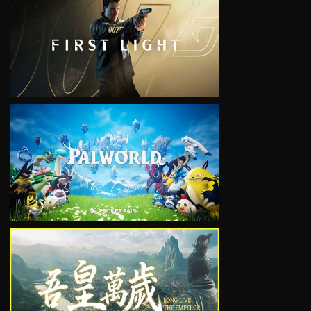
VIEW
VIEW
VIEW