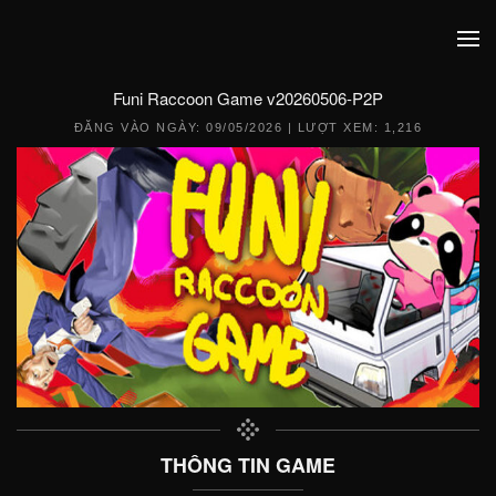
Funi Raccoon Game v20260506-P2P
ĐĂNG VÀO NGÀY:
09/05/2026
| LƯỢT XEM: 1,216
THÔNG TIN GAME