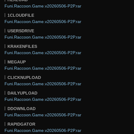
Funi.Raccoon.Game.v20260506-P2P.rar
1CLOUDFILE
Funi.Raccoon.Game.v20260506-P2P.rar
USERSDRIVE
Funi.Raccoon.Game.v20260506-P2P.rar
KRAKENFILES
Funi.Raccoon.Game.v20260506-P2P.rar
MEGAUP
Funi.Raccoon.Game.v20260506-P2P.rar
CLICKNUPLOAD
Funi.Raccoon.Game.v20260506-P2P.rar
DAILYUPLOAD
Funi.Raccoon.Game.v20260506-P2P.rar
DDOWNLOAD
Funi.Raccoon.Game.v20260506-P2P.rar
RAPIDGATOR
Funi.Raccoon.Game.v20260506-P2P.rar