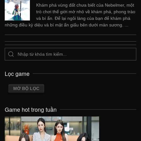
Khám phá vùng đất chưa biết của Nebelmer, một
trò chơi thế giới mở nhỏ về khám phá, phong trào
và bí ẩn. Để lại ngôi làng của bạn để khám phá
những điều kỳ diệu và bí mật ẩn giấu bên dưới màn sương. ...
Lọc game
MỞ BỘ LỌC
Game hot trong tuần