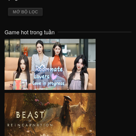
MỞ BỘ LỌC
Game hot trong tuần
VIEW
VIEW