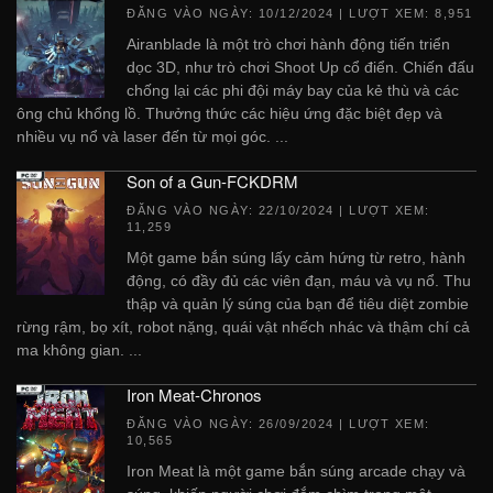
ĐĂNG VÀO NGÀY:
10/12/2024
| LƯỢT XEM: 8,951
Airanblade là một trò chơi hành động tiến triển
dọc 3D, như trò chơi Shoot Up cổ điển. Chiến đấu
chống lại các phi đội máy bay của kẻ thù và các
ông chủ khổng lồ. Thưởng thức các hiệu ứng đặc biệt đẹp và
nhiều vụ nổ và laser đến từ mọi góc. ...
Son of a Gun-FCKDRM
ĐĂNG VÀO NGÀY:
22/10/2024
| LƯỢT XEM:
11,259
Một game bắn súng lấy cảm hứng từ retro, hành
động, có đầy đủ các viên đạn, máu và vụ nổ. Thu
thập và quản lý súng của bạn để tiêu diệt zombie
rừng rậm, bọ xít, robot nặng, quái vật nhếch nhác và thậm chí cả
ma không gian. ...
Iron Meat-Chronos
ĐĂNG VÀO NGÀY:
26/09/2024
| LƯỢT XEM:
10,565
Iron Meat là một game bắn súng arcade chạy và