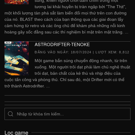
súng, khiến người chơi đắm chìm trong một
tương lai khải huyền bị tràn ngập bởi "The Thịt",
một khối lượng tàn phá sắt làm biến đổi mọi thứ trên con đường
của nó. BLAST theo cách của bạn thông qua các giai đoạn lấy
cảm hứng từ retro và các ông chủ để khám phá những nỗi kinh
hoàng gây sốc đằng sau các thí nghiệm bí mật trên mặt trăng. ...
ASTRODRIFTER-TENOKE
ĐĂNG VÀO NGÀY:
18/07/2024
| LƯỢT XEM: 8,812
Một game bắn súng chuyển động nhanh, từ trên
xuống. Một người trôi dạt phải làm chủ nghệ thuật
trôi dạt, bản chất của kẻ thù và nhịp điệu của
cuộc tấn công và phòng thủ. Chỉ sau đó, một Drifter mới có thể
trở thành Astrodrifter. ...
Lọc game