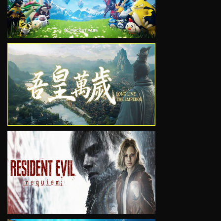
VIEW
VIEW