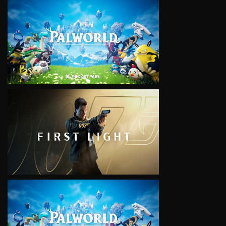
VIEW
VIEW
VIEW