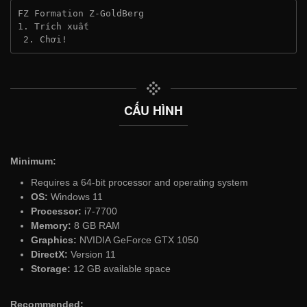
FZ Formation Z-GoldBerg
1. Trích xuất
 2. Chơi!
CẤU HÌNH
Minimum:
Requires a 64-bit processor and operating system
OS:
Windows 11
Processor:
i7-7700
Memory:
8 GB RAM
Graphics:
NVIDIA GeForce GTX 1050
DirectX:
Version 11
Storage:
12 GB available space
Recommended: