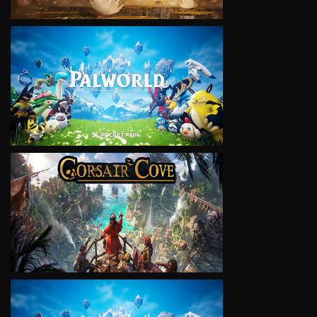
VIEW
VIEW