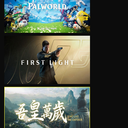
VIEW
VIEW
VIEW