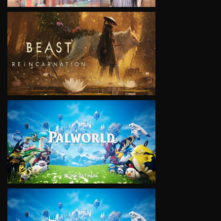
VIEW
VIEW