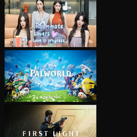
VIEW
VIEW
VIEW