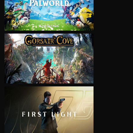
VIEW
VIEW
VIEW