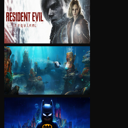
VIEW
VIEW
VIEW