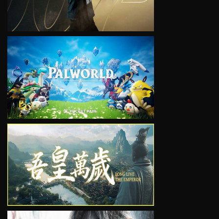
VIEW
VIEW