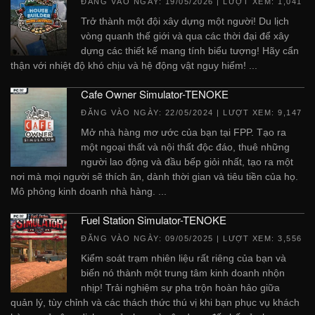
ĐĂNG VÀO NGÀY:
19/05/2026
| LƯỢT XEM: 1,041
Trở thành một đội xây dựng một người! Du lịch
vòng quanh thế giới và qua các thời đại để xây
dựng các thiết kế mang tính biểu tượng! Hãy cẩn
thận với nhiệt độ khó chịu và hệ động vật nguy hiểm! ...
Cafe Owner Simulator-TENOKE
ĐĂNG VÀO NGÀY:
22/05/2024
| LƯỢT XEM: 9,147
Mở nhà hàng mơ ước của bạn tại FPP. Tạo ra
một ngoại thất và nội thất độc đáo, thuê những
người lao động và đầu bếp giỏi nhất, tạo ra một
nơi mà mọi người sẽ thích ăn, dành thời gian và tiêu tiền của họ.
Mô phỏng kinh doanh nhà hàng. ...
Fuel Station Simulator-TENOKE
ĐĂNG VÀO NGÀY:
09/05/2025
| LƯỢT XEM: 3,556
Kiểm soát trạm nhiên liệu rất riêng của bạn và
biến nó thành một trung tâm kinh doanh nhộn
nhịp! Trải nghiệm sự pha trộn hoàn hảo giữa
quản lý, tùy chỉnh và các thách thức thú vị khi bạn phục vụ khách