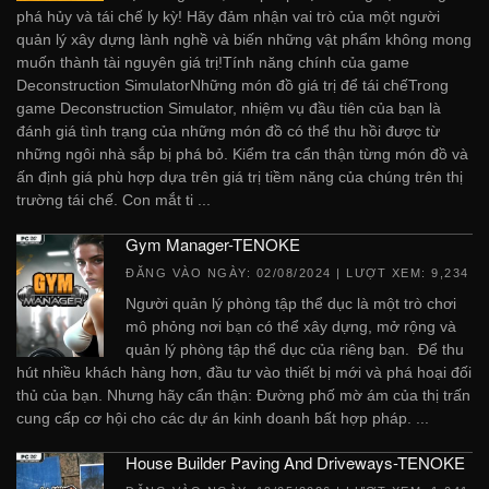
phá hủy và tái chế ly kỳ! Hãy đảm nhận vai trò của một người
quản lý xây dựng lành nghề và biến những vật phẩm không mong
muốn thành tài nguyên giá trị!Tính năng chính của game
Deconstruction SimulatorNhững món đồ giá trị để tái chếTrong
game Deconstruction Simulator, nhiệm vụ đầu tiên của bạn là
đánh giá tình trạng của những món đồ có thể thu hồi được từ
những ngôi nhà sắp bị phá bỏ. Kiểm tra cẩn thận từng món đồ và
ấn định giá phù hợp dựa trên giá trị tiềm năng của chúng trên thị
trường tái chế. Con mắt ti ...
Gym Manager-TENOKE
ĐĂNG VÀO NGÀY:
02/08/2024
| LƯỢT XEM: 9,234
Người quản lý phòng tập thể dục là một trò chơi
mô phỏng nơi bạn có thể xây dựng, mở rộng và
quản lý phòng tập thể dục của riêng bạn. Để thu
hút nhiều khách hàng hơn, đầu tư vào thiết bị mới và phá hoại đối
thủ của bạn. Nhưng hãy cẩn thận: Đường phố mờ ám của thị trấn
cung cấp cơ hội cho các dự án kinh doanh bất hợp pháp. ...
House Builder Paving And Driveways-TENOKE