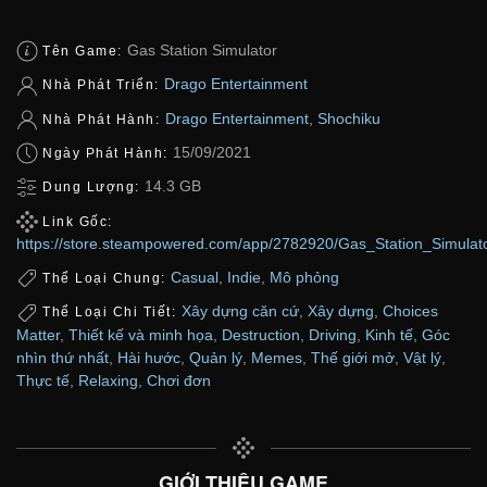
Gas Station Simulator
Tên Game:
Drago Entertainment
Nhà Phát Triển:
Drago Entertainment
,
Shochiku
Nhà Phát Hành:
15/09/2021
Ngày Phát Hành:
14.3 GB
Dung Lượng:
Link Gốc:
https://store.steampowered.com/app/2782920/Gas_Station_Simula
Casual
,
Indie
,
Mô phỏng
Thể Loại Chung:
Xây dựng căn cứ
,
Xây dựng
,
Choices
Thể Loại Chi Tiết:
Matter
,
Thiết kế và minh họa
,
Destruction
,
Driving
,
Kinh tế
,
Góc
nhìn thứ nhất
,
Hài hước
,
Quản lý
,
Memes
,
Thế giới mở
,
Vật lý
,
Thực tế
,
Relaxing
,
Chơi đơn
GIỚI THIỆU GAME