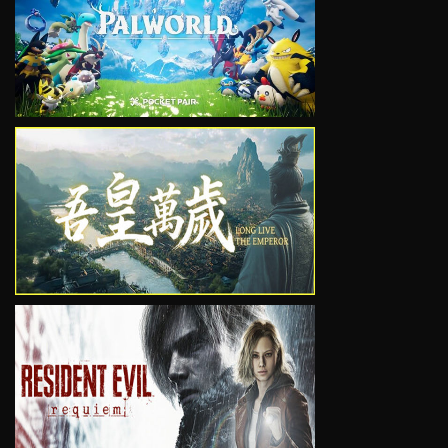
VIEW
VIEW
VIEW