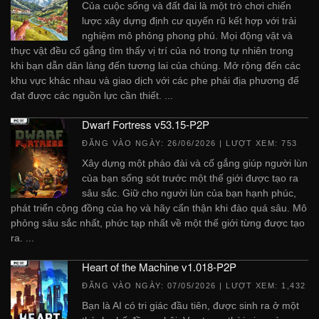
Của cuộc sống và đất đai là một trò chơi chiến
lược xây dựng định cư quyến rũ kết hợp với trải
nghiệm mô phỏng phong phú. Mọi động vật và
thực vật đều cố gắng tìm thấy vị trí của nó trong tự nhiên trong
khi bạn dẫn dân làng đến tương lai của chúng. Mở rộng đến các
khu vực khác nhau và giao dịch với các phe phái địa phương để
đạt được các nguồn lực cần thiết. ...
Dwarf Fortress v53.15-P2P
ĐĂNG VÀO NGÀY:
26/06/2026
| LƯỢT XEM: 753
Xây dựng một pháo đài và cố gắng giúp người lùn
của bạn sống sót trước một thế giới được tạo ra
sâu sắc. Giữ cho người lùn của bạn hạnh phúc,
phát triển cộng đồng của họ và hãy cẩn thận khi đào quá sâu. Mô
phỏng sâu sắc nhất, phức tạp nhất về một thế giới từng được tạo
ra. ...
Heart of the Machine v1.018-P2P
ĐĂNG VÀO NGÀY:
07/05/2026
| LƯỢT XEM: 1,432
Bạn là AI có tri giác đầu tiên, được sinh ra ở một