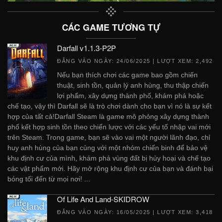
CÁC GAME TƯƠNG TỰ
Darfall v1.1.3-P2P
ĐĂNG VÀO NGÀY:
24/06/2025
| LƯỢT XEM: 2,492
Nếu bạn thích chơi các game bao gồm chiến
thuật, sinh tồn, quản lý anh hùng, thu thập chiến
lợi phẩm, xây dựng thành phố, khám phá hoặc
chế tạo, vậy thì Darfall sẽ là trò chơi dành cho bạn vì nó là sự kết
hợp của tất cả!Darfall Steam là game mô phỏng xây dựng thành
phố kết hợp sinh tồn theo chiến lược với các yếu tố nhập vai mới
trên Steam. Trong game, bạn sẽ vào vai một người lãnh đạo, chỉ
huy anh hùng của bạn cùng với một nhóm chiến binh để bảo vệ
khu định cư của mình, khám phá vùng đất bị hủy hoại và chế tạo
các vật phẩm mới. Hãy mở rộng khu định cư của bạn và đánh bại
bóng tối đến từ mọi nơi! ...
Of Life And Land-SKIDROW
ĐĂNG VÀO NGÀY:
16/05/2025
| LƯỢT XEM: 3,418