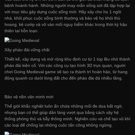
bệnh hoành hành. Những người may mắn sống sót đã tập hợp lại
với mục tiêu gây dựng cuộc sống mới. Hãy xây cho họ 1 ngôi
nhà, khôi phục cuộc sống bình thường và bảo vệ họ khỏi thú
hoang, kẻ cướp và vô vàn mối nguy hiểm khác trong thời kỳ hậu
thiên tai hỗn loạn.
Xây pháo đài vững chãi
Thiết kế, xây dựng và mở rộng khu định cư từ 1 túp lều nhỏ thành
pháo đài kiên cố. Với các công cụ tạo hình 3D trực quan, người
chơi Going Medieval game sẽ tạo ra thành trì hoàn hảo, từ hang
động quanh co dưới lòng đất cho đến pháo đài đá nhiều tầng.
Bảo vệ nền văn minh mới
Thế giới khắc nghiệt luôn ẩn chứa những mối đe dọa bất ngờ,
nhưng bạn có thể giúp dân làng vượt qua bằng cách xây hệ
thống phóng thủ và bẫy thông minh. Nghiên cứu và chế tạo vũ khí
các loại để chống lại những cuộc tấn công không ngừng.