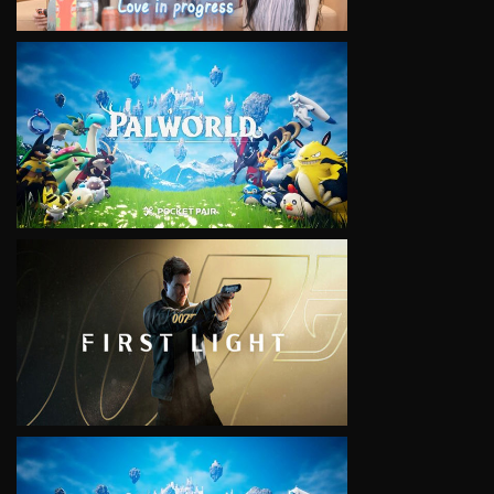
VIEW
VIEW