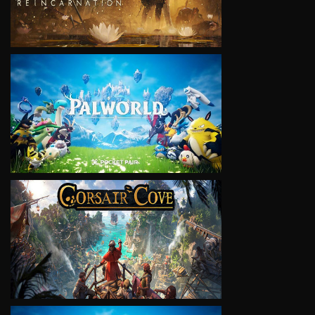
VIEW
VIEW