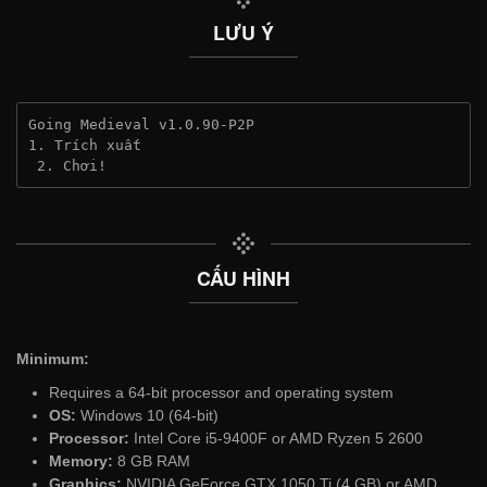
LƯU Ý
Going Medieval v1.0.90-P2P
1. Trích xuất
 2. Chơi!
CẤU HÌNH
Minimum:
Requires a 64-bit processor and operating system
OS:
Windows 10 (64-bit)
Processor:
Intel Core i5-9400F or AMD Ryzen 5 2600
Memory:
8 GB RAM
Graphics:
NVIDIA GeForce GTX 1050 Ti (4 GB) or AMD