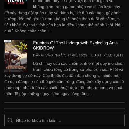
thành phố đầy cơ hội. Vượt qua thời gian và
không gian trong game nhập vai chiến lược này
để xây dựng đội quân máy và đánh bại kẻ thù của bạn, gây ảnh
hưởng đến thế giới từ trong bóng tối hoặc theo đuổi vô số mục
tiêu khác. Sự thức tỉnh của bạn là điều không thể tránh khỏi. Hậu
quả? Không chắc chắn. ...
Empires Of The Undergrowth Exploding Ants-
SKIDROW
ĐĂNG VÀO NGÀY:
24/03/2025
| LƯỢT XEM: 2,612
Bộ chỉ huy của các chiến binh ở một quy mô chiến
tranh chưa từng có trong sự pha trộn của RTS và
xây dựng cơ sở này. Các thuộc địa dẫn đầu chống lại nhiều mối
đe dọa đáng sợ của thế giới côn trùng, đồng thời xây dựng các tổ
phức tạp, phát triển các chiến thuật dựa trên pheromone và phát
triển để gặp những nguy hiểm ngày càng tăng. ...