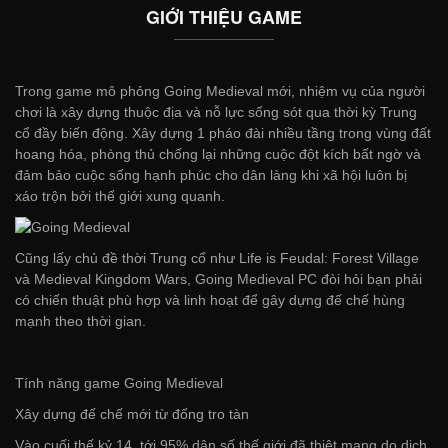
GIỚI THIỆU GAME
Trong game mô phỏng Going Medieval mới, nhiệm vụ của người
chơi là xây dựng thuộc địa và nỗ lực sống sót qua thời kỳ Trung
cổ đầy biến động. Xây dựng 1 pháo đài nhiều tầng trong vùng đất
hoang hóa, phòng thủ chống lại những cuộc đột kích bất ngờ và
đảm bảo cuộc sống hạnh phúc cho dân làng khi xã hội luôn bị
xáo trộn bởi thế giới xung quanh.
Cũng lấy chủ đề thời Trung cổ như Life is Feudal: Forest Village
và Medieval Kingdom Wars, Going Medieval PC đòi hỏi bạn phải
có chiến thuật phù hợp và linh hoạt để gây dựng đế chế hùng
mạnh theo thời gian.
Tính năng game Going Medieval
Xây dựng đế chế mới từ đống tro tàn
Vào cuối thế kỷ 14, tới 95% dân số thế giới đã thiệt mạng do dịch