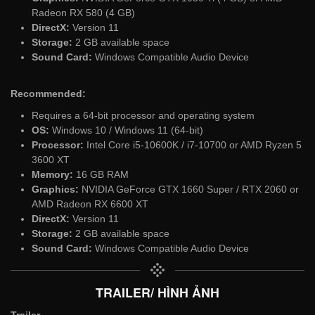
Radeon RX 580 (4 GB)
DirectX:
Version 11
Storage:
2 GB available space
Sound Card:
Windows Compatible Audio Device
Recommended:
Requires a 64-bit processor and operating system
OS:
Windows 10 / Windows 11 (64-bit)
Processor:
Intel Core i5-10600K / i7-10700 or AMD Ryzen 5
3600 XT
Memory:
16 GB RAM
Graphics:
NVIDIA GeForce GTX 1660 Super / RTX 2060 or
AMD Radeon RX 6600 XT
DirectX:
Version 11
Storage:
2 GB available space
Sound Card:
Windows Compatible Audio Device
TRAILER/ HÌNH ẢNH
Trailer