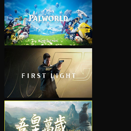
VIEW
VIEW
VIEW