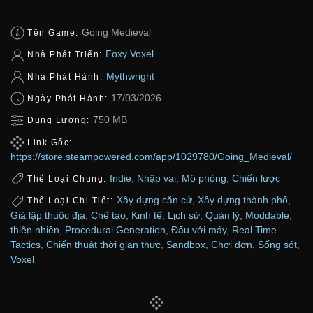
Going Medieval
Tên Game:
Foxy Voxel
Nhà Phát Triển:
Mythwright
Nhà Phát Hành:
17/03/2026
Ngày Phát Hành:
750 MB
Dung Lượng:
Link Gốc:
https://store.steampowered.com/app/1029780/Going_Medieval/
Indie
,
Nhập vai
,
Mô phỏng
,
Chiến lược
Thể Loại Chung:
Xây dựng căn cứ
,
Xây dựng thành phố
,
Thể Loại Chi Tiết:
Giả lập thuộc địa
,
Chế tạo
,
Kinh tế
,
Lịch sử
,
Quản lý
,
Moddable
,
thiên nhiên
,
Procedural Generation
,
Đấu với máy
,
Real Time
Tactics
,
Chiến thuật thời gian thực
,
Sandbox
,
Chơi đơn
,
Sống sót
,
Voxel