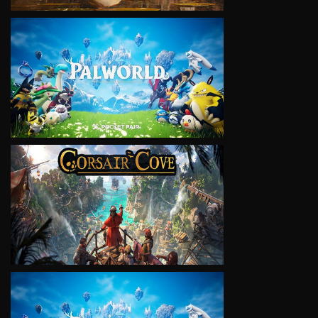
VIEW
VIEW