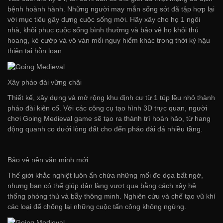
bệnh hoành hành. Những người may mắn sống sót đã tập hợp lại
với mục tiêu gây dựng cuộc sống mới. Hãy xây cho họ 1 ngôi
nhà, khôi phục cuộc sống bình thường và bảo vệ họ khỏi thú
hoang, kẻ cướp và vô vàn mối nguy hiểm khác trong thời kỳ hậu
thiên tai hỗn loạn.
Xây pháo đài vững chãi
Thiết kế, xây dựng và mở rộng khu định cư từ 1 túp lều nhỏ thành
pháo đài kiên cố. Với các công cụ tạo hình 3D trực quan, người
chơi Going Medieval game sẽ tạo ra thành trì hoàn hảo, từ hang
động quanh co dưới lòng đất cho đến pháo đài đá nhiều tầng.
Bảo vệ nền văn minh mới
Thế giới khắc nghiệt luôn ẩn chứa những mối đe dọa bất ngờ,
nhưng bạn có thể giúp dân làng vượt qua bằng cách xây hệ
thống phóng thủ và bẫy thông minh. Nghiên cứu và chế tạo vũ khí
các loại để chống lại những cuộc tấn công không ngừng.