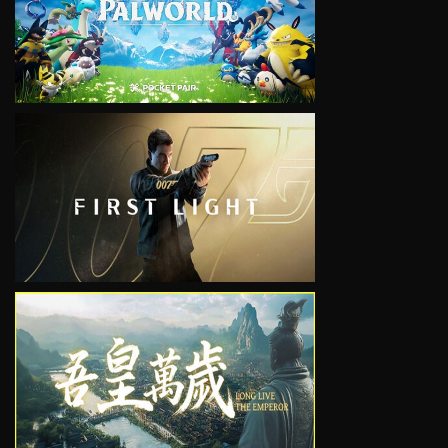
VIEW
VIEW
VIEW