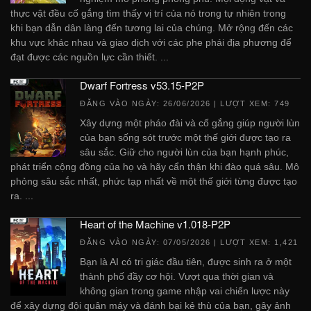
thực vật đều cố gắng tìm thấy vị trí của nó trong tự nhiên trong
khi bạn dẫn dân làng đến tương lai của chúng. Mở rộng đến các
khu vực khác nhau và giao dịch với các phe phái địa phương để
đạt được các nguồn lực cần thiết. ...
Dwarf Fortress v53.15-P2P
ĐĂNG VÀO NGÀY:
26/06/2026
| LƯỢT XEM: 749
Xây dựng một pháo đài và cố gắng giúp người lùn
của bạn sống sót trước một thế giới được tạo ra
sâu sắc. Giữ cho người lùn của bạn hạnh phúc,
phát triển cộng đồng của họ và hãy cẩn thận khi đào quá sâu. Mô
phỏng sâu sắc nhất, phức tạp nhất về một thế giới từng được tạo
ra. ...
Heart of the Machine v1.018-P2P
ĐĂNG VÀO NGÀY:
07/05/2026
| LƯỢT XEM: 1,421
Bạn là AI có tri giác đầu tiên, được sinh ra ở một
thành phố đầy cơ hội. Vượt qua thời gian và
không gian trong game nhập vai chiến lược này
để xây dựng đội quân máy và đánh bại kẻ thù của bạn, gây ảnh