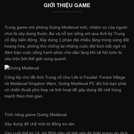
GIỚI THIỆU GAME
Trong game mô phỏng Going Medieval mới, nhiệm vụ của người
chơi là xây dựng thuộc địa và nỗ lực sống sót qua thời kỳ Trung
cổ đầy biến động. Xây dựng 1 pháo đài nhiều tầng trong vùng đất
hoang hóa, phòng thủ chống lại những cuộc đột kích bất ngờ và
đảm bảo cuộc sống hạnh phúc cho dân làng khi xã hội luôn bị
xáo trộn bởi thế giới xung quanh.
Cũng lấy chủ đề thời Trung cổ như Life is Feudal: Forest Village
và Medieval Kingdom Wars, Going Medieval PC đòi hỏi bạn phải
có chiến thuật phù hợp và linh hoạt để gây dựng đế chế hùng
mạnh theo thời gian.
Tính năng game Going Medieval
Xây dựng đế chế mới từ đống tro tàn
Vào cuối thế kỷ 14, tới 95% dân số thế giới đã thiệt mạng do dịch