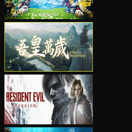
VIEW
VIEW