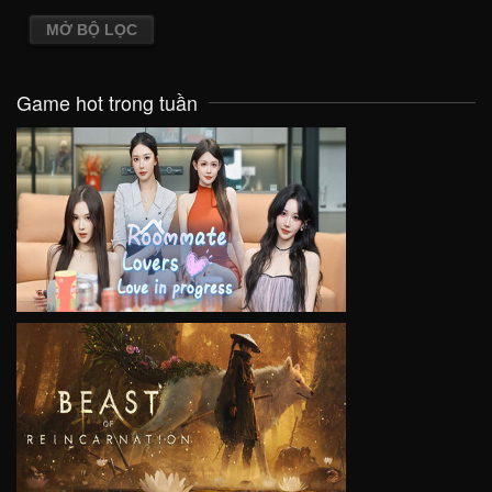
MỞ BỘ LỌC
Game hot trong tuần
VIEW
VIEW