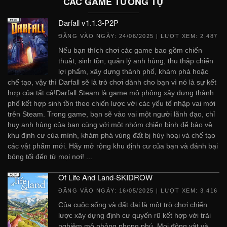
CÁC GAME TƯƠNG TỰ
Darfall v1.1.3-P2P
ĐĂNG VÀO NGÀY:
24/06/2025
| LƯỢT XEM: 2,487
Nếu bạn thích chơi các game bao gồm chiến
thuật, sinh tồn, quản lý anh hùng, thu thập chiến
lợi phẩm, xây dựng thành phố, khám phá hoặc
chế tạo, vậy thì Darfall sẽ là trò chơi dành cho bạn vì nó là sự kết
hợp của tất cả!Darfall Steam là game mô phỏng xây dựng thành
phố kết hợp sinh tồn theo chiến lược với các yếu tố nhập vai mới
trên Steam. Trong game, bạn sẽ vào vai một người lãnh đạo, chỉ
huy anh hùng của bạn cùng với một nhóm chiến binh để bảo vệ
khu định cư của mình, khám phá vùng đất bị hủy hoại và chế tạo
các vật phẩm mới. Hãy mở rộng khu định cư của bạn và đánh bại
bóng tối đến từ mọi nơi! ...
Of Life And Land-SKIDROW
ĐĂNG VÀO NGÀY:
16/05/2025
| LƯỢT XEM: 3,416
Của cuộc sống và đất đai là một trò chơi chiến
lược xây dựng định cư quyến rũ kết hợp với trải
nghiệm mô phỏng phong phú. Mọi động vật và