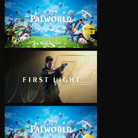
VIEW
VIEW
VIEW