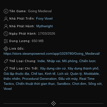
Going Medieval
Tên Game:
Foxy Voxel
Nhà Phát Triển:
Mythwright
Nhà Phát Hành:
17/03/2026
Ngày Phát Hành:
650 MB
Dung Lượng:
Link Gốc:
https://store.steampowered.com/app/1029780/Going_Medieval/
Indie
,
Nhập vai
,
Mô phỏng
,
Chiến lược
Thể Loại Chung:
Xây dựng căn cứ
,
Xây dựng thành phố
,
Thể Loại Chi Tiết:
Giả lập thuộc địa
,
Chế tạo
,
Kinh tế
,
Lịch sử
,
Quản lý
,
Moddable
,
thiên nhiên
,
Procedural Generation
,
Đấu với máy
,
Real Time
Tactics
,
Chiến thuật thời gian thực
,
Sandbox
,
Chơi đơn
,
Sống sót
,
Voxel