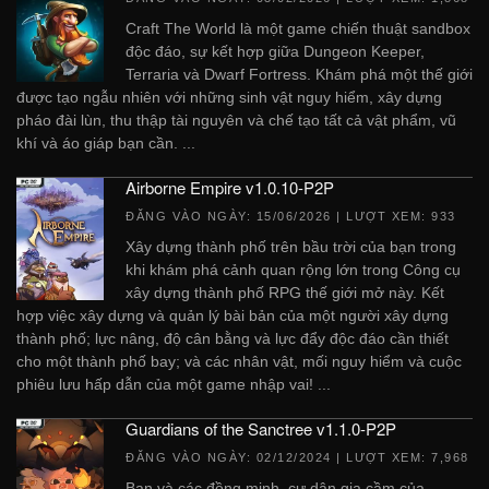
Craft The World là một game chiến thuật sandbox
độc đáo, sự kết hợp giữa Dungeon Keeper,
Terraria và Dwarf Fortress. Khám phá một thế giới
được tạo ngẫu nhiên với những sinh vật nguy hiểm, xây dựng
pháo đài lùn, thu thập tài nguyên và chế tạo tất cả vật phẩm, vũ
khí và áo giáp bạn cần. ...
Airborne Empire v1.0.10-P2P
ĐĂNG VÀO NGÀY:
15/06/2026
| LƯỢT XEM: 933
Xây dựng thành phố trên bầu trời của bạn trong
khi khám phá cảnh quan rộng lớn trong Công cụ
xây dựng thành phố RPG thế giới mở này. Kết
hợp việc xây dựng và quản lý bài bản của một người xây dựng
thành phố; lực nâng, độ cân bằng và lực đẩy độc đáo cần thiết
cho một thành phố bay; và các nhân vật, mối nguy hiểm và cuộc
phiêu lưu hấp dẫn của một game nhập vai! ...
Guardians of the Sanctree v1.1.0-P2P
ĐĂNG VÀO NGÀY:
02/12/2024
| LƯỢT XEM: 7,968
Bạn và các đồng minh, cư dân gia cầm của