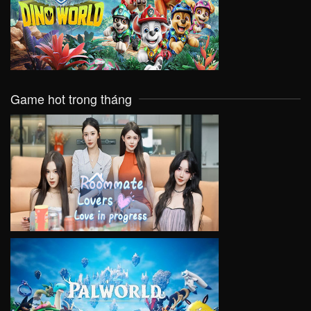
VIEW
Game hot trong tháng
VIEW
VIEW