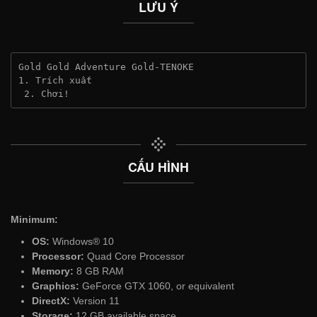
LƯU Ý
Gold Gold Adventure Gold-TENOKE
1. Trích xuất
 2. Chơi!
CẤU HÌNH
Minimum:
OS:
Windows® 10
Processor:
Quad Core Processor
Memory:
8 GB RAM
Graphics:
GeForce GTX 1060, or equivalent
DirectX:
Version 11
Storage:
12 GB available space