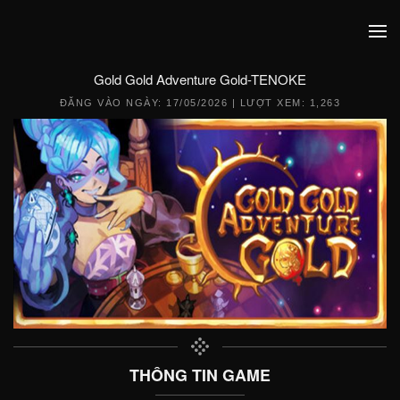
Gold Gold Adventure Gold-TENOKE
ĐĂNG VÀO NGÀY:
17/05/2026
| LƯỢT XEM: 1,263
THÔNG TIN GAME