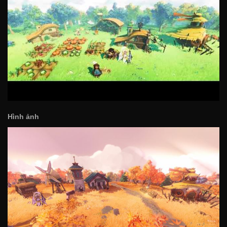
Hình ảnh