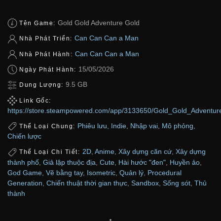
Gold Gold Adventure Gold
Tên Game:
Can Can Can a Man
Nhà Phát Triển:
Can Can Can a Man
Nhà Phát Hành:
15/05/2026
Ngày Phát Hành:
9.5 GB
Dung Lượng:
Link Gốc:
https://store.steampowered.com/app/3133650/Gold_Gold_Adventur
Phiêu lưu
,
Indie
,
Nhập vai
,
Mô phỏng
,
Thể Loại Chung:
Chiến lược
2D
,
Anime
,
Xây dựng căn cứ
,
Xây dựng
Thể Loại Chi Tiết:
thành phố
,
Giả lập thuộc địa
,
Cute
,
Hài hước "đen"
,
Huyền ảo
,
God Game
,
Vẽ bằng tay
,
Isometric
,
Quản lý
,
Procedural
Generation
,
Chiến thuật thời gian thực
,
Sandbox
,
Sống sót
,
Thủ
thành