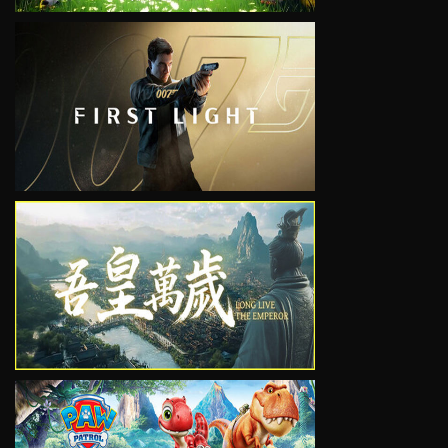
VIEW
VIEW