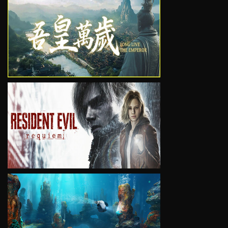
VIEW
VIEW
VIEW