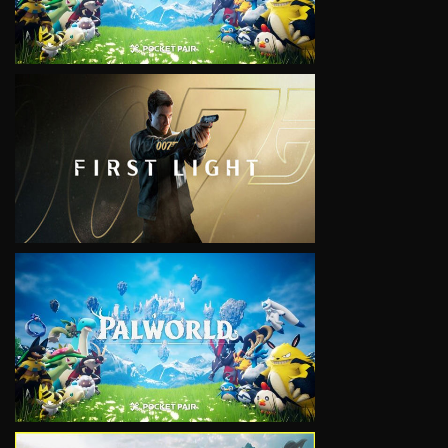
VIEW
VIEW