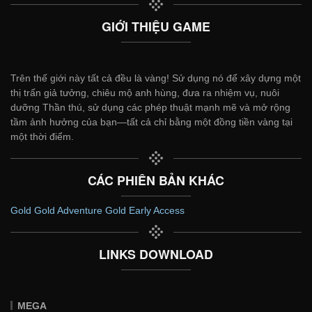
GIỚI THIỆU GAME
Trên thế giới này tất cả đều là vàng! Sử dụng nó để xây dựng một
thị trấn giả tưởng, chiêu mộ anh hùng, đưa ra nhiệm vụ, nuôi
dưỡng Thần thú, sử dụng các phép thuật mạnh mẽ và mở rộng
tầm ảnh hưởng của bạn—tất cả chỉ bằng một đồng tiền vàng tại
một thời điểm.
CÁC PHIÊN BẢN KHÁC
Gold Gold Adventure Gold Early Access
LINKS DOWNLOAD
MEGA