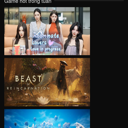
Game hot trong tuần
VIEW
VIEW