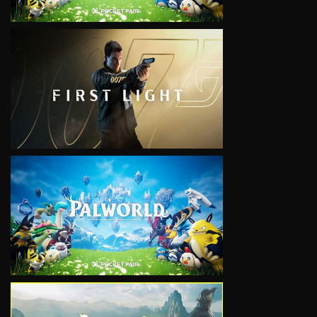
VIEW
VIEW