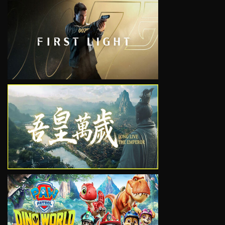
VIEW
VIEW
VIEW