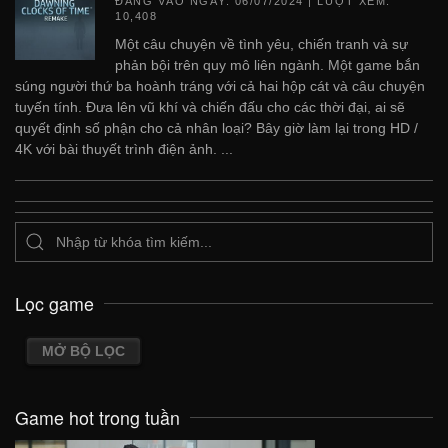
ĐĂNG VÀO NGÀY:
06/07/2024
| LƯỢT XEM:
10,408
Một câu chuyện về tình yêu, chiến tranh và sự
phản bội trên quy mô liên ngành. Một game bắn
súng người thứ ba hoành tráng với cả hai hộp cát và câu chuyện
tuyến tính. Đưa lên vũ khí và chiến đấu cho các thời đại, ai sẽ
quyết định số phận cho cả nhân loại? Bây giờ làm lại trong HD /
4K với bài thuyết trình điện ảnh. ...
Lọc game
MỞ BỘ LỌC
Game hot trong tuần