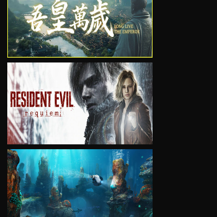
VIEW
VIEW
VIEW