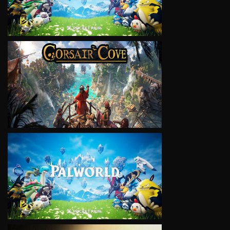
VIEW
VIEW