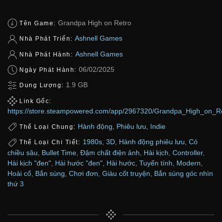
Grandpa High on Retro
Tên Game:
Ashnell Games
Nhà Phát Triển:
Ashnell Games
Nhà Phát Hành:
06/02/2025
Ngày Phát Hành:
1.9 GB
Dung Lượng:
Link Gốc:
https://store.steampowered.com/app/2967320/Grandpa_High_on_Re
Hành động
,
Phiêu lưu
,
Indie
Thể Loại Chung:
1980s
,
3D
,
Hành động phiêu lưu
,
Có
Thể Loại Chi Tiết:
chiều sâu
,
Bullet Time
,
Đậm chất điện ảnh
,
Hài kịch
,
Controller
,
Hài kịch "đen"
,
Hài hước "đen"
,
Hài hước
,
Tuyến tính
,
Modern
,
Hoài cổ
,
Bắn súng
,
Chơi đơn
,
Giàu cốt truyện
,
Bắn súng góc nhìn
thứ 3