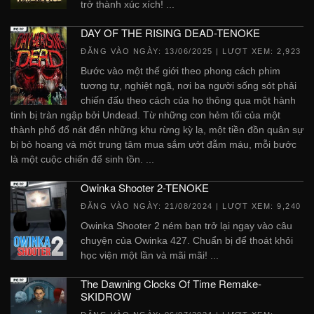
trở thành xúc xích! ...
DAY OF THE RISING DEAD-TENOKE
ĐĂNG VÀO NGÀY:
13/06/2025
| LƯỢT XEM: 2,923
Bước vào một thế giới theo phong cách phim
tương tự, nghiệt ngã, nơi ba người sống sót phải
chiến đấu theo cách của họ thông qua một hành
tinh bị tràn ngập bởi Undead. Từ những con hẻm tối của một
thành phố đổ nát đến những khu rừng kỳ lạ, một tiền đồn quân sự
bị bỏ hoang và một trung tâm mua sắm ướt đẫm máu, mỗi bước
là một cuộc chiến để sinh tồn. ...
Owinka Shooter 2-TENOKE
ĐĂNG VÀO NGÀY:
21/08/2024
| LƯỢT XEM: 9,240
Owinka Shooter 2 ném bạn trở lại ngay vào câu
chuyện của Owinka 427. Chuẩn bị để thoát khỏi
học viện một lần và mãi mãi! ...
The Dawning Clocks Of Time Remake-
SKIDROW