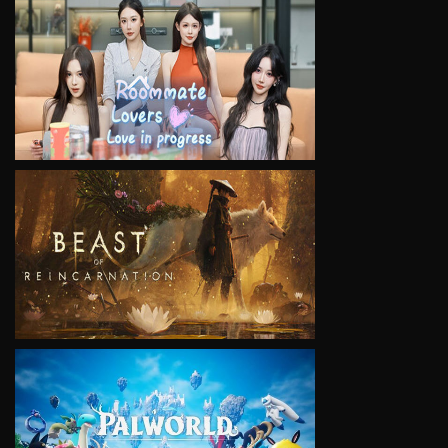
VIEW
VIEW
VIEW