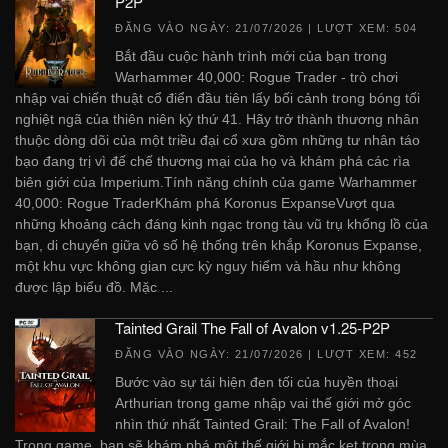
P2P
ĐĂNG VÀO NGÀY:
21/07/2026
| LƯỢT XEM: 504
Bắt đầu cuộc hành trình mới của bạn trong
Warhammer 40,000: Rogue Trader - trò chơi
nhập vai chiến thuật cổ điển đầu tiên lấy bối cảnh trong bóng tối
nghiệt ngã của thiên niên kỷ thứ 41. Hãy trở thành thương nhân
thuộc dòng dõi của một triều đại cổ xưa gồm những tư nhân táo
bạo đang trị vì đế chế thương mại của họ và khám phá các rìa
biên giới của Imperium.Tính năng chính của game Warhammer
40,000: Rogue TraderKhám phá Koronus ExpanseVượt qua
những khoảng cách đáng kinh ngạc trong tàu vũ trụ khổng lồ của
bạn, di chuyển giữa vô số hệ thống trên khắp Koronus Expanse,
một khu vực không gian cực kỳ nguy hiểm và hầu như không
được lập biểu đồ. Mặc ...
Tainted Grail The Fall of Avalon v1.25-P2P
ĐĂNG VÀO NGÀY:
21/07/2026
| LƯỢT XEM: 452
Bước vào sự tái hiện đen tối của huyền thoại
Arthurian trong game nhập vai thế giới mở góc
nhìn thứ nhất Tainted Grail: The Fall of Avalon!
Trong game, bạn sẽ khám phá một thế giới bị mắc kẹt trong mùa