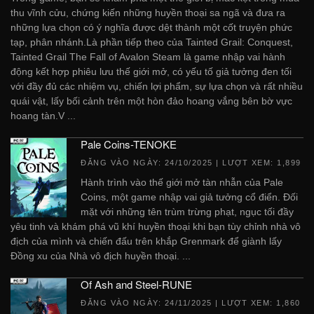
thu vĩnh cửu, chứng kiến những huyền thoại sa ngã và đưa ra
những lựa chọn có ý nghĩa được dệt thành một cốt truyện phức
tạp, phân nhánh.Là phần tiếp theo của Tainted Grail: Conquest,
Tainted Grail The Fall of Avalon Steam là game nhập vai hành
động kết hợp phiêu lưu thế giới mở, có yếu tố giả tưởng đen tối
với đầy đủ các nhiệm vụ, chiến lợi phẩm, sự lựa chọn và rất nhiều
quái vật, lấy bối cảnh trên một hòn đảo hoang vắng bên bờ vực
hoang tàn.V ...
Pale Coins-TENOKE
ĐĂNG VÀO NGÀY:
24/10/2025
| LƯỢT XEM: 1,899
Hành trình vào thế giới mở tàn nhẫn của Pale
Coins, một game nhập vai giả tưởng cổ điển. Đối
mặt với những tên trùm trừng phạt, ngục tối đầy
yêu tinh và khám phá vũ khí huyền thoại khi bạn tùy chỉnh nhà vô
địch của mình và chiến đấu trên khắp Grenmark để giành lấy
Đồng xu của Nhà vô địch huyền thoại. ...
Of Ash and Steel-RUNE
ĐĂNG VÀO NGÀY:
24/11/2025
| LƯỢT XEM: 1,860