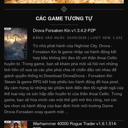
CÁC GAME TƯƠNG TỰ
Drova Forsaken Kin v1.3.4.2-P2P
ĐĂNG VÀO NGÀY:
03/05/2026
| LƯỢT XEM: 1,501
Từ nhà phát hành của Highrise City, Drova -
Forsaken Kin là game nhập vai hành động kết
hợp bầu không khí đen tối với thần thoại Celtic
huyền bí. Trong game, bạn sẽ khám phá một xã hội nơi những
linh hồn cổ xưa và các phe phái chia rẽ chiến đấu với nhau để
giành quyền thống trị.Download DrovaDrova - Forsaken Kin
Steam là game RPG kết hợp phiêu lưu hành động đồ họa pixel,
lấy cảm hứng từ những tác phẩm kinh điển đen tối nghiệt ngã của
thể loại này và sức hấp dẫn huyền bí của thần thoại Celtic. Trong
game, bạn sẽ hòa mình vào một thế giới mở thủ công, nơi các
lựa chọn và hành động của bạn định hình môi trường.Game
Drova Forsaken xoay quanh một ...
Warhammer 40000 Rogue Trader v1.6.1.514-