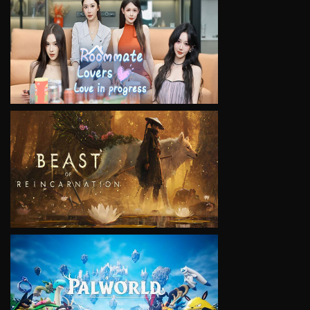
VIEW
VIEW
VIEW