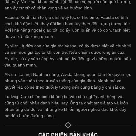
đất này. Với khát khao mãnh liệt để bảo vệ người dân quê hương,
anh ấy cư xử có phần vụng về và bướng bỉnh.
Fausta: Xuất thân từ gia đình quý tộc ở Thélème, Fausta có tính
cách khá đặc biệt, thay đổi linh hoạt tùy theo đối tượng tương tác.
Với khả năng ngoại giao tốt, cô ấy luôn bí ẩn và cô đơn, tách biệt
do với xã hội xung quanh.
Sybille: Là đứa con của gia tộc Vespe, cô ấy được biết về chính trị
và âm mưu gia tộc từ khi còn trẻ. Nếu chiếm được lòng tin của
Sybille, cô ấy sẵn sàng hy sinh bất kỳ điều gì vì những người thân
yêu quanh mình.
Alvida: Là một Naut tài năng, Alvida không quan tâm tới quyền lực
nhưng vẫn tuân theo truyền thống của gia đình. Mạnh mẽ và
quyết liệt, cô sẽ theo đuổi lý tưởng đến cùng bằng ý chí sắt đá.
Ludwig: Cựu chiến binh không tin vào chủ nghĩa anh hùng và
cũng từ chối nhận danh hiệu này. Ông ta ghét sự giả tạo và luôn
phản ứng dữ dội với những kẻ khiến người nghèo đau khổ, đẩy
họ đến bước đường cùng.
CÁC PHIÊN BẢN KHÁC