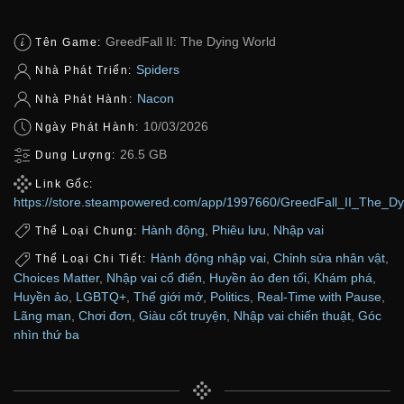
GreedFall II: The Dying World
Tên Game:
Spiders
Nhà Phát Triển:
Nacon
Nhà Phát Hành:
10/03/2026
Ngày Phát Hành:
26.5 GB
Dung Lượng:
Link Gốc:
https://store.steampowered.com/app/1997660/GreedFall_II_The_Dy
Hành động
,
Phiêu lưu
,
Nhập vai
Thể Loại Chung:
Hành động nhập vai
,
Chỉnh sửa nhân vật
,
Thể Loại Chi Tiết:
Choices Matter
,
Nhập vai cổ điển
,
Huyền ảo đen tối
,
Khám phá
,
Huyền ảo
,
LGBTQ+
,
Thế giới mở
,
Politics
,
Real-Time with Pause
,
Lãng mạn
,
Chơi đơn
,
Giàu cốt truyện
,
Nhập vai chiến thuật
,
Góc
nhìn thứ ba