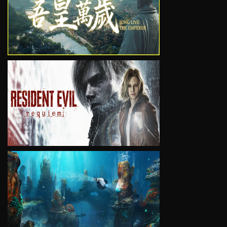
VIEW
VIEW
VIEW