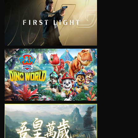
VIEW
VIEW
VIEW