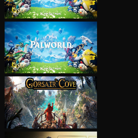
VIEW
VIEW