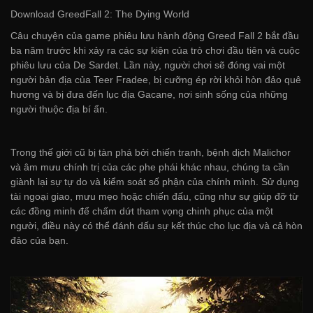
Download GreedFall 2: The Dying World
Câu chuyện của game phiêu lưu hành động Greed Fall 2 bắt đầu
ba năm trước khi xảy ra các sự kiện của trò chơi đầu tiên và cuộc
phiêu lưu của De Sardet. Lần này, người chơi sẽ đóng vai một
người bản địa của Teer Fradee, bị cưỡng ép rời khỏi hòn đảo quê
hương và bị đưa đến lục địa Gacane, nơi sinh sống của những
người thuộc địa bí ẩn.
Trong thế giới cũ bị tàn phá bởi chiến tranh, bệnh dịch Malichor
và âm mưu chính trị của các phe phái khác nhau, chúng ta cần
giành lại sự tự do và kiểm soát số phận của chính mình. Sử dụng
tài ngoại giao, mưu mẹo hoặc chiến đấu, cũng như sự giúp đỡ từ
các đồng minh để chấm dứt tham vọng chinh phục của một
người, điều này có thể đánh dấu sự kết thúc cho lục địa và cả hòn
đảo của bạn.