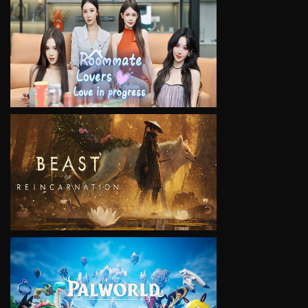
VIEW
VIEW
VIEW