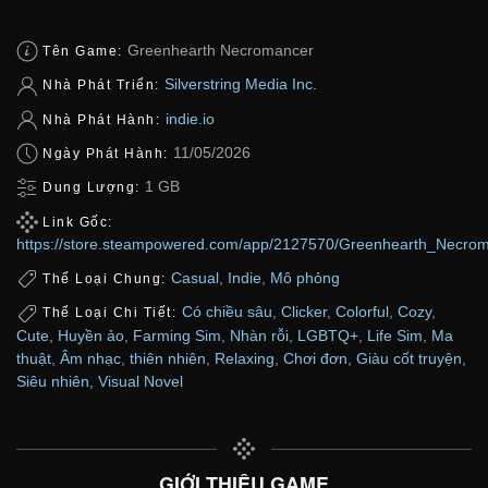
Greenhearth Necromancer
Tên Game:
Silverstring Media Inc.
Nhà Phát Triển:
indie.io
Nhà Phát Hành:
11/05/2026
Ngày Phát Hành:
1 GB
Dung Lượng:
Link Gốc:
https://store.steampowered.com/app/2127570/Greenhearth_Necrom
Casual
,
Indie
,
Mô phỏng
Thể Loại Chung:
Có chiều sâu
,
Clicker
,
Colorful
,
Cozy
,
Thể Loại Chi Tiết:
Cute
,
Huyền ảo
,
Farming Sim
,
Nhàn rỗi
,
LGBTQ+
,
Life Sim
,
Ma
thuật
,
Âm nhạc
,
thiên nhiên
,
Relaxing
,
Chơi đơn
,
Giàu cốt truyện
,
Siêu nhiên
,
Visual Novel
GIỚI THIỆU GAME