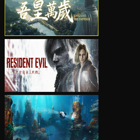
VIEW
VIEW
VIEW