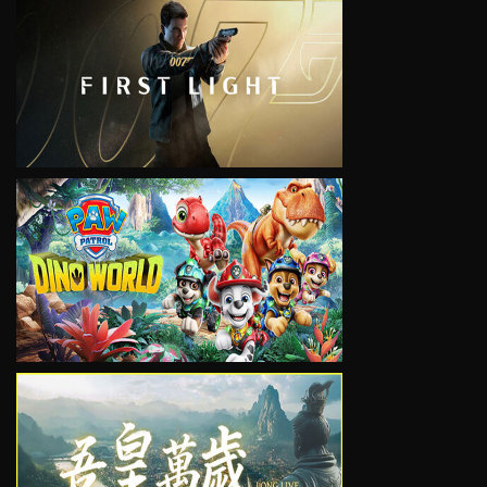
VIEW
VIEW
VIEW