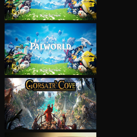
VIEW
VIEW