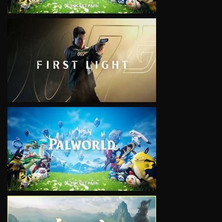
VIEW
VIEW