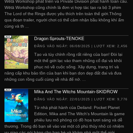
Wētā Workshop phát triển và Private Division phát hành toàn cầu.
Wētā Workshop cũng chính là đơn vị hợp tác tạo ra bộ 3 phim
The Lord of the Rings được yêu thích trên toàn thế giới.Thông
qua đoạn trailer, người chơi có thể cảm nhận bầu không khí ấm
cúng và th ...
Dragon Sprouts-TENOKE
ĐĂNG VÀO NGÀY:
06/08/2025
| LƯỢT XEM: 2,456
Tạo và tùy chỉnh rồng rất riêng của bạn! Đòi lại
một thế giới lạc vào tham nhũng cổ đại và khôi
phục nó về cuộc sống. Xây dựng, trang trí và
nâng cấp khu bảo tồn của bạn khi bạn dọn dẹp đất đai và đưa
những con rồng cuối cùng về nhà để nở. ...
Mika And The Witchs Mountain-SKIDROW
ĐĂNG VÀO NGÀY:
22/01/2025
| LƯỢT XEM: 9,776
Từ nhà phát hành của Deiland: Pocket Planet
Edition, Mika and The Witch's Mountain là game
phiêu lưu mô phỏng có đồ họa tươi sáng và dễ
thương. Trong đó bạn sẽ vào vai một cô phù thủy nhỏ có nhiệm
vụ giao các gói hàng cho bạn bè và khám phá một thế giới