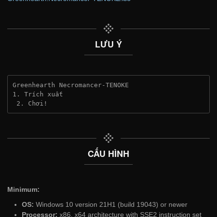
LƯU Ý
Greenhearth Necromancer-TENOKE
1. Trích xuất
 2. Chơi!
CẤU HÌNH
Minimum:
OS:
Windows 10 version 21H1 (build 19043) or newer
Processor:
x86, x64 architecture with SSE2 instruction set