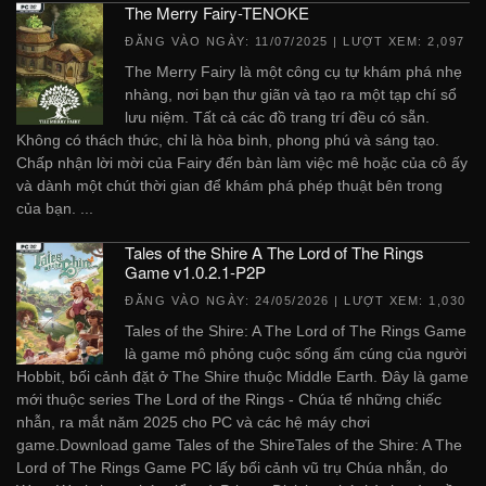
The Merry Fairy-TENOKE
ĐĂNG VÀO NGÀY:
11/07/2025
| LƯỢT XEM: 2,097
The Merry Fairy là một công cụ tự khám phá nhẹ
nhàng, nơi bạn thư giãn và tạo ra một tạp chí sổ
lưu niệm. Tất cả các đồ trang trí đều có sẵn.
Không có thách thức, chỉ là hòa bình, phong phú và sáng tạo.
Chấp nhận lời mời của Fairy đến bàn làm việc mê hoặc của cô ấy
và dành một chút thời gian để khám phá phép thuật bên trong
của bạn. ...
Tales of the Shire A The Lord of The Rings
Game v1.0.2.1-P2P
ĐĂNG VÀO NGÀY:
24/05/2026
| LƯỢT XEM: 1,030
Tales of the Shire: A The Lord of The Rings Game
là game mô phỏng cuộc sống ấm cúng của người
Hobbit, bối cảnh đặt ở The Shire thuộc Middle Earth. Đây là game
mới thuộc series The Lord of the Rings - Chúa tể những chiếc
nhẫn, ra mắt năm 2025 cho PC và các hệ máy chơi
game.Download game Tales of the ShireTales of the Shire: A The
Lord of The Rings Game PC lấy bối cảnh vũ trụ Chúa nhẫn, do