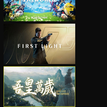
VIEW
VIEW