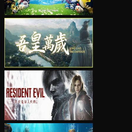
VIEW
VIEW