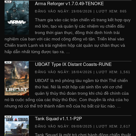
Arma Reforger v1.7.0.49-TENOKE
ĐĂNG VÀO NGÀY:
19/06/2026
| LƯỢT XEM: 865
Tham gia vào các trận chiến vũ trang kết hợp quy
mô lớn, tạo và quản lý các nhiệm vụ chiến đấu
trong thời gian thực, đồng thời định hình trải
nghiệm của bạn với các mod cộng đồng vô tận. Triển khai vào
Chiến tranh Lạnh và trải nghiệm hộp cát quân sự chân thực và
hấp dẫn nhất từng được tạo ra. ...
UBOAT Type IX Distant Coasts-RUNE
ĐĂNG VÀO NGÀY:
18/04/2026
| LƯỢT XEM: 1,561
UBOAT là mô phỏng tàu ngầm từ thời Thế chiến
thứ hai. Nó là một hộp cát sinh tồn với cơ chế
quản lý thủy thủ đoàn trong khi chủ đề chính của
nó là cuộc sống của các thủy thủ Đức. Con thuyền là nhà của họ
nhưng nó có thể trở thành nấm mồ của họ bất cứ lúc nào. ...
Tank Squad v1.1.1-P2P
ĐĂNG VÀO NGÀY:
09/08/2025
| LƯỢT XEM: 2,617
Tank Squad là một trò chơi hành động chiến thuật