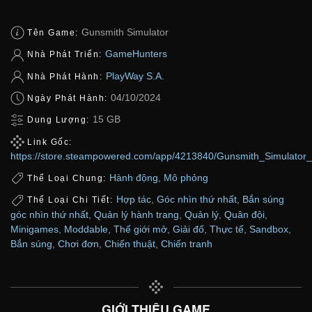
Gunsmith Simulator
Tên Game:
GameHunters
Nhà Phát Triển:
PlayWay S.A.
Nhà Phát Hành:
04/10/2024
Ngày Phát Hành:
15 GB
Dung Lượng:
Link Gốc:
https://store.steampowered.com/app/4213840/Gunsmith_Simulato
Hành động
,
Mô phỏng
Thể Loại Chung:
Hợp tác
,
Góc nhìn thứ nhất
,
Bắn súng
Thể Loại Chi Tiết:
góc nhìn thứ nhất
,
Quản lý hành trang
,
Quản lý
,
Quân đội
,
Minigames
,
Moddable
,
Thế giới mở
,
Giải đố
,
Thực tế
,
Sandbox
,
Bắn súng
,
Chơi đơn
,
Chiến thuật
,
Chiến tranh
GIỚI THIỆU GAME