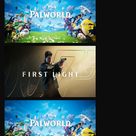
VIEW
VIEW
VIEW