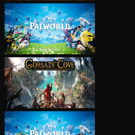
VIEW
VIEW
VIEW