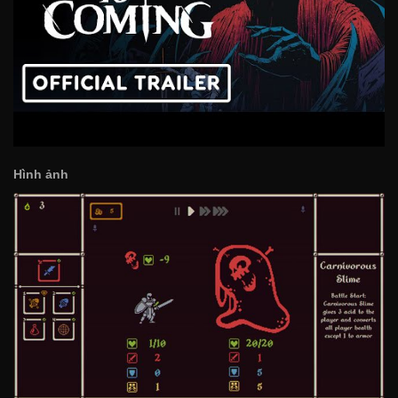
Hình ảnh