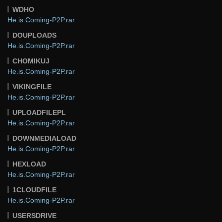
WDHO
He.is.Coming-P2P.rar
DOUPLOADS
He.is.Coming-P2P.rar
CHOMIKUJ
He.is.Coming-P2P.rar
VIKINGFILE
He.is.Coming-P2P.rar
UPLOADFILEPL
He.is.Coming-P2P.rar
DOWNMEDIALOAD
He.is.Coming-P2P.rar
HEXLOAD
He.is.Coming-P2P.rar
1CLOUDFILE
He.is.Coming-P2P.rar
USERSDRIVE