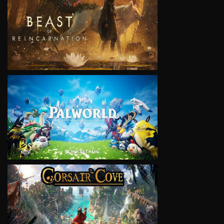
VIEW
VIEW
VIEW