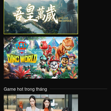
VIEW
VIEW
Game hot trong tháng