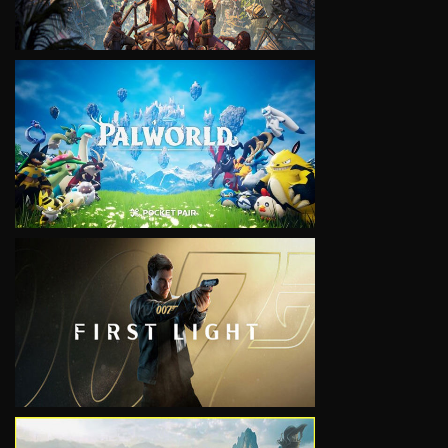
VIEW
VIEW