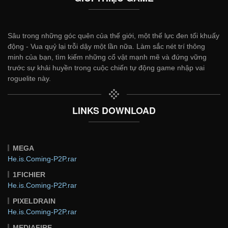
Sâu trong những góc quên của thế giới, một thế lực đen tối khuấy
động - Vua quỷ lại trỗi dậy một lần nữa. Làm sắc nét trí thông
minh của bạn, tìm kiếm những cổ vật mạnh mẽ và đứng vững
trước sự khải huyền trong cuộc chiến tự động game nhập vai
roguelite này.
LINKS DOWNLOAD
MEGA
He.is.Coming-P2P.rar
1FICHIER
He.is.Coming-P2P.rar
PIXELDRAIN
He.is.Coming-P2P.rar
MEDIAFIRE