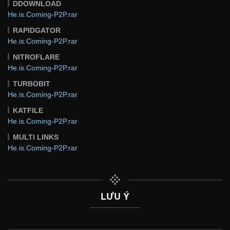
DDOWNLOAD
He.is.Coming-P2P.rar
RAPIDGATOR
He.is.Coming-P2P.rar
NITROFLARE
He.is.Coming-P2P.rar
TURBOBIT
He.is.Coming-P2P.rar
KATFILE
He.is.Coming-P2P.rar
MULTI LINKS
He.is.Coming-P2P.rar
LƯU Ý