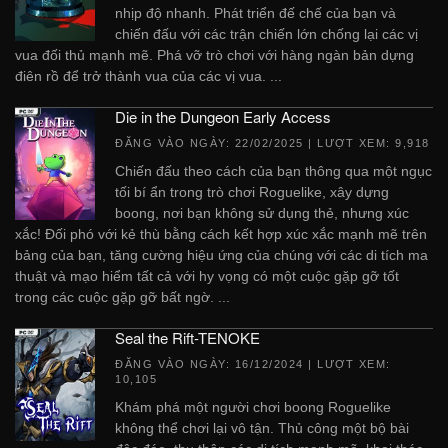
nhịp độ nhanh. Phát triển đế chế của bạn và
chiến đấu với các trận chiến lớn chống lại các vị
vua đối thủ mạnh mẽ. Phá vỡ trò chơi với hàng ngàn bản dựng
điên rồ để trở thành vua của các vị vua. ...
Die in the Dungeon Early Access
ĐĂNG VÀO NGÀY:
22/02/2025
| LƯỢT XEM: 9,918
Chiến đấu theo cách của bạn thông qua một ngục
tối bí ẩn trong trò chơi Roguelike, xây dựng
boong, nơi bạn không sử dụng thẻ, nhưng xúc
xắc! Đối phó với kẻ thù bằng cách kết hợp xúc xắc mạnh mẽ trên
bảng của bạn, tăng cường hiệu ứng của chúng với các di tích ma
thuật và mạo hiểm tất cả với hy vọng có một cuộc gặp gỡ tốt
trong các cuộc gặp gỡ bất ngờ. ...
Seal the Rift-TENOKE
ĐĂNG VÀO NGÀY:
16/12/2024
| LƯỢT XEM:
10,105
Khám phá một người chơi boong Roguelike
không thể chơi lại vô tận. Thủ công một bộ bài