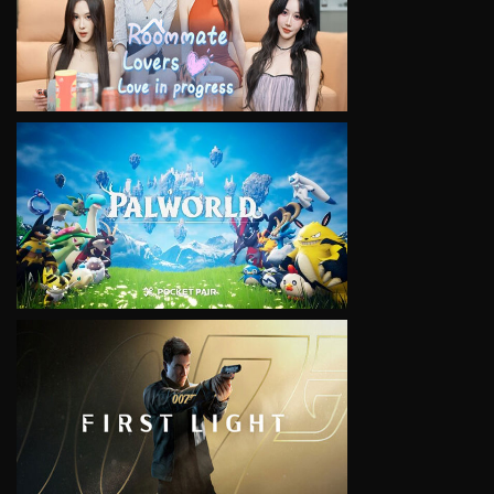
VIEW
VIEW
VIEW