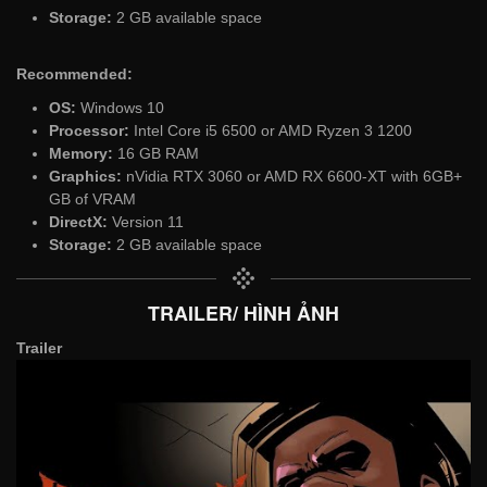
Storage:
2 GB available space
Recommended:
OS:
Windows 10
Processor:
Intel Core i5 6500 or AMD Ryzen 3 1200
Memory:
16 GB RAM
Graphics:
nVidia RTX 3060 or AMD RX 6600-XT with 6GB+
GB of VRAM
DirectX:
Version 11
Storage:
2 GB available space
TRAILER/ HÌNH ẢNH
Trailer