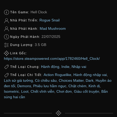
Hell Clock
Tên Game:
Rogue Snail
Nhà Phát Triển:
Mad Mushroom
Nhà Phát Hành:
22/07/2025
Ngày Phát Hành:
3.5 GB
Dung Lượng:
Link Gốc:
https://store.steampowered.com/app/1782460/Hell_Clock/
Hành động
,
Indie
,
Nhập vai
Thể Loại Chung:
Action Roguelike
,
Hành động nhập vai
,
Thể Loại Chi Tiết:
Lịch sử giả tưởng
,
Có chiều sâu
,
Choices Matter
,
Dark
,
Huyền ảo
đen tối
,
Demons
,
Phiêu lưu hầm ngục
,
Chặt chém
,
Kinh dị
,
Isometric
,
Loot
,
Chết vĩnh viễn
,
Chơi đơn
,
Giàu cốt truyện
,
Bắn
súng hai cần