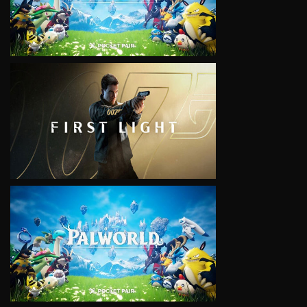
VIEW
VIEW