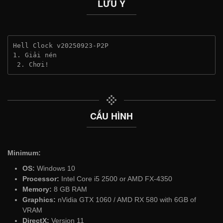
LƯU Ý
Hell Clock v20250923-P2P
1. Giải nén
 2. Chơi!
CẤU HÌNH
Minimum:
OS:
Windows 10
Processor:
Intel Core i5 2500 or AMD FX-4350
Memory:
8 GB RAM
Graphics:
nVidia GTX 1060 / AMD RX 580 with 6GB of
VRAM
DirectX:
Version 11