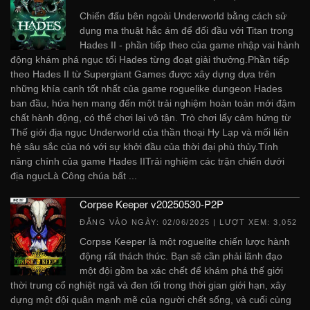
Chiến đấu bên ngoài Underworld bằng cách sử
dụng ma thuật hắc ám để đối đầu với Titan trong
Hades II - phần tiếp theo của game nhập vai hành
động khám phá ngục tối Hades từng đoạt giải thưởng.Phần tiếp
theo Hades II từ Supergiant Games được xây dựng dựa trên
những khía cạnh tốt nhất của game roguelike dungeon Hades
ban đầu, hứa hẹn mang đến một trải nghiệm hoàn toàn mới đậm
chất hành động, có thể chơi lại vô tận. Trò chơi lấy cảm hứng từ
Thế giới địa ngục Underworld của thần thoại Hy Lạp và mối liên
hệ sâu sắc của nó với sự khởi đầu của thời đại phù thủy.Tính
năng chính của game Hades IITrải nghiệm các trận chiến dưới
địa ngụcLà Công chúa bất ...
Corpse Keeper v20250530-P2P
ĐĂNG VÀO NGÀY:
02/06/2025
| LƯỢT XEM: 3,052
Corpse Keeper là một roguelite chiến lược hành
động rất thách thức. Bạn sẽ cần phải lãnh đạo
một đội gồm ba xác chết để khám phá thế giới
thời trung cổ nghiệt ngã và đen tối trong thời gian giới hạn, xây
dựng một đội quân mạnh mẽ của người chết sống, và cuối cùng