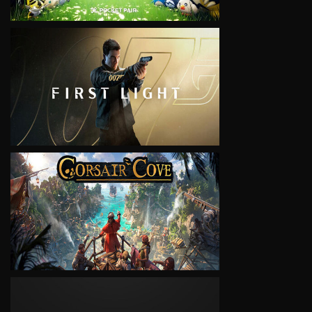
VIEW
VIEW