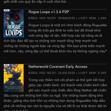
giết chết con quỷ ẩn nấp ở cuối nhà thờ. ...
Rogue Loops v1.3.4-P2P
ĐĂNG VÀO NGÀY:
30/08/2025
| LƯỢT XEM: 1,994
Rogue Loops là một trò chơi hành động Roguelite
trong đó một gia đình bị mắc kẹt để thoát khỏi
một vòng lặp vô tận. Kết hợp các kỹ năng và di
tích độc đáo để tạo ra những sức mạnh tổng hợp mạnh mẽ
chống lại những người bảo vệ vòng lặp. Khi bạn phát triển mạnh
mẽ hơn, vậy, vòng lặp có thể thoát khỏi chu kỳ không ngừng này?
...
Netherworld Covenant Early Access
ĐĂNG VÀO NGÀY:
21/06/2025
| LƯỢT XEM: 3,093
Trong vực thẳm nơi cõi phàm và thế giới kết hợp
giữa các chiến binh, trở thành một chiến binh nắm
giữ sức mạnh của chiếc đèn lồng Nether để chiến
đấu cùng với những linh hồn sa ngã. Với những hành động khó
khăn, giống như linh hồn và những bản dựng Roguelike hấp dẫn,
phá vỡ những rào cản bị nguyền rủa và tiết lộ sự thật được dệt từ
máu và linh hồn. ...