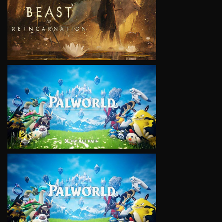
VIEW
VIEW
VIEW