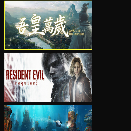
VIEW
VIEW
VIEW