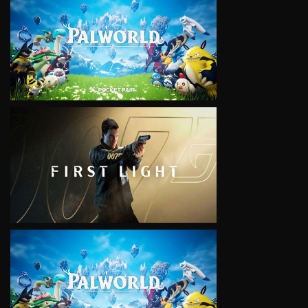
VIEW
VIEW
VIEW