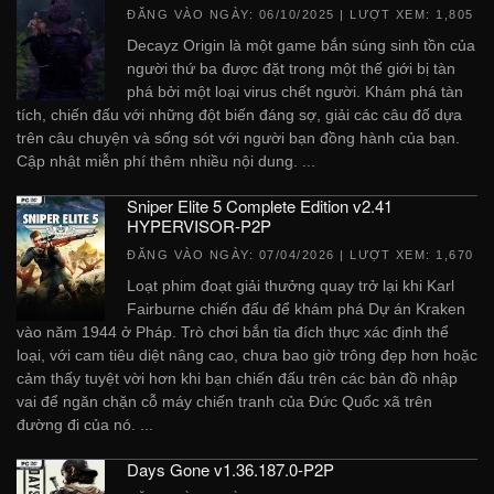
ĐĂNG VÀO NGÀY:
06/10/2025
| LƯỢT XEM: 1,805
Decayz Origin là một game bắn súng sinh tồn của
người thứ ba được đặt trong một thế giới bị tàn
phá bởi một loại virus chết người. Khám phá tàn
tích, chiến đấu với những đột biến đáng sợ, giải các câu đố dựa
trên câu chuyện và sống sót với người bạn đồng hành của bạn.
Cập nhật miễn phí thêm nhiều nội dung. ...
Sniper Elite 5 Complete Edition v2.41
HYPERVISOR-P2P
ĐĂNG VÀO NGÀY:
07/04/2026
| LƯỢT XEM: 1,670
Loạt phim đoạt giải thưởng quay trở lại khi Karl
Fairburne chiến đấu để khám phá Dự án Kraken
vào năm 1944 ở Pháp. Trò chơi bắn tỉa đích thực xác định thể
loại, với cam tiêu diệt nâng cao, chưa bao giờ trông đẹp hơn hoặc
cảm thấy tuyệt vời hơn khi bạn chiến đấu trên các bản đồ nhập
vai để ngăn chặn cỗ máy chiến tranh của Đức Quốc xã trên
đường đi của nó. ...
Days Gone v1.36.187.0-P2P