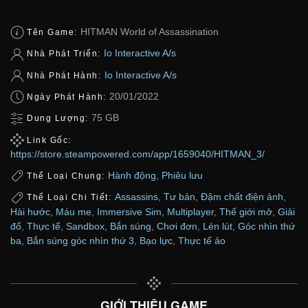
HITMAN World of Assassination
Tên Game:
Io Interactive A/s
Nhà Phát Triển:
Io Interactive A/s
Nhà Phát Hành:
20/01/2022
Ngày Phát Hành:
75 GB
Dung Lượng:
Link Gốc:
https://store.steampowered.com/app/1659040/HITMAN_3/
Hành động
,
Phiêu lưu
Thể Loại Chung:
Assassins
,
Tư bản
,
Đậm chất điện ảnh
,
Thể Loại Chi Tiết:
Hài hước
,
Máu me
,
Immersive Sim
,
Multiplayer
,
Thế giới mở
,
Giải
đố
,
Thực tế
,
Sandbox
,
Bắn súng
,
Chơi đơn
,
Lén lút
,
Góc nhìn thứ
ba
,
Bắn súng góc nhìn thứ 3
,
Bạo lực
,
Thực tế ảo
GIỚI THIỆU GAME