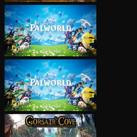
VIEW
VIEW