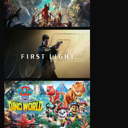
VIEW
VIEW
VIEW