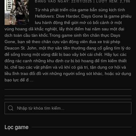
ĐĂNG VÀO NGÀY:
22/07/2025
| LƯỢT XEM: 2,786
Từ nhà phát triển của game bắn súng kịch tính
Helldivers: Dive Harder, Days Gone là game phiêu
lưu hành động thế giới mở có bối cảnh ở một
vùng hoang dã khắc nghiệt, lấy thời điểm hai năm sau một đại
dịch toàn cầu tàn khốc.Trong game sinh tồn chân thực Days
Gone, bạn sẽ theo chân cựu vận động viên đua xe trái phép
Deacon St. John, một thợ săn tiền thưởng đang cố gắng tìm lý do
để sống trong một vùng đất bị bao vây bởi cái chết. Hãy lục các
đống rác cạnh những khu định cư bị bỏ hoang để tìm kiếm thiết
bị, chế tạo các vật phẩm và vũ khí có giá trị, tận dụng cơ hội và
liều lĩnh trao đổi đồ với những người sống sót khác, hoặc sử dụng
bạo lực để đ ...
Lọc game