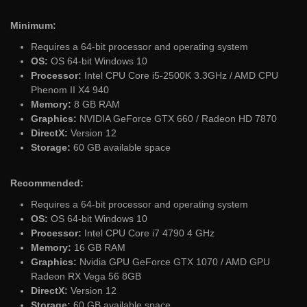
Minimum:
Requires a 64-bit processor and operating system
OS:
OS 64-bit Windows 10
Processor:
Intel CPU Core i5-2500K 3.3GHz / AMD CPU
Phenom II X4 940
Memory:
8 GB RAM
Graphics:
NVIDIA GeForce GTX 660 / Radeon HD 7870
DirectX:
Version 12
Storage:
60 GB available space
Recommended:
Requires a 64-bit processor and operating system
OS:
OS 64-bit Windows 10
Processor:
Intel CPU Core i7 4790 4 GHz
Memory:
16 GB RAM
Graphics:
Nvidia GPU GeForce GTX 1070 / AMD GPU
Radeon RX Vega 56 8GB
DirectX:
Version 12
Storage:
60 GB available space