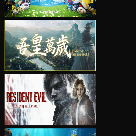
VIEW
VIEW