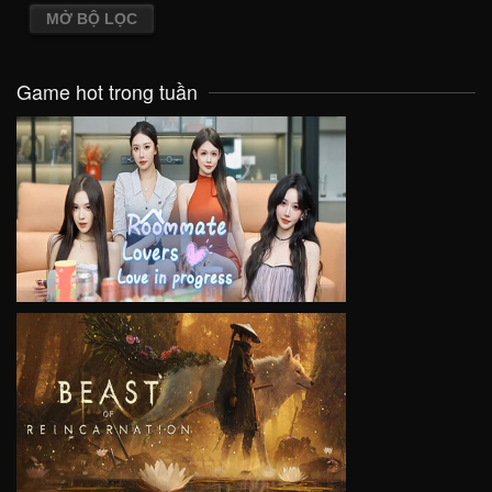
MỞ BỘ LỌC
Game hot trong tuần
VIEW
VIEW