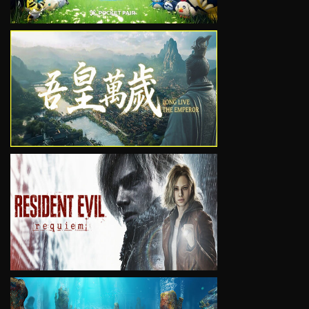
VIEW
VIEW