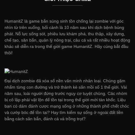
HumanitZ là game bắn súng sinh tồn chống lại zombie với góc
nhìn từ trên xuống, bối cảnh là 10 năm sau khi dịch bệnh bùng
phát. Nỗ lực sống sót, phiêu lưu khám phá, thu thập, xây dựng,
chế tạo, săn bắn, quản lý nông trại, câu cá và rất nhiều hoạt động
khác sẽ diễn ra trong thế giới game HumanitZ. Hãy cùng bắt đầu
thôi!
Đại dịch zombie đã xóa sổ nền văn minh nhân loại. Chúng gặm
nhấm từng con đường và trở thành kẻ săn mồi số 1 thế giới. Vài
năm sau, loài người đứng trước nguy cơ tuyệt chủng. Các nhóm
bị cô lập phải vật lộn để tồn tại trong thế giới mới tàn khốc. Liệu
bạn có dám đánh cược mạng sống ở những thành phố chết chóc
và cướp bóc để tồn tại? Hay tìm kiếm sự sống ở ngoài đất liền
bằng cách săn bắn, đánh cá và trồng trọt?