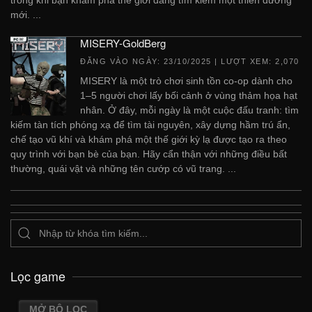
trong khi bạn khám phá thế giới đang tìm kiếm một thiên đường
mới. ...
MISERY-GoldBerg
ĐĂNG VÀO NGÀY:
23/10/2025
| LƯỢT XEM: 2,070
MISERY là một trò chơi sinh tồn co-op dành cho
1–5 người chơi lấy bối cảnh ở vùng thảm họa hạt
nhân. Ở đây, mỗi ngày là một cuộc đấu tranh: tìm
kiếm tàn tích phóng xạ để tìm tài nguyên, xây dựng hầm trú ẩn,
chế tạo vũ khí và khám phá một thế giới kỳ lạ được tạo ra theo
quy trình với bạn bè của bạn. Hãy cẩn thận với những điều bất
thường, quái vật và những tên cướp có vũ trang. ...
Lọc game
MỞ BỘ LỌC