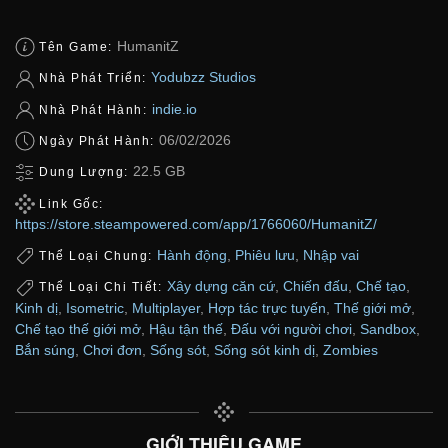
HumanitZ
Tên Game:
Yodubzz Studios
Nhà Phát Triển:
indie.io
Nhà Phát Hành:
06/02/2026
Ngày Phát Hành:
22.5 GB
Dung Lượng:
Link Gốc:
https://store.steampowered.com/app/1766060/HumanitZ/
Hành động
,
Phiêu lưu
,
Nhập vai
Thể Loại Chung:
Xây dựng căn cứ
,
Chiến đấu
,
Chế tạo
,
Thể Loại Chi Tiết:
Kinh dị
,
Isometric
,
Multiplayer
,
Hợp tác trực tuyến
,
Thế giới mở
,
Chế tạo thế giới mở
,
Hậu tận thế
,
Đấu với người chơi
,
Sandbox
,
Bắn súng
,
Chơi đơn
,
Sống sót
,
Sống sót kinh dị
,
Zombies
GIỚI THIỆU GAME