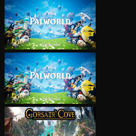
VIEW
VIEW
VIEW