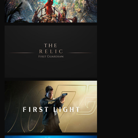
VIEW
VIEW