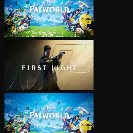
VIEW
VIEW
VIEW