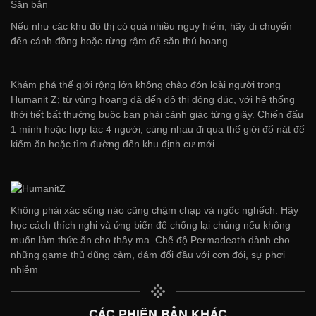
Săn bắn
Nếu như các khu đô thị có quá nhiều nguy hiểm, hãy di chuyển
đến cánh đồng hoặc rừng rậm để săn thú hoang.
Khám phá thế giới rộng lớn không chào đón loài người trong
Humanit Z; từ vùng hoang dã đến đô thị đông đúc, với hệ thống
thời tiết bất thường buộc bạn phải cảnh giác từng giây. Chiến đấu
1 mình hoặc hợp tác 4 người, cùng nhau đi qua thế giới đổ nát để
kiếm ăn hoặc tìm đường đến khu định cư mới.
Không phải xác sống nào cũng chậm chạp và ngốc nghếch. Hãy
học cách thích nghi và ứng biến để chống lại chúng nếu không
muốn làm thức ăn cho thây ma. Chế độ Permadeath dành cho
những game thủ dũng cảm, dám đối đầu với cơn đói, sự phơi
nhiễm
CÁC PHIÊN BẢN KHÁC