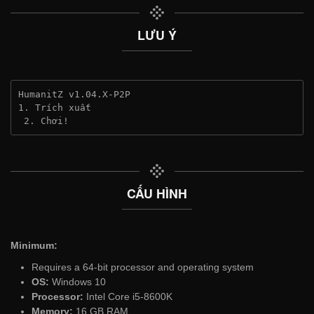
LƯU Ý
HumanitZ v1.04.X-P2P
1. Trích xuất
 2. Chơi!
CẤU HÌNH
Minimum:
Requires a 64-bit processor and operating system
OS:
Windows 10
Processor:
Intel Core i5-8600K
Memory:
16 GB RAM