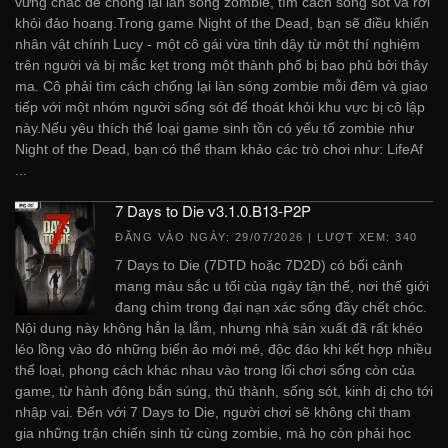
vững chắc để chống lại làn sóng zombie, tìm cách sống sót và rời
khỏi đảo hoang.Trong game Night of the Dead, bạn sẽ điều khiển
nhân vật chính Lucy - một cô gái vừa tỉnh dậy từ một thí nghiệm
trên người và bị mắc kẹt trong một thành phố bị bao phủ bởi thây
ma. Cô phải tìm cách chống lại làn sóng zombie mỗi đêm và giao
tiếp với một nhóm người sống sót để thoát khỏi khu vực bị cô lập
này.Nếu yêu thích thể loại game sinh tồn có yếu tố zombie như
Night of the Dead, bạn có thể tham khảo các trò chơi như: LifeAf
...
7 Days to Die v3.1.0.B13-P2P
ĐĂNG VÀO NGÀY:
29/07/2026
| LƯỢT XEM: 340
7 Days to Die (7DTD hoặc 7D2D) có bối cảnh
mang màu sắc u tối của ngày tận thế, nơi thế giới
đang chìm trong đại nạn xác sống đầy chết chóc.
Nội dung này không hẳn lạ lẫm, nhưng nhà sản xuất đã rất khéo
léo lồng vào đó những biến ảo mới mẻ, độc đáo khi kết hợp nhiều
thể loại, phong cách khác nhau vào trong lối chơi sống còn của
game, từ hành động bắn súng, thủ thành, sống sót, kinh dị cho tới
nhập vai. Đến với 7 Days to Die, người chơi sẽ không chỉ tham
gia những trận chiến sinh tử cùng zombie, mà họ còn phải học