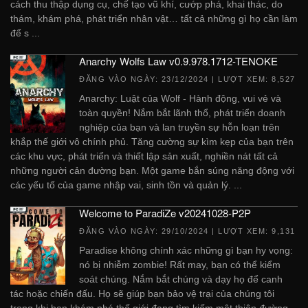
cách thu thập dụng cụ, chế tạo vũ khí, cướp phá, khai thác, do
thám, khám phá, phát triển nhân vật… tất cả những gì họ cần làm
để s ...
Anarchy Wolfs Law v0.9.978.1712-TENOKE
ĐĂNG VÀO NGÀY:
23/12/2024
| LƯỢT XEM: 8,527
Anarchy: Luật của Wolf - Hành động, vui vẻ và
toàn quyền! Nắm bắt lãnh thổ, phát triển doanh
nghiệp của bạn và lan truyền sự hỗn loạn trên
khắp thế giới vô chính phủ. Tăng cường sự kìm kẹp của bạn trên
các khu vực, phát triển và thiết lập sản xuất, nghiền nát tất cả
những người cản đường bạn. Một game bắn súng năng động với
các yếu tố của game nhập vai, sinh tồn và quản lý. ...
Welcome to ParadiZe v20241028-P2P
ĐĂNG VÀO NGÀY:
29/10/2024
| LƯỢT XEM: 9,131
Paradise không chính xác những gì bạn hy vọng:
nó bị nhiễm zombie! Rất may, bạn có thể kiểm
soát chúng. Nắm bắt chúng và dạy họ để canh
tác hoặc chiến đấu. Họ sẽ giúp bạn bảo vệ trại của chúng tôi