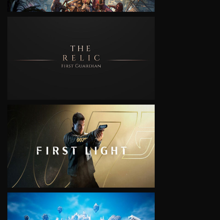
VIEW
VIEW