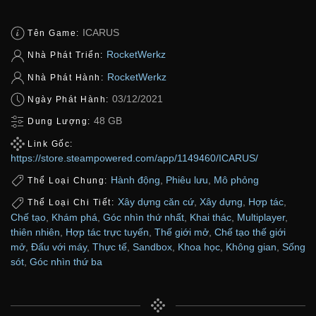
ICARUS
Tên Game:
RocketWerkz
Nhà Phát Triển:
RocketWerkz
Nhà Phát Hành:
03/12/2021
Ngày Phát Hành:
48 GB
Dung Lượng:
Link Gốc:
https://store.steampowered.com/app/1149460/ICARUS/
Hành động
,
Phiêu lưu
,
Mô phỏng
Thể Loại Chung:
Xây dựng căn cứ
,
Xây dựng
,
Hợp tác
,
Thể Loại Chi Tiết:
Chế tạo
,
Khám phá
,
Góc nhìn thứ nhất
,
Khai thác
,
Multiplayer
,
thiên nhiên
,
Hợp tác trực tuyến
,
Thế giới mở
,
Chế tạo thế giới
mở
,
Đấu với máy
,
Thực tế
,
Sandbox
,
Khoa học
,
Không gian
,
Sống
sót
,
Góc nhìn thứ ba