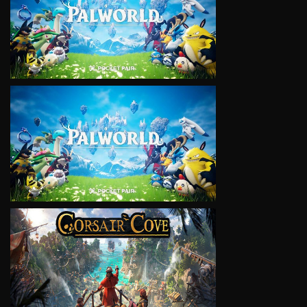
VIEW
VIEW
VIEW