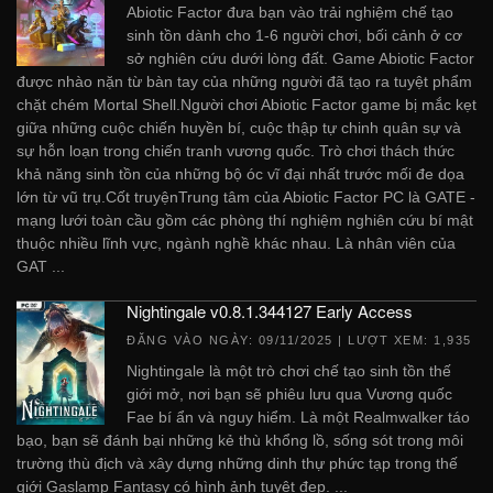
Abiotic Factor đưa bạn vào trải nghiệm chế tạo
sinh tồn dành cho 1-6 người chơi, bối cảnh ở cơ
sở nghiên cứu dưới lòng đất. Game Abiotic Factor
được nhào nặn từ bàn tay của những người đã tạo ra tuyệt phẩm
chặt chém Mortal Shell.Người chơi Abiotic Factor game bị mắc kẹt
giữa những cuộc chiến huyền bí, cuộc thập tự chinh quân sự và
sự hỗn loạn trong chiến tranh vương quốc. Trò chơi thách thức
khả năng sinh tồn của những bộ óc vĩ đại nhất trước mối đe dọa
lớn từ vũ trụ.Cốt truyệnTrung tâm của Abiotic Factor PC là GATE -
mạng lưới toàn cầu gồm các phòng thí nghiệm nghiên cứu bí mật
thuộc nhiều lĩnh vực, ngành nghề khác nhau. Là nhân viên của
GAT ...
Nightingale v0.8.1.344127 Early Access
ĐĂNG VÀO NGÀY:
09/11/2025
| LƯỢT XEM: 1,935
Nightingale là một trò chơi chế tạo sinh tồn thế
giới mở, nơi bạn sẽ phiêu lưu qua Vương quốc
Fae bí ẩn và nguy hiểm. Là một Realmwalker táo
bạo, bạn sẽ đánh bại những kẻ thù khổng lồ, sống sót trong môi
trường thù địch và xây dựng những dinh thự phức tạp trong thế
giới Gaslamp Fantasy có hình ảnh tuyệt đẹp. ...