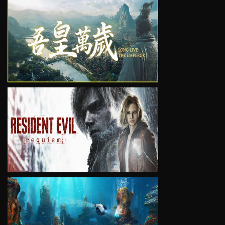
VIEW
VIEW
VIEW