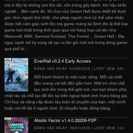
mà ở đây là những con thú dữ, côn trùng gây bệnh, khí hậu khắc
nghiệt… Bên cạnh đó, lối chơi của Green Hell được thiết kế dưới
góc nhìn người thứ nhất, cho phép người chơi có thể cảm nhận
được hết cảm giác sinh tồn mà game mang lại.Sinh tồn là thể loại
game hot nhất trong thời gian qua với hàng loạt cái tên như
Minecraft, ARK: Survival Evolved, The Forest… Green Hell - Địa
ngục xanh với hy vọng sẽ tạo ra làn gió mới mẻ trong dòng game
quá phổ bi ...
EverRail v0.2.4 Early Access
ĐĂNG VÀO NGÀY:
01/08/2026
| LƯỢT XEM: 341
Mỗi hành khách là một cuộc sống. Mỗi cái chết
đều mang cái kết đến gần hơn. Một trò chơi chế
tạo sinh tồn trong thế giới mở, nơi bạn khám phá,
nhặt rác và chế tạo để tồn tại trên ngoại hành tinh Inara băng giá.
Chỉ huy và nâng cấp đoàn tàu luôn di chuyển của bạn, một mình
hoặc với tối đa 4 người chơi. Di chuyển hoặc đóng băng. ...
Abiotic Factor v1.4.0.28206-P2P
ĐĂNG VÀO NGÀY:
28/07/2026
| LƯỢT XEM: 313