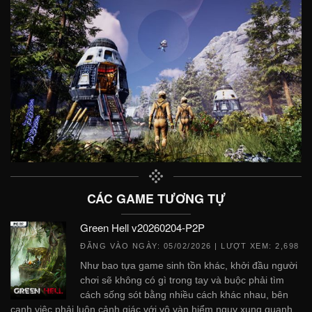
CÁC GAME TƯƠNG TỰ
Green Hell v20260204-P2P
ĐĂNG VÀO NGÀY:
05/02/2026
| LƯỢT XEM: 2,698
Như bao tựa game sinh tồn khác, khởi đầu người
chơi sẽ không có gì trong tay và buộc phải tìm
cách sống sót bằng nhiều cách khác nhau, bên
cạnh việc phải luôn cảnh giác với vô vàn hiểm nguy xung quanh