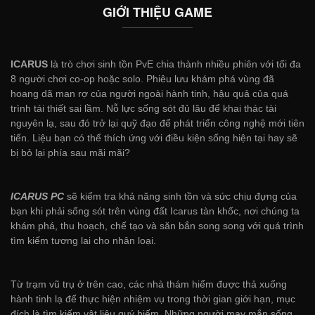
GIỚI THIỆU GAME
ICARUS
là trò chơi sinh tồn PvE chia thành nhiều phiên với tối đa
8 người chơi co-op hoặc solo. Phiêu lưu khám phá vùng đã
hoang dã man rợ của người ngoài hành tinh, hậu quả của quá
trình tái thiết sai lầm. Nỗ lực sống sót đủ lâu để khai thác tài
nguyên lạ, sau đó trở lại quỹ đạo để phát triển công nghệ mới tiên
tiến. Liệu bạn có thể thích ứng với điều kiện sống hiện tại hay sẽ
bị bỏ lại phía sau mãi mãi?
ICARUS PC
sẽ kiểm tra khả năng sinh tồn và sức chịu đựng của
bạn khi phải sống sót trên vùng đất Icarus tàn khốc, nơi chúng ta
khám phá, thu hoạch, chế tạo và săn bắn song song với quá trình
tìm kiếm tương lai cho nhân loại.
Từ trạm vũ trụ ở trên cao, các nhà thám hiểm được thả xuống
hành tinh lạ để thực hiện nhiệm vụ trong thời gian giới hạn, mục
đích là tìm kiếm vật liệu quý hiếm. Những người may mắn sống