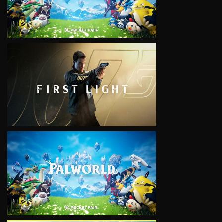
VIEW
VIEW