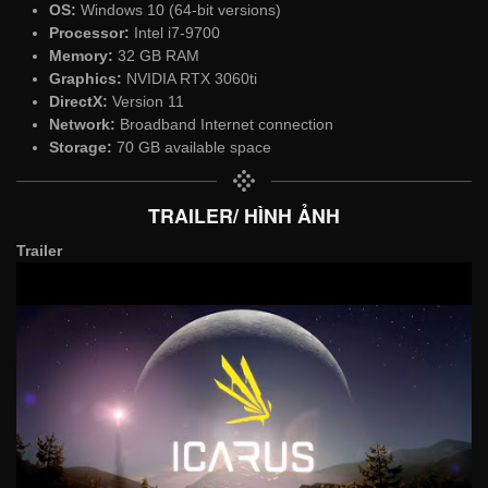
OS:
Windows 10 (64-bit versions)
Processor:
Intel i7-9700
Memory:
32 GB RAM
Graphics:
NVIDIA RTX 3060ti
DirectX:
Version 11
Network:
Broadband Internet connection
Storage:
70 GB available space
TRAILER/ HÌNH ẢNH
Trailer