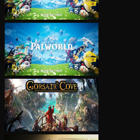
VIEW
VIEW