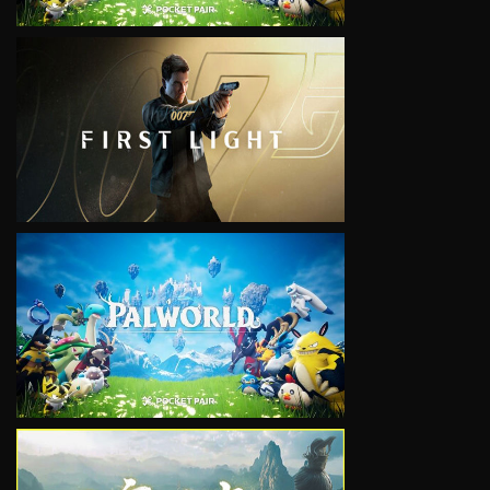
VIEW
VIEW