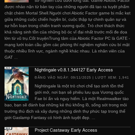
sở nghiên cứu dưới lòng đất. Game Abiotic Factor
được nhào nặn từ bàn tay của những người đã tạo ra tuyệt phẩm
chặt chém Mortal Shell.Người chơi Abiotic Factor game bị mắc kẹt
giữa những cuộc chiến huyền bí, cuộc thập tự chinh quân sự và
sự hỗn loạn trong chiến tranh vương quốc. Trò chơi thách thức
khả năng sinh tồn của những bộ óc vĩ đại nhất trước mối đe dọa
lớn từ vũ trụ.Cốt truyệnTrung tâm của Abiotic Factor PC là GATE -
mạng lưới toàn cầu gồm các phòng thí nghiệm nghiên cứu bí mật
thuộc nhiều lĩnh vực, ngành nghề khác nhau. Là nhân viên của
GAT ...
Nightingale v0.8.1.344127 Early Access
ĐĂNG VÀO NGÀY:
09/11/2025
| LƯỢT XEM: 1,941
Nightingale là một trò chơi chế tạo sinh tồn thế
giới mở, nơi bạn sẽ phiêu lưu qua Vương quốc
Fae bí ẩn và nguy hiểm. Là một Realmwalker táo
bạo, bạn sẽ đánh bại những kẻ thù khổng lồ, sống sót trong môi
trường thù địch và xây dựng những dinh thự phức tạp trong thế
giới Gaslamp Fantasy có hình ảnh tuyệt đẹp. ...
Project Castaway Early Access