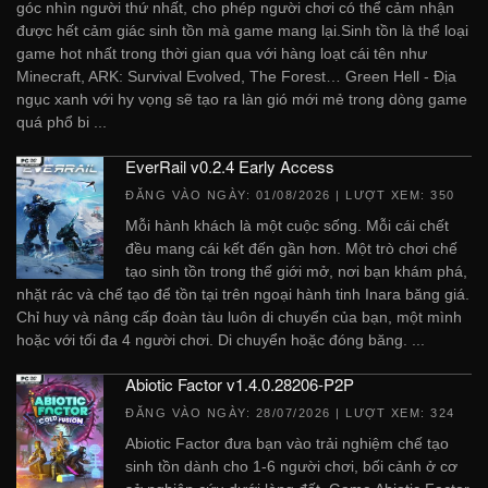
góc nhìn người thứ nhất, cho phép người chơi có thể cảm nhận
được hết cảm giác sinh tồn mà game mang lại.Sinh tồn là thể loại
game hot nhất trong thời gian qua với hàng loạt cái tên như
Minecraft, ARK: Survival Evolved, The Forest… Green Hell - Địa
ngục xanh với hy vọng sẽ tạo ra làn gió mới mẻ trong dòng game
quá phổ bi ...
EverRail v0.2.4 Early Access
ĐĂNG VÀO NGÀY:
01/08/2026
| LƯỢT XEM: 350
Mỗi hành khách là một cuộc sống. Mỗi cái chết
đều mang cái kết đến gần hơn. Một trò chơi chế
tạo sinh tồn trong thế giới mở, nơi bạn khám phá,
nhặt rác và chế tạo để tồn tại trên ngoại hành tinh Inara băng giá.
Chỉ huy và nâng cấp đoàn tàu luôn di chuyển của bạn, một mình
hoặc với tối đa 4 người chơi. Di chuyển hoặc đóng băng. ...
Abiotic Factor v1.4.0.28206-P2P
ĐĂNG VÀO NGÀY:
28/07/2026
| LƯỢT XEM: 324
Abiotic Factor đưa bạn vào trải nghiệm chế tạo
sinh tồn dành cho 1-6 người chơi, bối cảnh ở cơ