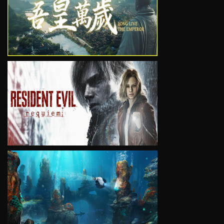
VIEW
VIEW
VIEW