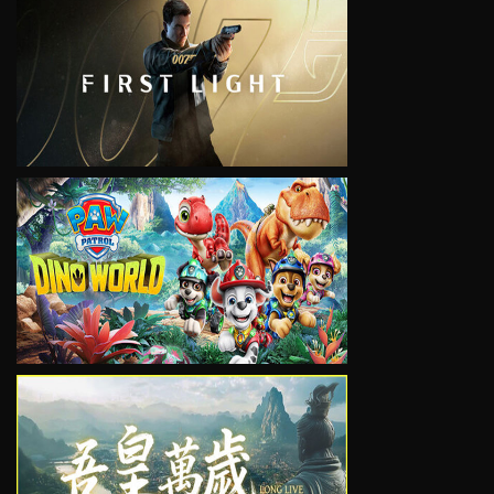
VIEW
VIEW
VIEW