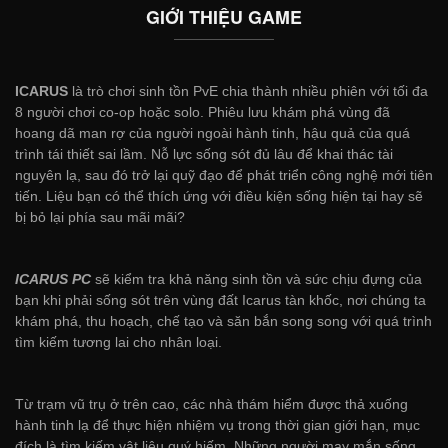
GIỚI THIỆU GAME
ICARUS
là trò chơi sinh tồn PvE chia thành nhiều phiên với tối đa
8 người chơi co-op hoặc solo. Phiêu lưu khám phá vùng đã
hoang dã man rợ của người ngoài hành tinh, hậu quả của quá
trình tái thiết sai lầm. Nỗ lực sống sót đủ lâu để khai thác tài
nguyên lạ, sau đó trở lại quỹ đạo để phát triển công nghệ mới tiên
tiến. Liệu bạn có thể thích ứng với điều kiện sống hiện tại hay sẽ
bị bỏ lại phía sau mãi mãi?
ICARUS PC
sẽ kiểm tra khả năng sinh tồn và sức chịu đựng của
bạn khi phải sống sót trên vùng đất Icarus tàn khốc, nơi chúng ta
khám phá, thu hoạch, chế tạo và săn bắn song song với quá trình
tìm kiếm tương lai cho nhân loại.
Từ trạm vũ trụ ở trên cao, các nhà thám hiểm được thả xuống
hành tinh lạ để thực hiện nhiệm vụ trong thời gian giới hạn, mục
đích là tìm kiếm vật liệu quý hiếm. Những người may mắn sống