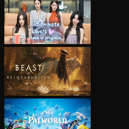
VIEW
VIEW
VIEW