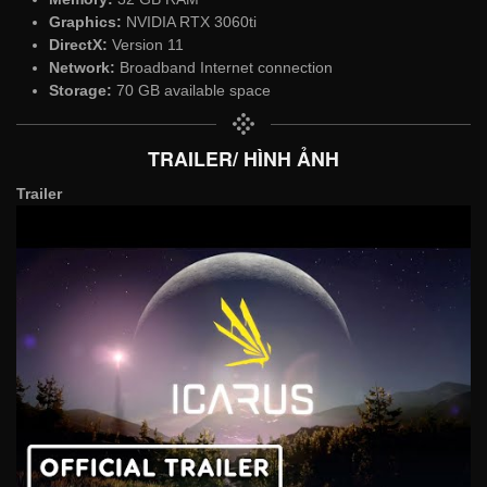
Graphics:
NVIDIA RTX 3060ti
DirectX:
Version 11
Network:
Broadband Internet connection
Storage:
70 GB available space
TRAILER/ HÌNH ẢNH
Trailer