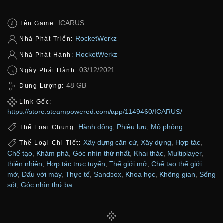
ICARUS
Tên Game:
RocketWerkz
Nhà Phát Triển:
RocketWerkz
Nhà Phát Hành:
03/12/2021
Ngày Phát Hành:
48 GB
Dung Lượng:
Link Gốc:
https://store.steampowered.com/app/1149460/ICARUS/
Hành động
,
Phiêu lưu
,
Mô phỏng
Thể Loại Chung:
Xây dựng căn cứ
,
Xây dựng
,
Hợp tác
,
Thể Loại Chi Tiết:
Chế tạo
,
Khám phá
,
Góc nhìn thứ nhất
,
Khai thác
,
Multiplayer
,
thiên nhiên
,
Hợp tác trực tuyến
,
Thế giới mở
,
Chế tạo thế giới
mở
,
Đấu với máy
,
Thực tế
,
Sandbox
,
Khoa học
,
Không gian
,
Sống
sót
,
Góc nhìn thứ ba