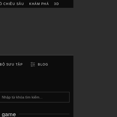
Ó CHIỀU SÂU
KHÁM PHÁ
3D
BỘ SƯU TẬP
BLOG
c game