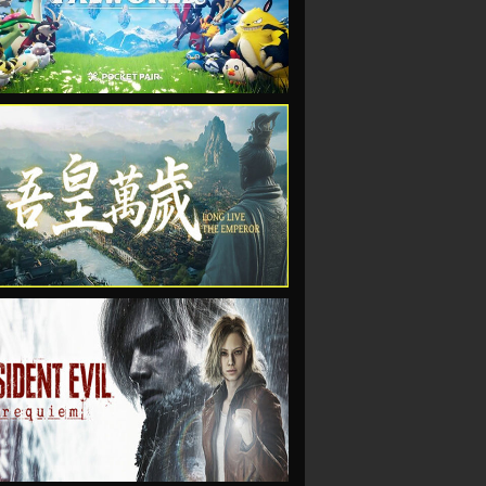
VIEW
VIEW