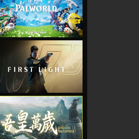
VIEW
VIEW
VIEW