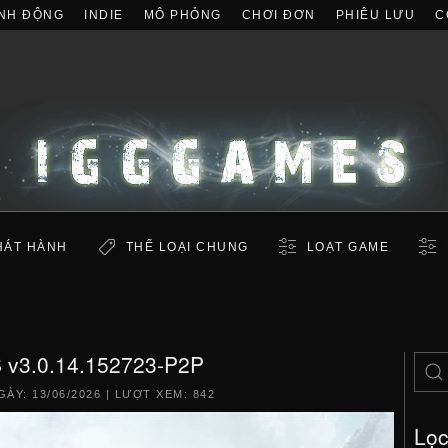
NH ĐỘNG
INDIE
MÔ PHỎNG
CHƠI ĐƠN
PHIÊU LƯU
C
HÁT HÀNH
THỂ LOẠI CHUNG
LOẠT GAME
 v3.0.14.152723-P2P
GÀY:
13/06/2026
| LƯỢT XEM: 842
Lọ