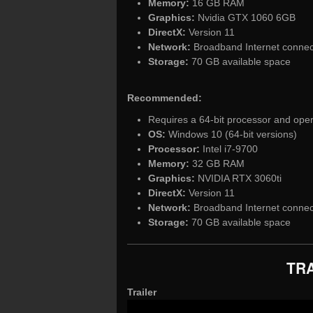
Memory:
16 GB RAM
Graphics:
Nvidia GTX 1060 6GB
DirectX:
Version 11
Network:
Broadband Internet connec
Storage:
70 GB available space
Recommended:
Requires a 64-bit processor and ope
OS:
Windows 10 (64-bit versions)
Processor:
Intel i7-9700
Memory:
32 GB RAM
Graphics:
NVIDIA RTX 3060ti
DirectX:
Version 11
Network:
Broadband Internet connec
Storage:
70 GB available space
TRA
Trailer