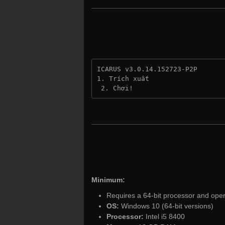
ICARUS v3.0.14.152723-P2P
1. Trích xuất
 2. Chơi!
Minimum:
Requires a 64-bit processor and ope
OS:
Windows 10 (64-bit versions)
Processor:
Intel i5 8400