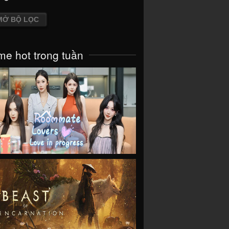
MỞ BỘ LỌC
e hot trong tuần
VIEW
VIEW