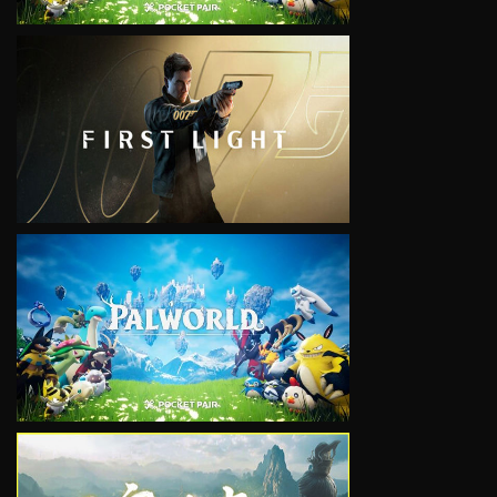
VIEW
VIEW