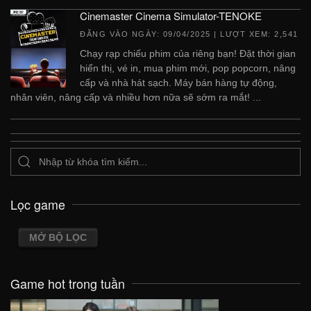
Cinemaster Cinema Simulator-TENOKE
ĐĂNG VÀO NGÀY:
09/04/2025
| LƯỢT XEM: 2,541
Chạy rạp chiếu phim của riêng bạn! Đặt thời gian
hiển thị, vé in, mua phim mới, pop popcorn, nâng
cấp và nhà hát sạch. Máy bán hàng tự động,
nhân viên, nâng cấp và nhiều hơn nữa sẽ sớm ra mắt! ...
Lọc game
MỞ BỘ LỌC
Game hot trong tuần