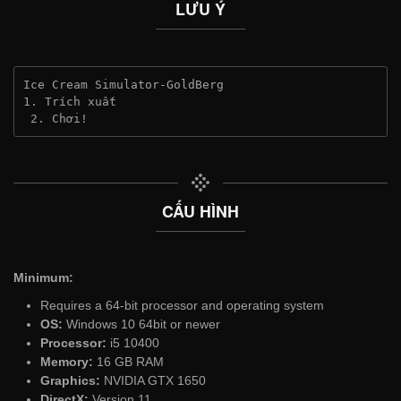
LƯU Ý
Ice Cream Simulator-GoldBerg
1. Trích xuất
 2. Chơi!
CẤU HÌNH
Minimum:
Requires a 64-bit processor and operating system
OS:
Windows 10 64bit or newer
Processor:
i5 10400
Memory:
16 GB RAM
Graphics:
NVIDIA GTX 1650
DirectX:
Version 11