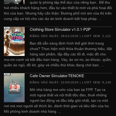
quản lý phòng tập thể dục của riêng bạn. Để thu
hút nhiều khách hàng hơn, đầu tư vào thiết bị mới và phá hoại đối
thủ của bạn. Nhưng hãy cẩn thận: Đường phố mờ ám của thị trấn
cung cấp cơ hội cho các dự án kinh doanh bất hợp pháp. ...
Clothing Store Simulator v1.0.1-P2P
ĐĂNG VÀO NGÀY:
28/01/2026
| LƯỢT XEM: 2,112
Bạn đã sẵn sàng định hình thế giới thời trang
chưa? Thực hiện một thỏa thuận thương hiệu, đặt
hàng sản phẩm, lấp đầy các lối đi, mặc đồ cho
ma-nơ-canh và bắt đầu bán hàng. Váy, áo sơ mi, áo khoác, quần,
quần áo ngủ, đồ lót, giày và nhiều thứ khác đang chờ bạn. ...
Cafe Owner Simulator-TENOKE
ĐĂNG VÀO NGÀY:
22/05/2024
| LƯỢT XEM: 9,140
Mở nhà hàng mơ ước của bạn tại FPP. Tạo ra
một ngoại thất và nội thất độc đáo, thuê những
người lao động và đầu bếp giỏi nhất, tạo ra một
nơi mà mọi người sẽ thích ăn, dành thời gian và tiêu tiền của họ.
Mô phỏng kinh doanh nhà hàng. ...