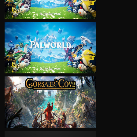
VIEW
VIEW