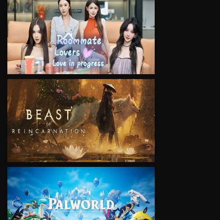
VIEW
VIEW
VIEW