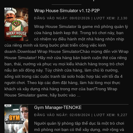
Wrap House Simulator v1.12-P2P
ĐĂNG VÀO NGÀY:
09/02/2026
| LƯỢT XEM: 2,130
Wrap House Simulator là game mô phỏng quản lý
cửa hàng bánh kẹp thịt. Trong trò chơi này, bạn
có nhiệm vụ điều hành một nhà hàng nhộn nhịp
của riêng mình và từng bước phát triển công việc kinh
doanh.Download Wrap House SimulatorChào mừng đến với Wrap
House Simulator! Hãy mở cửa hàng bán bánh cuộn thịt của riêng
bạn, thái, nướng và phục vụ mọi kiểu khách hàng trong trò chơi
nấu ăn sôi động này. Tùy chỉnh cửa hàng, làm chủ lò nướng,
sống sót trong các cuộc tranh tài solo hoặc hợp tác với tối đa 4
người chơi. Theo kịp các đơn đặt hàng, làm hài lòng mọi thực
khách và xây dựng nhà hàng trong mơ của bạn!Trong Wrap
House Simulator game, hãy bước vào ...
Gym Manager-TENOKE
ĐĂNG VÀO NGÀY:
02/08/2024
| LƯỢT XEM: 9,227
Người quản lý phòng tập thể dục là một trò chơi
mô phỏng nơi bạn có thể xây dựng, mở rộng và