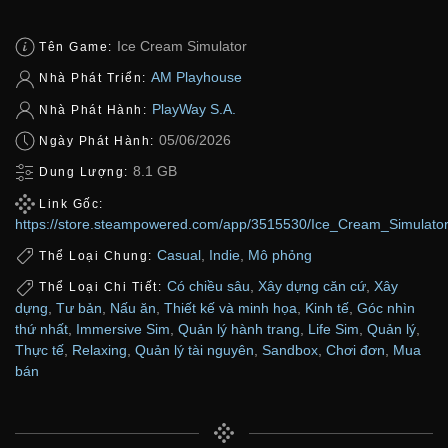
Ice Cream Simulator
Tên Game:
AM Playhouse
Nhà Phát Triển:
PlayWay S.A.
Nhà Phát Hành:
05/06/2026
Ngày Phát Hành:
8.1 GB
Dung Lượng:
Link Gốc:
https://store.steampowered.com/app/3515530/Ice_Cream_Simulator
Casual
,
Indie
,
Mô phỏng
Thể Loại Chung:
Có chiều sâu
,
Xây dựng căn cứ
,
Xây
Thể Loại Chi Tiết:
dựng
,
Tư bản
,
Nấu ăn
,
Thiết kế và minh họa
,
Kinh tế
,
Góc nhìn
thứ nhất
,
Immersive Sim
,
Quản lý hành trang
,
Life Sim
,
Quản lý
,
Thực tế
,
Relaxing
,
Quản lý tài nguyên
,
Sandbox
,
Chơi đơn
,
Mua
bán