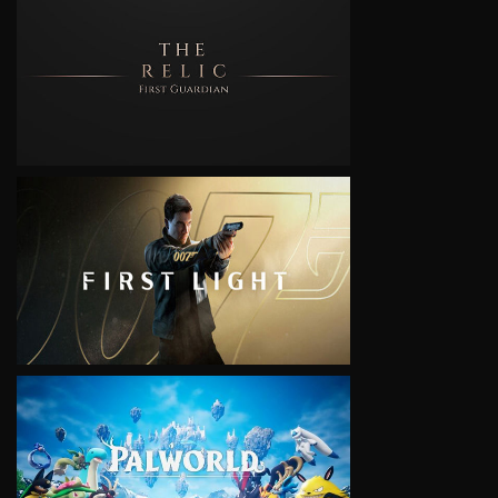
VIEW
VIEW
VIEW