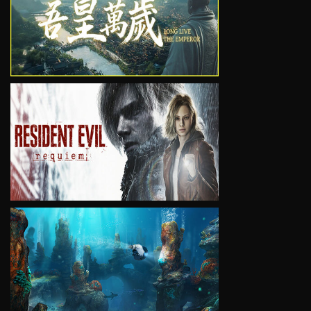
VIEW
VIEW
VIEW