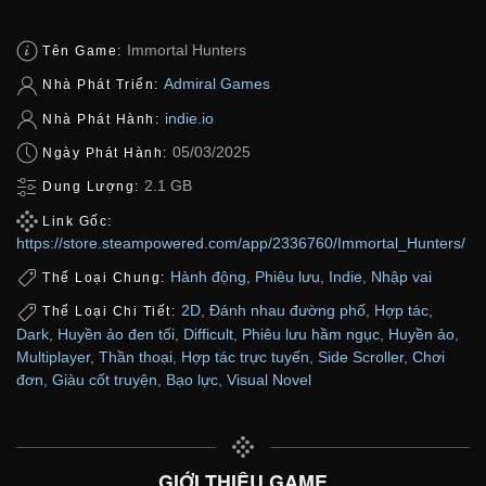
Immortal Hunters
Tên Game:
Admiral Games
Nhà Phát Triển:
indie.io
Nhà Phát Hành:
05/03/2025
Ngày Phát Hành:
2.1 GB
Dung Lượng:
Link Gốc:
https://store.steampowered.com/app/2336760/Immortal_Hunters/
Hành động
,
Phiêu lưu
,
Indie
,
Nhập vai
Thể Loại Chung:
2D
,
Đánh nhau đường phố
,
Hợp tác
,
Thể Loại Chi Tiết:
Dark
,
Huyền ảo đen tối
,
Difficult
,
Phiêu lưu hầm ngục
,
Huyền ảo
,
Multiplayer
,
Thần thoại
,
Hợp tác trực tuyến
,
Side Scroller
,
Chơi
đơn
,
Giàu cốt truyện
,
Bạo lực
,
Visual Novel
GIỚI THIỆU GAME