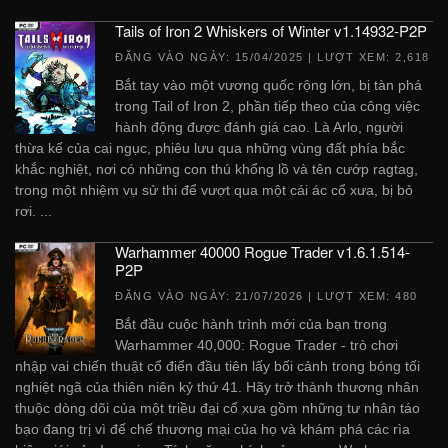
Tails of Iron 2 Whiskers of Winter v1.14932-P2P
ĐĂNG VÀO NGÀY:
15/04/2025
| LƯỢT XEM: 2,618
Bắt tay vào một vương quốc rộng lớn, bị tàn phá
trong Tail of Iron 2, phần tiếp theo của công việc
hành động được đánh giá cao. Là Arlo, người
thừa kế của cai ngục, phiêu lưu qua những vùng đất phía bắc
khắc nghiệt, nơi có những con thú khổng lồ và tên cướp ragtag,
trong một nhiệm vụ sử thi để vượt qua một cái ác cổ xưa, bị bỏ
rơi. ...
Warhammer 40000 Rogue Trader v1.6.1.514-
P2P
ĐĂNG VÀO NGÀY:
21/07/2026
| LƯỢT XEM: 480
Bắt đầu cuộc hành trình mới của bạn trong
Warhammer 40,000: Rogue Trader - trò chơi
nhập vai chiến thuật cổ điển đầu tiên lấy bối cảnh trong bóng tối
nghiệt ngã của thiên niên kỷ thứ 41. Hãy trở thành thương nhân
thuộc dòng dõi của một triều đại cổ xưa gồm những tư nhân táo
bạo đang trị vì đế chế thương mại của họ và khám phá các rìa