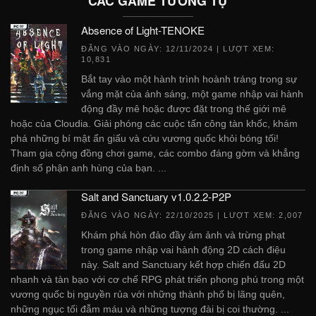
CÁC GAME TƯƠNG TỰ
Absence of Light-TENOKE
ĐĂNG VÀO NGÀY:
12/11/2024
| LƯỢT XEM:
10,831
Bắt tay vào một hành trình hoành tráng trong sự
vắng mặt của ánh sáng, một game nhập vai hành
động đầy mê hoặc được đặt trong thế giới mê
hoặc của Cloudia. Giải phóng các cuộc tấn công tàn khốc, khám
phá những bí mật ẩn giấu và cứu vương quốc khỏi bóng tối!
Tham gia cộng đồng chơi game, các combo đáng gờm và khẳng
định số phận anh hùng của bạn. ...
Salt and Sanctuary v1.0.2.2-P2P
ĐĂNG VÀO NGÀY:
22/10/2025
| LƯỢT XEM: 2,007
Khám phá hòn đảo đầy ám ảnh và trừng phạt
trong game nhập vai hành động 2D cách điệu
này. Salt and Sanctuary kết hợp chiến đấu 2D
nhanh và tàn bạo với cơ chế RPG phát triển phong phú trong một
vương quốc bị nguyền rủa với những thành phố bị lãng quên,
những ngục tối đẫm máu và những tượng đài bị coi thường. ...