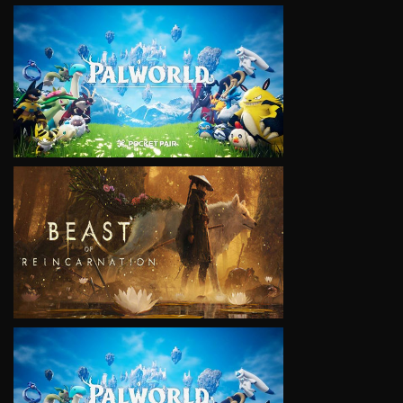
VIEW
VIEW
VIEW