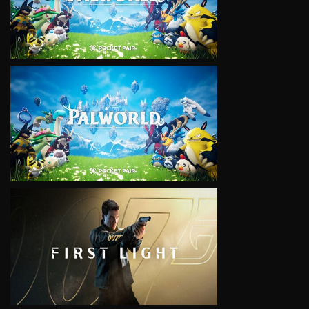
VIEW
VIEW