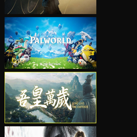
VIEW
VIEW