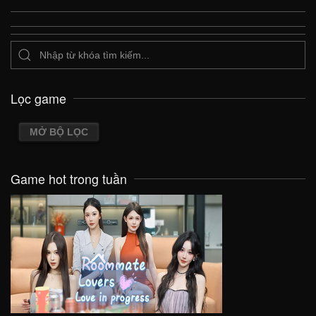
Lọc game
MỞ BỘ LỌC
Game hot trong tuần
VIEW