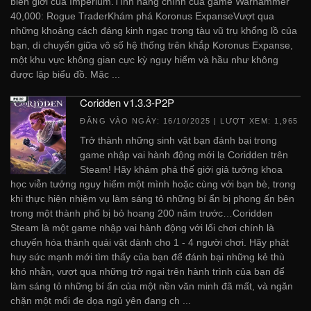
biên giới của Imperium.Tính năng chính của game Warhammer
40,000: Rogue TraderKhám phá Koronus ExpanseVượt qua
những khoảng cách đáng kinh ngạc trong tàu vũ trụ khổng lồ của
bạn, di chuyển giữa vô số hệ thống trên khắp Koronus Expanse,
một khu vực không gian cực kỳ nguy hiểm và hầu như không
được lập biểu đồ. Mặc ...
Coridden v1.3.3-P2P
ĐĂNG VÀO NGÀY:
16/10/2025
| LƯỢT XEM: 1,965
Trở thành những sinh vật bạn đánh bại trong
game nhập vai hành động mới lạ Coridden trên
Steam! Hãy khám phá thế giới giả tưởng khoa
học viễn tưởng nguy hiểm một mình hoặc cùng với bạn bè, trong
khi thực hiện nhiệm vụ làm sáng tỏ những bí ẩn bị phong ấn bên
trong một thành phố bị bỏ hoang 200 năm trước…Coridden
Steam là một game nhập vai hành động với lối chơi chính là
chuyển hóa thành quái vật dành cho 1 - 4 người chơi. Hãy phát
huy sức mạnh mới tìm thấy của bạn để đánh bại những kẻ thù
khó nhằn, vượt qua những trở ngại trên hành trình của bạn để
làm sáng tỏ những bí ẩn của một nền văn minh đã mất, và ngăn
chặn một mối đe dọa ngủ yên đang ch ...