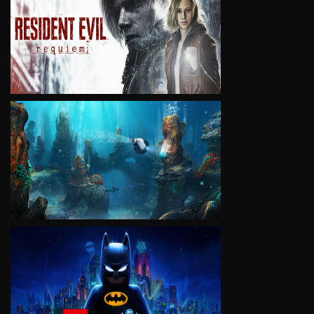
VIEW
VIEW
VIEW