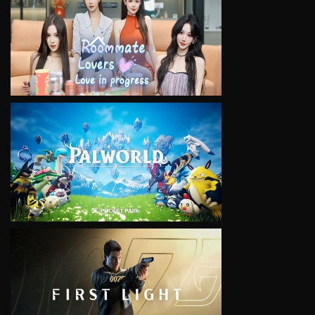
VIEW
VIEW
VIEW