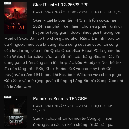
Sker Ritual v1.3.3.25626-P2P
ĐĂNG VÀO NGÀY:
19/03/2026
| LƯỢT XEM: 1,728
Sker Ritual là bom tấn FPS sinh tồn co-op năm
2024, sản phẩm kế nhiệm cho siêu phẩm kinh dị
huyền bí từng giành được nhiều giải thưởng lớn -
Maid of Sker. Bạn có thể chơi game Sker Ritual 1 mình hoặc tối
đa 4 người, mục tiêu là cùng nhau sống sót sau cuộc tấn công
của lực lượng siêu nhiên Quite Ones.Sker Ritual PC là game hot
của Wales Interactive, vừa ra mắt trên cửa hàng Steam. Đây là
dạng game bắn súng sinh tồn hợp tác kiểu Ready or Not, hỗ trợ
đa nền tảng trên PS5, Xbox Series X/S và cho máy tính.Cốt
truyệnVào năm 1941, sau khi Elisabeth Williams vừa chinh phục
Đảo Sker và mở rộng quyền thống trị bằng Siren’s Song. Con gái
bà là Arianwen ...
Paradises Secrets-TENOKE
ĐĂNG VÀO NGÀY:
28/12/2024
| LƯỢT XEM:
11,236
Sau khi chấp nhận lời mời từ Công ty Thiên
đường sau các sự kiện chúng tôi đã trải qua,