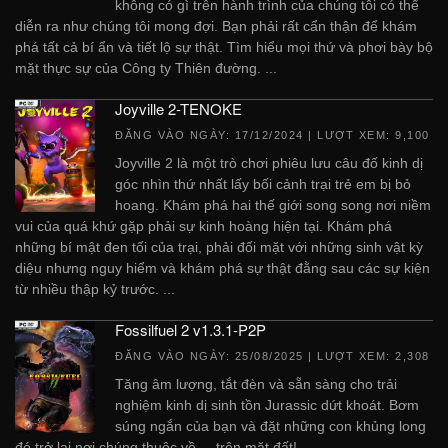
không có gì trên hành trình của chúng tôi có thể
diễn ra như chúng tôi mong đợi. Bạn phải rất cẩn thận để khám
phá tất cả bí ẩn và tiết lộ sự thật. Tìm hiểu mọi thứ và phơi bày bộ
mặt thực sự của Công ty Thiên đường. ...
Joyville 2-TENOKE
ĐĂNG VÀO NGÀY:
17/12/2024
| LƯỢT XEM: 9,100
Joyville 2 là một trò chơi phiêu lưu câu đố kinh dị
góc nhìn thứ nhất lấy bối cảnh trại trẻ em bị bỏ
hoang. Khám phá hai thế giới song song nơi niềm
vui của quá khứ gặp phải sự kinh hoàng hiện tại. Khám phá
những bí mật đen tối của trại, phải đối mặt với những sinh vật kỳ
diệu nhưng nguy hiểm và khám phá sự thật đằng sau các sự kiện
từ nhiều thập kỷ trước. ...
Fossilfuel 2 v1.3.1-P2P
ĐĂNG VÀO NGÀY:
25/08/2025
| LƯỢT XEM: 2,308
Tăng âm lượng, tắt đèn và sẵn sàng cho trải
nghiệm kinh dị sinh tồn Jurassic dứt khoát. Bơm
súng ngắn của bạn và đặt những con khủng long
đó trở lại nơi chúng thuộc về ... trên mặt đất! ...