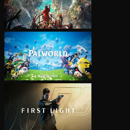
VIEW
VIEW
VIEW