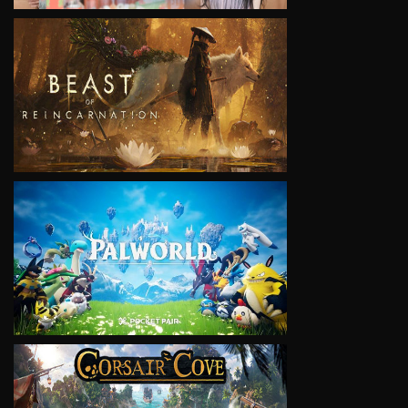
VIEW
VIEW