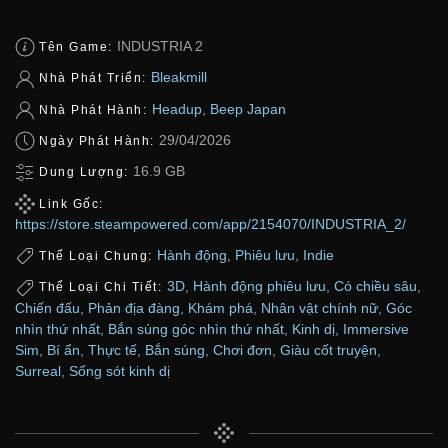
INDUSTRIA 2
Tên Game:
Bleakmill
Nhà Phát Triển:
Headup
,
Beep Japan
Nhà Phát Hành:
29/04/2026
Ngày Phát Hành:
16.9 GB
Dung Lượng:
Link Gốc:
https://store.steampowered.com/app/2154070/INDUSTRIA_2/
Hành động
,
Phiêu lưu
,
Indie
Thể Loại Chung:
3D
,
Hành động phiêu lưu
,
Có chiều sâu
,
Thể Loại Chi Tiết:
Chiến đấu
,
Phản địa đàng
,
Khám phá
,
Nhân vật chính nữ
,
Góc
nhìn thứ nhất
,
Bắn súng góc nhìn thứ nhất
,
Kinh dị
,
Immersive
Sim
,
Bí ẩn
,
Thực tế
,
Bắn súng
,
Chơi đơn
,
Giàu cốt truyện
,
Surreal
,
Sống sót kinh dị