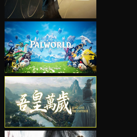
VIEW
VIEW