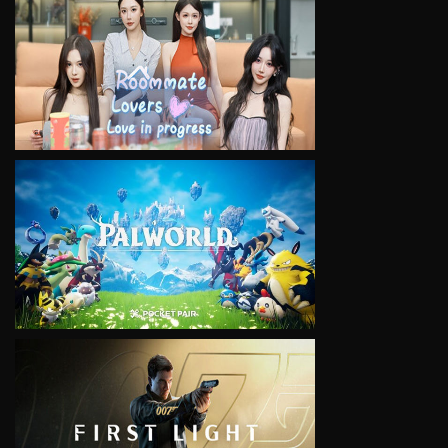
VIEW
VIEW
VIEW