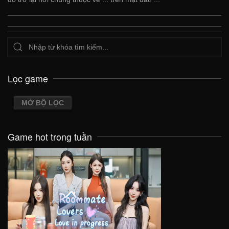
Lọc game
MỞ BỘ LỌC
Game hot trong tuần
VIEW