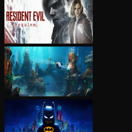
VIEW
VIEW
VIEW