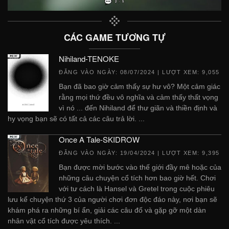
CÁC GAME TƯƠNG TỰ
Nihiland-TENOKE
ĐĂNG VÀO NGÀY:
08/07/2024
| LƯỢT XEM: 9,055
Bạn đã bao giờ cảm thấy sự hư vô? Một cảm giác
rằng mọi thứ đều vô nghĩa và cảm thấy thất vọng
vì nó ... đến Nihiland để thư giãn và thiền định và
hy vọng bạn sẽ có tất cả các câu trả lời. ...
Once A Tale-SKIDROW
ĐĂNG VÀO NGÀY:
19/04/2024
| LƯỢT XEM: 9,395
Bạn được mời bước vào thế giới đầy mê hoặc của
những câu chuyện cổ tích hơn bao giờ hết. Chơi
với tư cách là Hansel và Gretel trong cuộc phiêu
lưu kể chuyện thứ 3 của người chơi đơn độc đáo này, nơi bạn sẽ
khám phá ra những bí ẩn, giải các câu đố và gặp gỡ một dàn
nhân vật cổ tích được yêu thích. ...