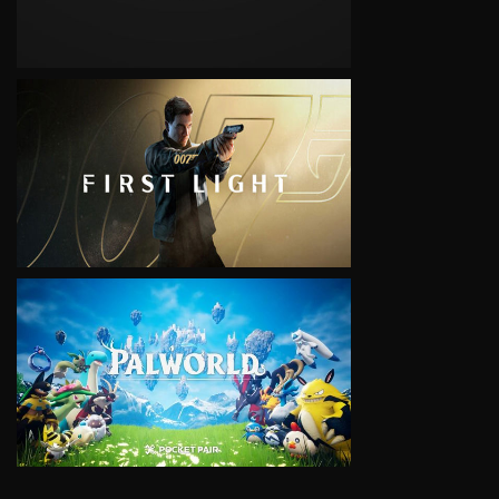
VIEW
VIEW