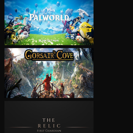
VIEW
VIEW
VIEW