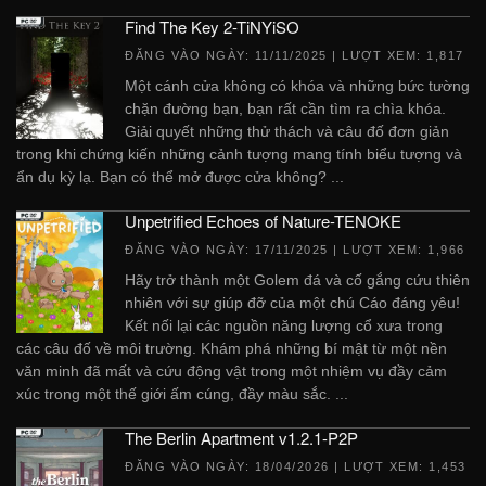
Find The Key 2-TiNYiSO
ĐĂNG VÀO NGÀY:
11/11/2025
| LƯỢT XEM: 1,817
Một cánh cửa không có khóa và những bức tường
chặn đường bạn, bạn rất cần tìm ra chìa khóa.
Giải quyết những thử thách và câu đố đơn giản
trong khi chứng kiến ​​những cảnh tượng mang tính biểu tượng và
ẩn dụ kỳ lạ. Bạn có thể mở được cửa không? ...
Unpetrified Echoes of Nature-TENOKE
ĐĂNG VÀO NGÀY:
17/11/2025
| LƯỢT XEM: 1,966
Hãy trở thành một Golem đá và cố gắng cứu thiên
nhiên với sự giúp đỡ của một chú Cáo đáng yêu!
Kết nối lại các nguồn năng lượng cổ xưa trong
các câu đố về môi trường. Khám phá những bí mật từ một nền
văn minh đã mất và cứu động vật trong một nhiệm vụ đầy cảm
xúc trong một thế giới ấm cúng, đầy màu sắc. ...
The Berlin Apartment v1.2.1-P2P
ĐĂNG VÀO NGÀY:
18/04/2026
| LƯỢT XEM: 1,453