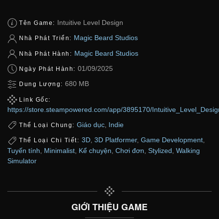
Intuitive Level Design
Tên Game:
Magic Beard Studios
Nhà Phát Triển:
Magic Beard Studios
Nhà Phát Hành:
01/09/2025
Ngày Phát Hành:
680 MB
Dung Lượng:
Link Gốc:
https://store.steampowered.com/app/3895170/Intuitive_Level_Desig
Giáo dục
,
Indie
Thể Loại Chung:
3D
,
3D Platformer
,
Game Development
,
Thể Loại Chi Tiết:
Tuyến tính
,
Minimalist
,
Kể chuyện
,
Chơi đơn
,
Stylized
,
Walking
Simulator
GIỚI THIỆU GAME