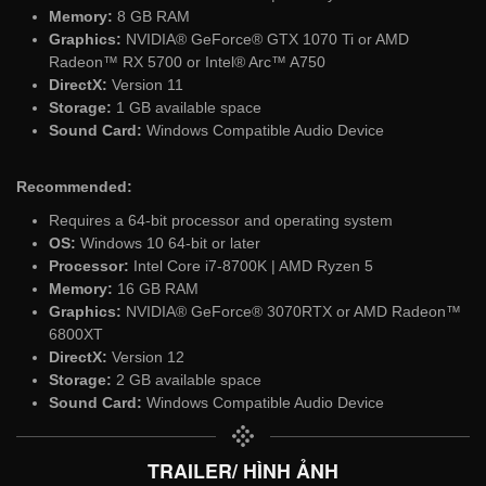
Memory:
8 GB RAM
Graphics:
NVIDIA® GeForce® GTX 1070 Ti or AMD
Radeon™ RX 5700 or Intel® Arc™ A750
DirectX:
Version 11
Storage:
1 GB available space
Sound Card:
Windows Compatible Audio Device
Recommended:
Requires a 64-bit processor and operating system
OS:
Windows 10 64-bit or later
Processor:
Intel Core i7-8700K | AMD Ryzen 5
Memory:
16 GB RAM
Graphics:
NVIDIA® GeForce® 3070RTX or AMD Radeon™
6800XT
DirectX:
Version 12
Storage:
2 GB available space
Sound Card:
Windows Compatible Audio Device
TRAILER/ HÌNH ẢNH