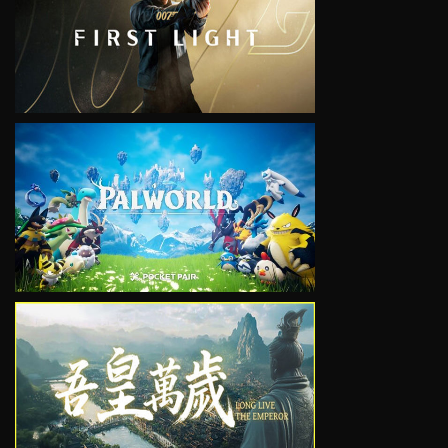
VIEW
VIEW
VIEW