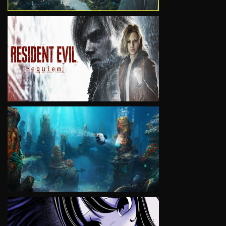
VIEW
VIEW