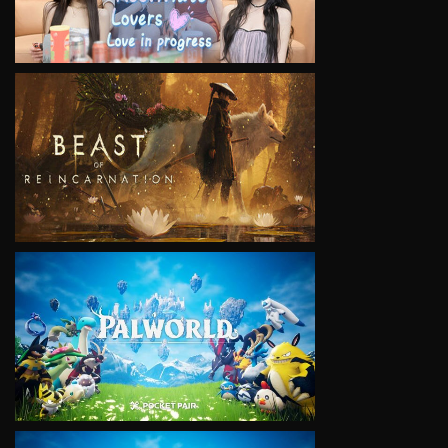
VIEW
VIEW