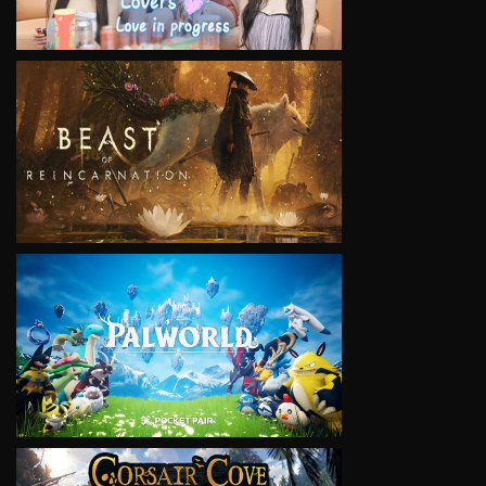
VIEW
VIEW