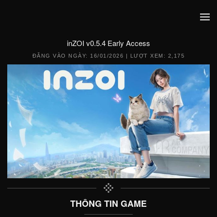
inZOI v0.5.4 Early Access
ĐĂNG VÀO NGÀY:
16/01/2026
| LƯỢT XEM: 2,175
THÔNG TIN GAME