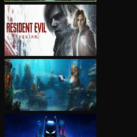
VIEW
VIEW