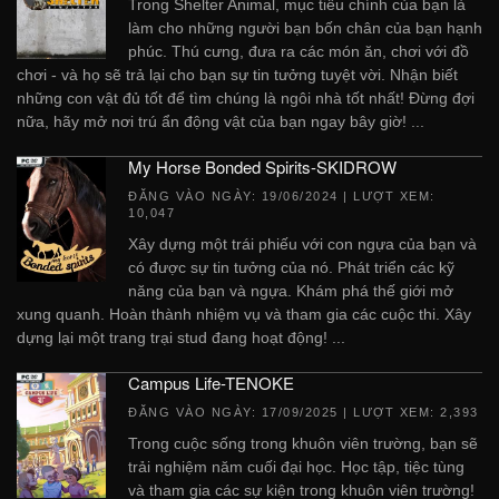
Trong Shelter Animal, mục tiêu chính của bạn là
làm cho những người bạn bốn chân của bạn hạnh
phúc. Thú cưng, đưa ra các món ăn, chơi với đồ
chơi - và họ sẽ trả lại cho bạn sự tin tưởng tuyệt vời. Nhận biết
những con vật đủ tốt để tìm chúng là ngôi nhà tốt nhất! Đừng đợi
nữa, hãy mở nơi trú ẩn động vật của bạn ngay bây giờ! ...
My Horse Bonded Spirits-SKIDROW
ĐĂNG VÀO NGÀY:
19/06/2024
| LƯỢT XEM:
10,047
Xây dựng một trái phiếu với con ngựa của bạn và
có được sự tin tưởng của nó. Phát triển các kỹ
năng của bạn và ngựa. Khám phá thế giới mở
xung quanh. Hoàn thành nhiệm vụ và tham gia các cuộc thi. Xây
dựng lại một trang trại stud đang hoạt động! ...
Campus Life-TENOKE
ĐĂNG VÀO NGÀY:
17/09/2025
| LƯỢT XEM: 2,393
Trong cuộc sống trong khuôn viên trường, bạn sẽ
trải nghiệm năm cuối đại học. Học tập, tiệc tùng
và tham gia các sự kiện trong khuôn viên trường!