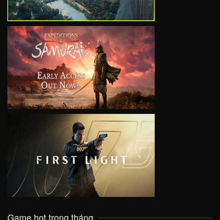
VIEW
VIEW
Game hot trong tháng