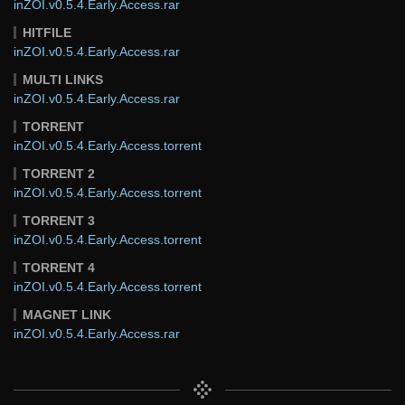
inZOI.v0.5.4.Early.Access.rar
HITFILE
inZOI.v0.5.4.Early.Access.rar
MULTI LINKS
inZOI.v0.5.4.Early.Access.rar
TORRENT
inZOI.v0.5.4.Early.Access.torrent
TORRENT 2
inZOI.v0.5.4.Early.Access.torrent
TORRENT 3
inZOI.v0.5.4.Early.Access.torrent
TORRENT 4
inZOI.v0.5.4.Early.Access.torrent
MAGNET LINK
inZOI.v0.5.4.Early.Access.rar