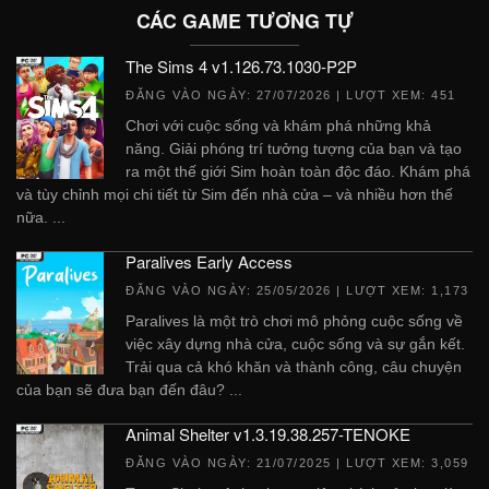
CÁC GAME TƯƠNG TỰ
The Sims 4 v1.126.73.1030-P2P
ĐĂNG VÀO NGÀY:
27/07/2026
| LƯỢT XEM: 451
Chơi với cuộc sống và khám phá những khả
năng. Giải phóng trí tưởng tượng của bạn và tạo
ra một thế giới Sim hoàn toàn độc đáo. Khám phá
và tùy chỉnh mọi chi tiết từ Sim đến nhà cửa – và nhiều hơn thế
nữa. ...
Paralives Early Access
ĐĂNG VÀO NGÀY:
25/05/2026
| LƯỢT XEM: 1,173
Paralives là một trò chơi mô phỏng cuộc sống về
việc xây dựng nhà cửa, cuộc sống và sự gắn kết.
Trải qua cả khó khăn và thành công, câu chuyện
của bạn sẽ đưa bạn đến đâu? ...
Animal Shelter v1.3.19.38.257-TENOKE
ĐĂNG VÀO NGÀY:
21/07/2025
| LƯỢT XEM: 3,059