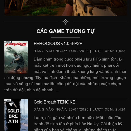
CÁC GAME TƯƠNG TỰ
FEROCIOUS v1.0.6-P2P
ĐĂNG VÀO NGÀY:
14/02/2026
| LƯỢT XEM: 1,883
Đắm chìm trong cuộc phiêu lưu FPS sinh tồn. Bị
mắc kẹt trên một hòn đảo nguy hiểm, phải đối
mặt với lính đánh thuê, khủng long và hệ sinh thái
sôi động nhưng đầy thù địch. Khám phá những môi trường ngoạn
mục và sống sót sau sự tấn công dữ dội của những cuộc chạm
trán dữ dội, nhịp độ nhanh. ...
Cold Breath-TENOKE
ĐĂNG VÀO NGÀY:
25/04/2025
| LƯỢT XEM: 2,424
Lạnh, sói, gấu và nhiều hơn nữa. Một cuộc đấu
tranh để sinh tồn ở phía bắc Na Uy. Cải thiện kỹ
năng của bạn và chống lại những thách thức