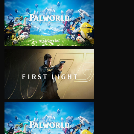
VIEW
VIEW
VIEW