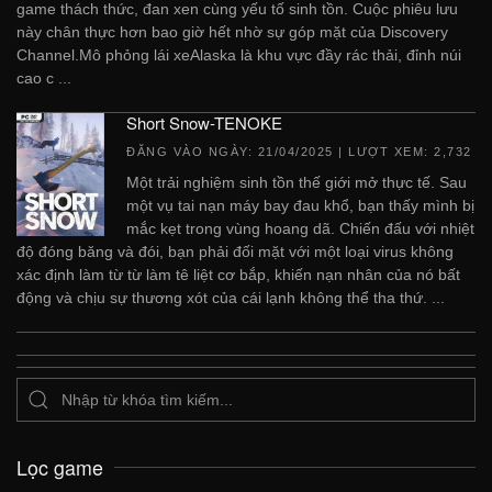
game thách thức, đan xen cùng yếu tố sinh tồn. Cuộc phiêu lưu
này chân thực hơn bao giờ hết nhờ sự góp mặt của Discovery
Channel.Mô phỏng lái xeAlaska là khu vực đầy rác thải, đỉnh núi
cao c ...
Short Snow-TENOKE
ĐĂNG VÀO NGÀY:
21/04/2025
| LƯỢT XEM: 2,732
Một trải nghiệm sinh tồn thế giới mở thực tế. Sau
một vụ tai nạn máy bay đau khổ, bạn thấy mình bị
mắc kẹt trong vùng hoang dã. Chiến đấu với nhiệt
độ đóng băng và đói, bạn phải đối mặt với một loại virus không
xác định làm từ từ làm tê liệt cơ bắp, khiến nạn nhân của nó bất
động và chịu sự thương xót của cái lạnh không thể tha thứ. ...
Lọc game