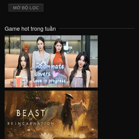
MỞ BỘ LỌC
Game hot trong tuần
VIEW
VIEW