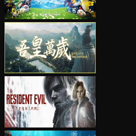
VIEW
VIEW