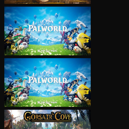
VIEW
VIEW