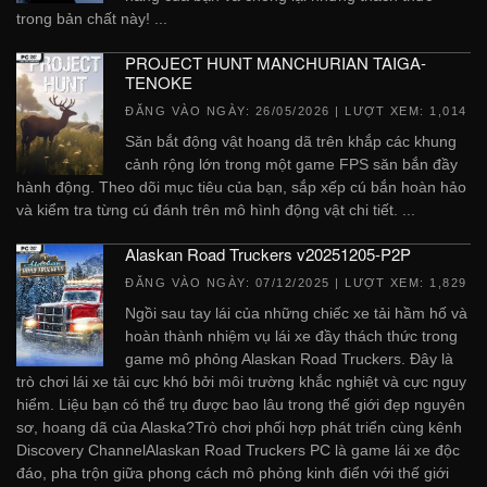
trong bản chất này! ...
PROJECT HUNT MANCHURIAN TAIGA-
TENOKE
ĐĂNG VÀO NGÀY:
26/05/2026
| LƯỢT XEM: 1,014
Săn bắt động vật hoang dã trên khắp các khung
cảnh rộng lớn trong một game FPS săn bắn đầy
hành động. Theo dõi mục tiêu của bạn, sắp xếp cú bắn hoàn hảo
và kiểm tra từng cú đánh trên mô hình động vật chi tiết. ...
Alaskan Road Truckers v20251205-P2P
ĐĂNG VÀO NGÀY:
07/12/2025
| LƯỢT XEM: 1,829
Ngồi sau tay lái của những chiếc xe tải hầm hố và
hoàn thành nhiệm vụ lái xe đầy thách thức trong
game mô phỏng Alaskan Road Truckers. Đây là
trò chơi lái xe tải cực khó bởi môi trường khắc nghiệt và cực nguy
hiểm. Liệu bạn có thể trụ được bao lâu trong thế giới đẹp nguyên
sơ, hoang dã của Alaska?Trò chơi phối hợp phát triển cùng kênh
Discovery ChannelAlaskan Road Truckers PC là game lái xe độc
đáo, pha trộn giữa phong cách mô phỏng kinh điển với thế giới