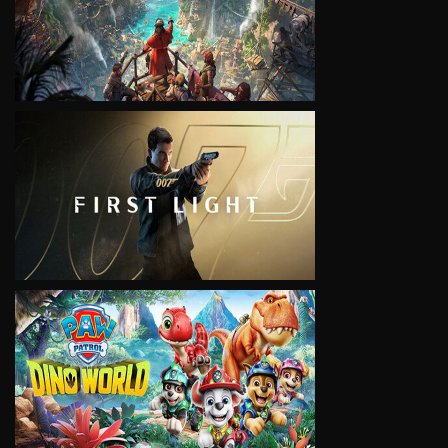
VIEW
VIEW
VIEW