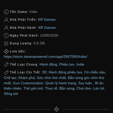
Iridio
Tên Game:
KR Games
Nhà Phát Triển:
KR Games
Nhà Phát Hành:
14/05/2026
Ngày Phát Hành:
6.6 GB
Dung Lượng:
Link Gốc:
https://store.steampowered.com/app/2587590/Iridio/
Hành động
,
Phiêu lưu
,
Indie
Thể Loại Chung:
3D
,
Hành động phiêu lưu
,
Có chiều sâu
,
Thể Loại Chi Tiết:
Chế tạo
,
Khám phá
,
Góc nhìn thứ nhất
,
Bắn súng góc nhìn thứ
nhất
,
Gun Customization
,
Quản lý hành trang
,
Suy luận
,
Bí ẩn
,
thiên nhiên
,
Thế giới mở
,
Thực tế
,
Bắn súng
,
Chơi đơn
,
Lén lút
,
Sống sót