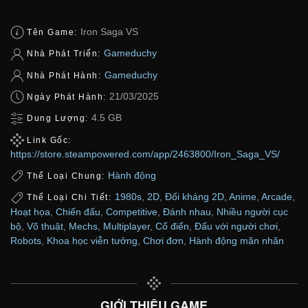
Iron Saga VS
Tên Game:
Gameduchy
Nhà Phát Triển:
Gameduchy
Nhà Phát Hành:
21/03/2025
Ngày Phát Hành:
4.5 GB
Dung Lượng:
Link Gốc:
https://store.steampowered.com/app/2463800/Iron_Saga_VS/
Hành động
Thể Loại Chung:
1980s
,
2D
,
Đối kháng 2D
,
Anime
,
Arcade
,
Thể Loại Chi Tiết:
Hoạt họa
,
Chiến đấu
,
Competitive
,
Đánh nhau
,
Nhiều người cục
bộ
,
Võ thuật
,
Mechs
,
Multiplayer
,
Cổ điển
,
Đấu với người chơi
,
Robots
,
Khoa học viễn tưởng
,
Chơi đơn
,
Hành động mãn nhãn
GIỚI THIỆU GAME