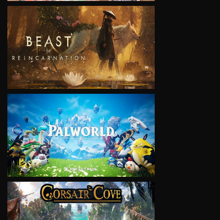
VIEW
VIEW