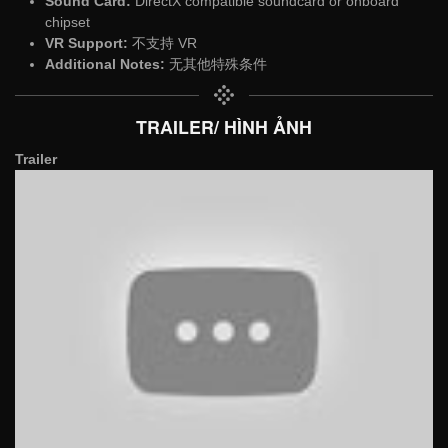
Sound Card:
DirectX compatible soundcard or onboard
chipset
VR Support:
不支持 VR
Additional Notes:
无其他特殊条件
TRAILER/ HÌNH ẢNH
Trailer