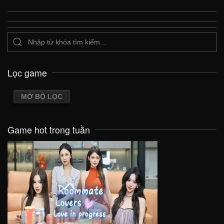
Lọc game
MỞ BỘ LỌC
Game hot trong tuần
VIEW