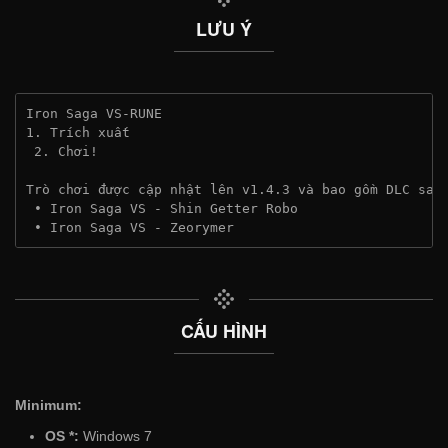
LƯU Ý
Iron Saga VS-RUNE
1. Trích xuất
 2. Chơi!
Trò chơi được cập nhật lên v1.4.3 và bao gồm DLC sau
 • Iron Saga VS - Shin Getter Robo
 • Iron Saga VS - Zeorymer
CẤU HÌNH
Minimum:
OS *:
Windows 7