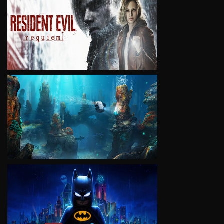
VIEW
VIEW
VIEW