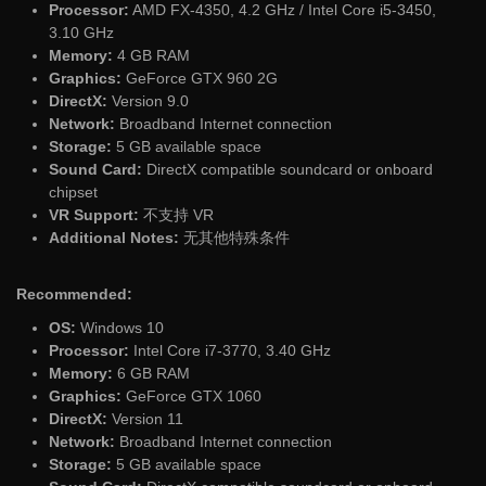
Processor:
AMD FX-4350, 4.2 GHz / Intel Core i5-3450,
3.10 GHz
Memory:
4 GB RAM
Graphics:
GeForce GTX 960 2G
DirectX:
Version 9.0
Network:
Broadband Internet connection
Storage:
5 GB available space
Sound Card:
DirectX compatible soundcard or onboard
chipset
VR Support:
不支持 VR
Additional Notes:
无其他特殊条件
Recommended:
OS:
Windows 10
Processor:
Intel Core i7-3770, 3.40 GHz
Memory:
6 GB RAM
Graphics:
GeForce GTX 1060
DirectX:
Version 11
Network:
Broadband Internet connection
Storage:
5 GB available space