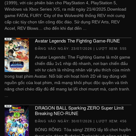
(1999), với các phiên bản cho PlayStation 4, PlayStation 5,
Windows và Xbox Series X/S, ra mắt ngày 21/4/2025.Download
game FATAL FURY: City of the WolvesHệ thống REV mới cung
cấp các tùy chọn tấn công độc đáo. Sử dụng REV Arts, REV
Accel, REV Blows… cho đến khi đạt đến ...
Avatar Legends The Fighting Game-RUNE
ĐĂNG VÀO NGÀY:
23/07/2026
| LƯỢT XEM: 555
Avatar Legends: The Fighting Game là một game
chiến đấu 1v1 nhịp độ nhanh, nơi bạn chiến đấu
với tư cách là những nhân vật yêu thích của mình
trong loạt phim Avatar. Nổi bật với hoạt hình 2D vẽ tay đúng với
nguồn gốc của loạt phim, mã mạng khôi phục độc quyền và tính
năng chơi chéo đầy đủ để mang lại lối chơi mượt mà, cạnh tranh.
...
DRAGON BALL Sparking ZERO Super Limit
Breaking NEO-RUNE
ĐĂNG VÀO NGÀY:
30/07/2026
| LƯỢT XEM: 456
BÓNG RỒNG: Tỏa sáng! ZERO lấy lối chơi huyền
thoại của dòng Budokai Tenkaichi và nâng nó lên