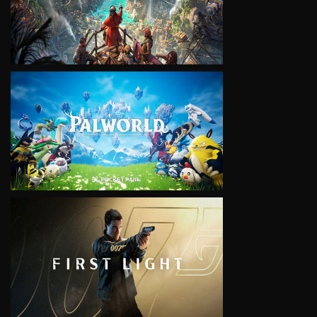
VIEW
VIEW
VIEW