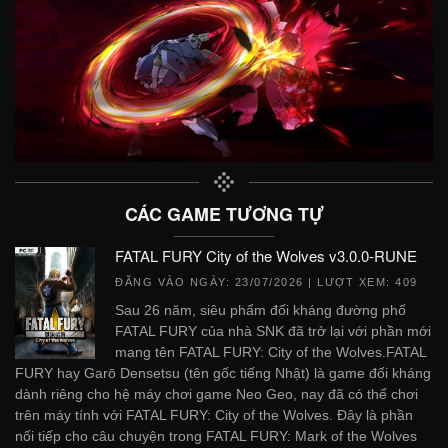
CÁC GAME TƯƠNG TỰ
FATAL FURY City of the Wolves v3.0.0-RUNE
ĐĂNG VÀO NGÀY:
23/07/2026
| LƯỢT XEM: 409
Sau 26 năm, siêu phẩm đối kháng đường phố
FATAL FURY của nhà SNK đã trở lại với phần mới
mang tên FATAL FURY: City of the Wolves.FATAL
FURY hay Garō Densetsu (tên gốc tiếng Nhật) là game đối kháng
dành riêng cho hệ máy chơi game Neo Geo, nay đã có thể chơi
trên máy tính với FATAL FURY: City of the Wolves. Đây là phần
nối tiếp cho câu chuyện trong FATAL FURY: Mark of the Wolves