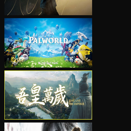
VIEW
VIEW