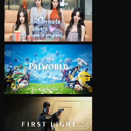
VIEW
VIEW
VIEW