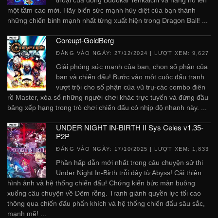
một tầm cao mới. Hãy biến sức mạnh hủy diệt của bạn thành
những chiến binh mạnh nhất từng xuất hiện trong Dragon Ball! ...
Coreupt-GoldBerg
ĐĂNG VÀO NGÀY:
27/12/2024
| LƯỢT XEM: 9,627
Giải phóng sức mạnh của bạn, chọn số phận của
bạn và chiến đấu! Bước vào một cuộc đấu tranh
vượt trội cho số phận của vũ trụ-các combo điên
rồ Master, xóa sổ những người chơi khác trực tuyến và đứng đầu
bảng xếp hạng trong trò chơi chiến đấu có nhịp độ nhanh này. ...
UNDER NIGHT IN-BIRTH II Sys Celes v1.35-
P2P
ĐĂNG VÀO NGÀY:
17/10/2025
| LƯỢT XEM: 1,833
Phần hấp dẫn mới nhất trong câu chuyện sử thi
Under Night In-Birth trỗi dậy từ Abyss! Cải thiện
hình ảnh và hệ thống chiến đấu! Chứng kiến ​​bức màn buông
xuống câu chuyện về Đêm rỗng. Tranh giành quyền lực tối cao
thông qua chiến đấu phấn khích và hệ thống chiến đấu sâu sắc,
mạnh mẽ! ...