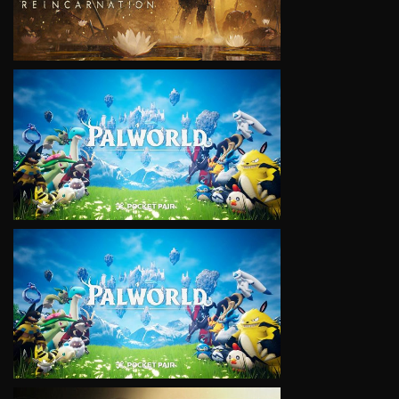
VIEW
VIEW