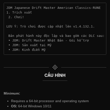
JDM Japanese Drift Master American Classics-RUNE
1. Trích xuất
 2. Chơi!
LƯU Ý: Trò chơi được cập nhật lên v1.4.132.1.
 Bản phát hành này độc lập và bao gồm các DLC sau:
 • JDM: Drift Master Nhật Bản - Gói hỗ trợ
 • JDM: Sản xuất tại Mỹ
 • JDM: Kinh điển Mỹ
CẤU HÌNH
Minimum:
Requires a 64-bit processor and operating system
OS:
64-bit Windows 10/11