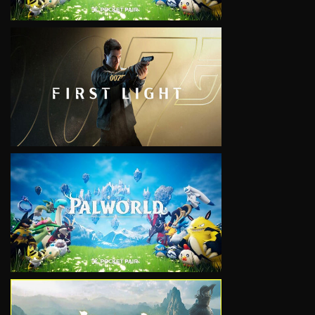
VIEW
VIEW