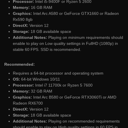
Processor:
Intel i5-9400F or Ryzen 5 2600
Memory:
16 GB RAM
Graphics:
Intel Arc A580 or GeForce GTX1660 or Radeon
Rx590 8gb
DirectX:
Version 12
Storage:
18 GB available space
Additional Notes:
Playing on minimum requirements should
enable to play on Low quality settings in FullHD (1080p) in
stable 60 FPS. SSD is recommended.
Recommended:
Requires a 64-bit processor and operating system
OS:
64-bit Windows 10/11
Processor:
Intel i7 11700k or Ryzen 5 7600
Memory:
32 GB RAM
Graphics:
Intel Arc B580 or GeForce RTX3060Ti or AMD
Radeon RX6700
DirectX:
Version 12
Storage:
18 GB available space
Additional Notes:
Playing on recommended requirements
should enable to play on High quality settings in 60 FPS in