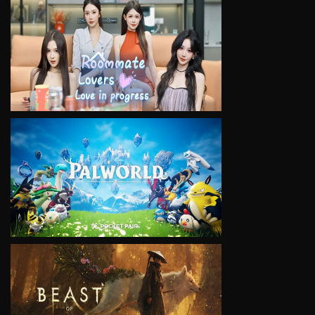
VIEW
VIEW
VIEW