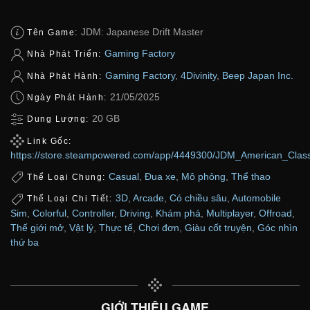
JDM: Japanese Drift Master
Tên Game:
Gaming Factory
Nhà Phát Triển:
Gaming Factory
,
4Divinity
,
Beep Japan Inc.
Nhà Phát Hành:
21/05/2025
Ngày Phát Hành:
20 GB
Dung Lượng:
Link Gốc:
https://store.steampowered.com/app/4449300/JDM_American_Class
Casual
,
Đua xe
,
Mô phỏng
,
Thể thao
Thể Loại Chung:
3D
,
Arcade
,
Có chiều sâu
,
Automobile
Thể Loại Chi Tiết:
Sim
,
Colorful
,
Controller
,
Driving
,
Khám phá
,
Multiplayer
,
Offroad
,
Thế giới mở
,
Vật lý
,
Thực tế
,
Chơi đơn
,
Giàu cốt truyện
,
Góc nhìn
thứ ba
GIỚI THIỆU GAME