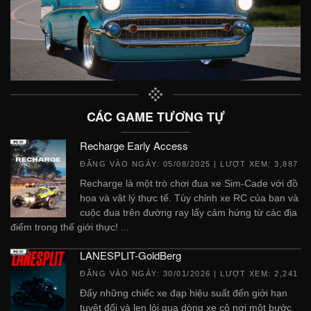
CÁC GAME TƯƠNG TỰ
Recharge Early Access
ĐĂNG VÀO NGÀY:
05/08/2025
| LƯỢT XEM: 3,887
Recharge là một trò chơi đua xe Sim-Cade với đồ
họa và vật lý thực tế. Tùy chỉnh xe RC của bạn và
cuộc đua trên đường ray lấy cảm hứng từ các địa
điểm trong thế giới thực! ...
LANESPLIT-GoldBerg
ĐĂNG VÀO NGÀY:
30/01/2026
| LƯỢT XEM: 2,241
Đẩy những chiếc xe đạp hiệu suất đến giới hạn
tuyệt đối và len lỏi qua dòng xe cộ nơi một bước