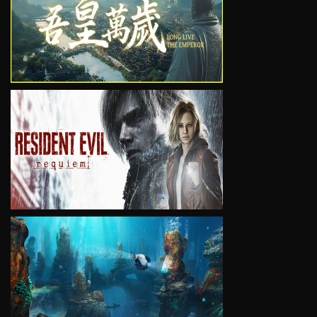
VIEW
VIEW
VIEW