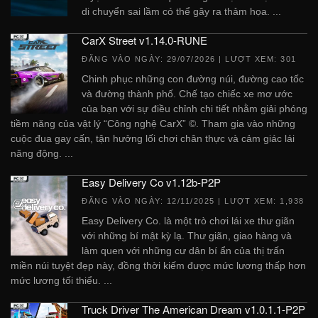
di chuyển sai lầm có thể gây ra thảm họa. ...
CarX Street v1.14.0-RUNE
ĐĂNG VÀO NGÀY:
29/07/2026
| LƯỢT XEM: 301
Chinh phục những con đường núi, đường cao tốc
và đường thành phố. Chế tạo chiếc xe mơ ước
của bạn với sự điều chỉnh chi tiết nhằm giải phóng
tiềm năng của vật lý “Công nghệ CarX” ©. Tham gia vào những
cuộc đua gay cấn, tận hưởng lối chơi chân thực và cảm giác lái
năng động. ...
Easy Delivery Co v1.12b-P2P
ĐĂNG VÀO NGÀY:
12/11/2025
| LƯỢT XEM: 1,938
Easy Delivery Co. là một trò chơi lái xe thư giãn
với những bí mật kỳ lạ. Thư giãn, giao hàng và
làm quen với những cư dân bí ẩn của thị trấn
miền núi tuyệt đẹp này, đồng thời kiếm được mức lương thấp hơn
mức lương tối thiểu. ...
Truck Driver The American Dream v1.0.1.1-P2P