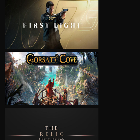
VIEW
VIEW
VIEW