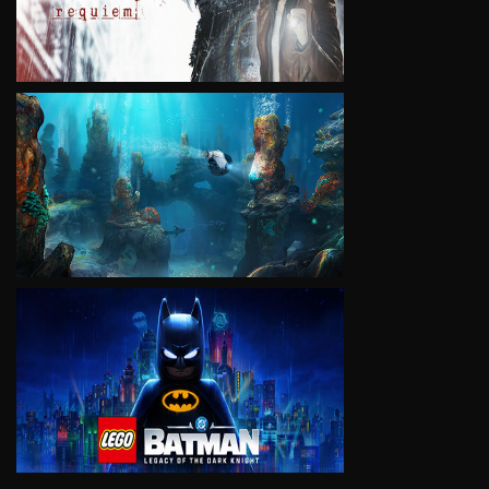
VIEW
VIEW