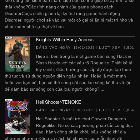
khổ đang tìm kiếm bản thân. Liệu bạn có thể giúp cô ấy tìm ra sự
thật không?Các tính năng chính của game phong cách
DisorderCuộc chiến giành lại ký ứcTrong game hành động
Disorder, người chơi sẽ vào vai một cô gái bí ẩn bị mất trí nhớ và
phải khám phá sự thật về bản ...
Knights Within Early Access
ĐĂNG VÀO NGÀY:
15/01/2025
| LƯỢT XEM: 8,501
Hiệp sĩ bên trong là một game bắn súng Hack &
Slash Horde với các yếu tố Roguelite. Thiết kế tải
tùy chỉnh, điều hướng các cấp độ được tạo theo
thủ tục và sử dụng nguồn điện ngẫu nhiên. Hoặc là một mình
hoặc với bạn bè, bạn có thể sống sót sau làn sóng kẻ thù vô tận
để đảm bảo sự sống còn của loài người không? ...
Hell Shooter-TENOKE
ĐĂNG VÀO NGÀY:
09/01/2025
| LƯỢT XEM: 9,856
Hell Shooter là một trò chơi Crawler Dungeon
Roguelike. Nó có các phương pháp tấn công độc
đáo, hành động phấn khởi, bầu không khí địa
phương phương Đông và cách kể chuyện của mỗi nhân vật. ...