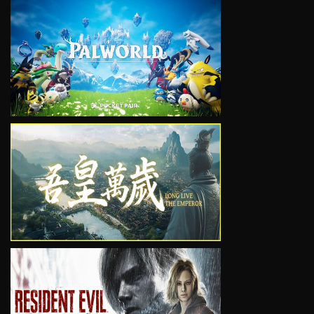
VIEW
VIEW
VIEW