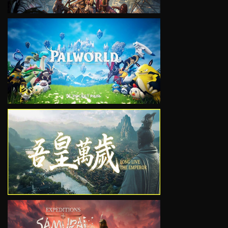
VIEW
VIEW