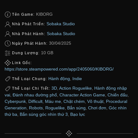
KIBORG
Tên Game:
Sobaka Studio
Nhà Phát Triển:
Sobaka Studio
Nhà Phát Hành:
30/04/2025
Ngày Phát Hành:
10 GB
Dung Lượng:
Link Gốc:
https://store.steampowered.com/app/2405060/KIBORG/
Hành động
,
Indie
Thể Loại Chung:
3D
,
Action Roguelike
,
Hành động nhập
Thể Loại Chi Tiết:
vai
,
Đánh nhau đường phố
,
Character Action Game
,
Chiến đấu
,
Cyberpunk
,
Difficult
,
Máu me
,
Chặt chém
,
Võ thuật
,
Procedural
Generation
,
Robots
,
Roguelike
,
Bắn súng
,
Chơi đơn
,
Góc nhìn
thứ ba
,
Bắn súng góc nhìn thứ 3
,
Bạo lực