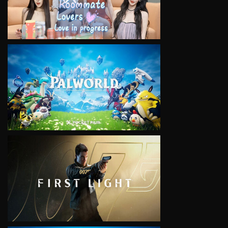
VIEW
VIEW