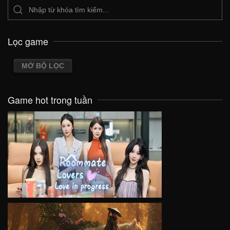
Lọc game
MỞ BỘ LỌC
Game hot trong tuần
VIEW