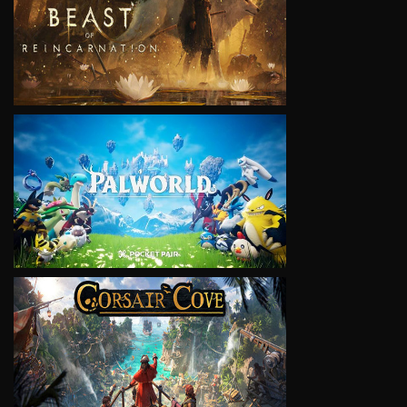
VIEW
VIEW
VIEW