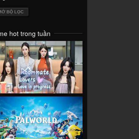
MỞ BỘ LỌC
e hot trong tuần
VIEW
VIEW