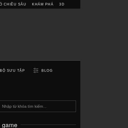
Ó CHIỀU SÂU
KHÁM PHÁ
3D
BỘ SƯU TẬP
BLOG
c game