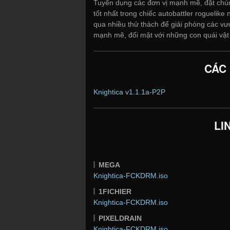
Tuyển dụng các đơn vị mạnh mẽ, đặt chú
tốt nhất trong chiếc autobattler roguelik
qua nhiều thử thách để giải phóng các vư
mạnh mẽ, đối mặt với những con quái vật
CÁC
Knightica v1.1.1a-P2P
LI
MEGA
Knightica-FCKDRM.iso
1FICHIER
Knightica-FCKDRM.iso
PIXELDRAIN
Knightica-FCKDRM.iso