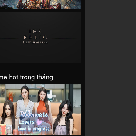
VIEW
e hot trong tháng
VIEW