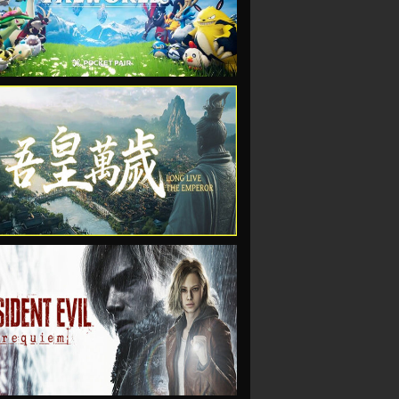
VIEW
VIEW