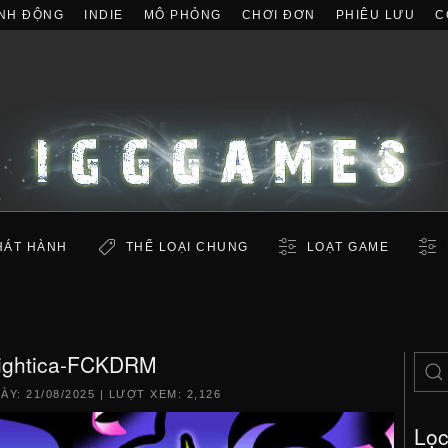
NH ĐỘNG
INDIE
MÔ PHỎNG
CHƠI ĐƠN
PHIÊU LƯU
C
HÁT HÀNH
THỂ LOẠI CHUNG
LOẠT GAME
ightica-FCKDRM
GÀY:
21/08/2025
| LƯỢT XEM: 2,126
Lọ