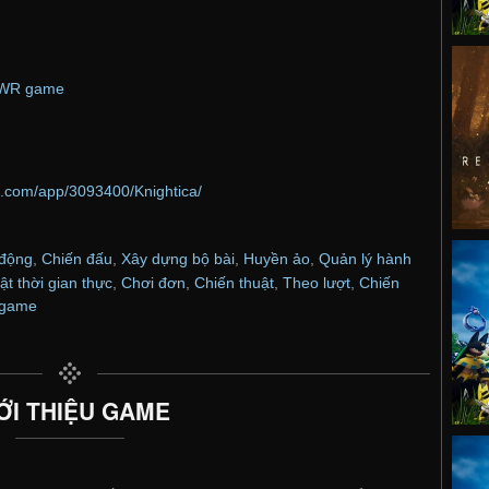
WR game
d.com/app/3093400/Knightica/
 động
,
Chiến đấu
,
Xây dựng bộ bài
,
Huyền ảo
,
Quản lý hành
ật thời gian thực
,
Chơi đơn
,
Chiến thuật
,
Theo lượt
,
Chiến
game
ỚI THIỆU GAME