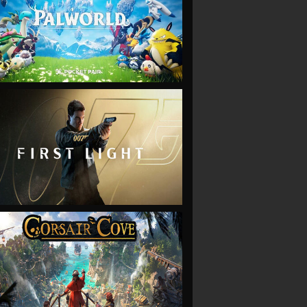
VIEW
VIEW
VIEW