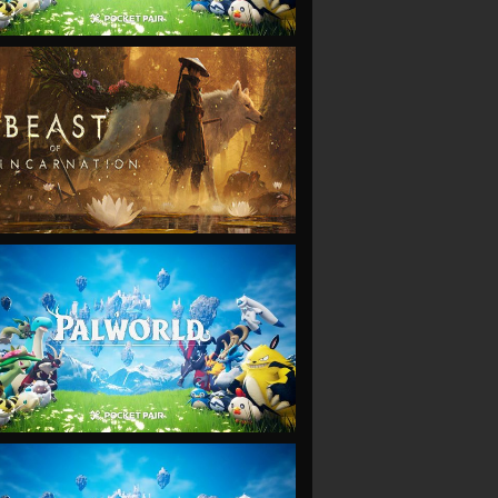
VIEW
VIEW