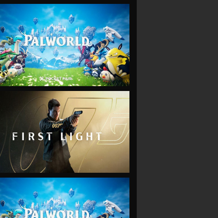
VIEW
VIEW
VIEW