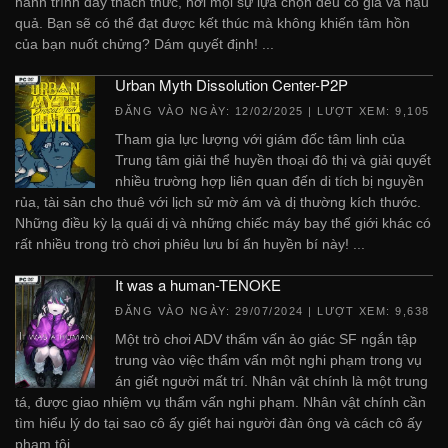
hành trình đầy thách thức, nơi mọi sự lựa chọn đều có giá và hậu
quả. Bạn sẽ có thể đạt được kết thúc mà không khiến tâm hồn
của bạn nuốt chửng? Dám quyết định! ...
Urban Myth Dissolution Center-P2P
ĐĂNG VÀO NGÀY:
12/02/2025
| LƯỢT XEM: 9,105
Tham gia lực lượng với giám đốc tâm linh của
Trung tâm giải thể huyền thoại đô thị và giải quyết
nhiều trường hợp liên quan đến di tích bị nguyền
rủa, tài sản cho thuê với lịch sử mờ ám và dị thường kích thước.
Những điều kỳ lạ quái dị và những chiếc máy bay thế giới khác có
rất nhiều trong trò chơi phiêu lưu bí ẩn huyền bí này! ...
It was a human-TENOKE
ĐĂNG VÀO NGÀY:
29/07/2024
| LƯỢT XEM: 9,638
Một trò chơi ADV thẩm vấn ảo giác SF ngắn tập
trung vào việc thẩm vấn một nghi phạm trong vụ
án giết người mất trí. Nhân vật chính là một trung
tá, được giao nhiệm vụ thẩm vấn nghi phạm. Nhân vật chính cần
tìm hiểu lý do tại sao cô ấy giết hai người đàn ông và cách cô ấy
phạm tội. ...