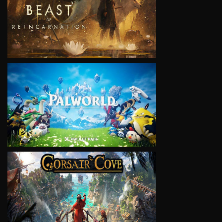
VIEW
VIEW
VIEW