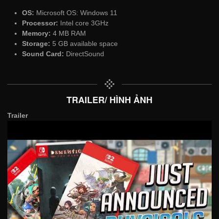
OS:
Microsoft OS: Windows 11
Processor:
Intel core 3GHz
Memory:
4 MB RAM
Storage:
5 GB available space
Sound Card:
DirectSound
TRAILER/ HÌNH ẢNH
Trailer