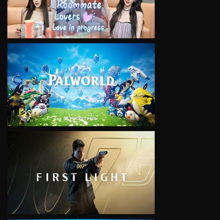
VIEW
VIEW