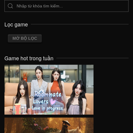
Lọc game
MỞ BỘ LỌC
Game hot trong tuần
VIEW