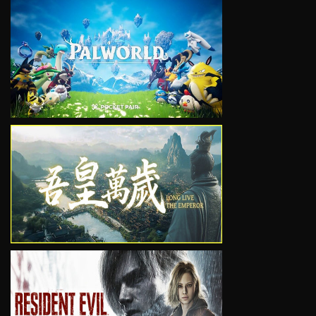
VIEW
VIEW
VIEW