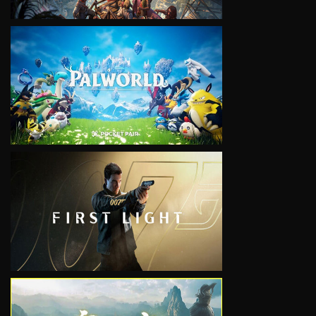
VIEW
VIEW