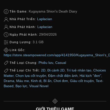
Kugayama Shiori's Death Diary
Tên Game:
Laplacian
Nhà Phát Triển:
Laplacian
Nhà Phát Hành:
29/04/2026
Ngày Phát Hành:
3.1 GB
Dung Lượng:
Link Gốc:
https://store.steampowered.com/app/4141950/Kugayama_Shiori's_D
Phiêu lưu
,
Casual
Thể Loại Chung:
2D
,
Đi cảnh 2D
,
Trí tuệ nhân tạo
,
Choices
Thể Loại Chi Tiết:
Matter
,
Chọn lựa cốt truyện
,
Đậm chất điện ảnh
,
Hài kịch "đen"
,
Drama
,
Máu me
,
Kinh dị
,
Bí ẩn
,
Chơi đơn
,
Giàu cốt truyện
,
Text-
Based
,
Bạo lực
,
Visual Novel
GIỚI THIỆU GAME