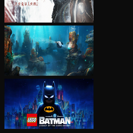
VIEW
VIEW